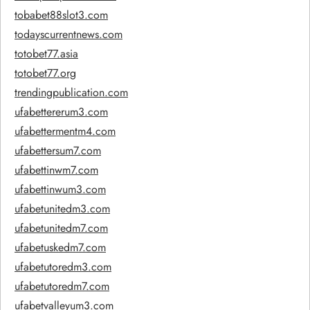
tobabet88slot3.com
todayscurrentnews.com
totobet77.asia
totobet77.org
trendingpublication.com
ufabettererum3.com
ufabettermentm4.com
ufabettersum7.com
ufabettinwm7.com
ufabettinwum3.com
ufabetunitedm3.com
ufabetunitedm7.com
ufabetuskedm7.com
ufabetutoredm3.com
ufabetutoredm7.com
ufabetvalleyum3.com