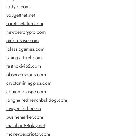
tostylo.com
yougetthat.net
sportsnetclub.com
newbestcrypto.com
oxfordsave.com
iclassicgames.com
saung-artikel.com
fasthokivip2.com
observersports.com
cryptominingplus.com
aquinoticiaspe.com
longhairedfrenchbulldog.com
lawyersforhire.co
businemarket.com
matahari88play.net
moneydescriptor.com