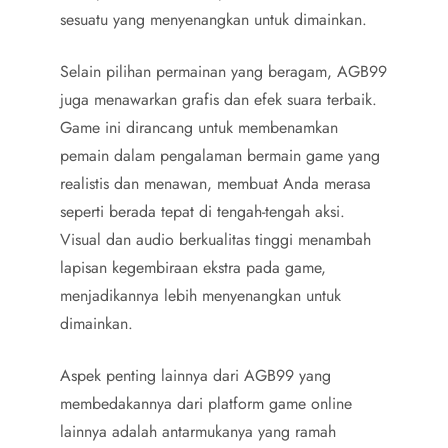
sesuatu yang menyenangkan untuk dimainkan.
Selain pilihan permainan yang beragam, AGB99
juga menawarkan grafis dan efek suara terbaik.
Game ini dirancang untuk membenamkan
pemain dalam pengalaman bermain game yang
realistis dan menawan, membuat Anda merasa
seperti berada tepat di tengah-tengah aksi.
Visual dan audio berkualitas tinggi menambah
lapisan kegembiraan ekstra pada game,
menjadikannya lebih menyenangkan untuk
dimainkan.
Aspek penting lainnya dari AGB99 yang
membedakannya dari platform game online
lainnya adalah antarmukanya yang ramah