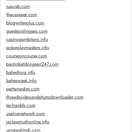
jusu-gb.com
thecarepet.com
blogwriterplus.com
guestpostingseo.com
casinogambitpro.info
pokerplaymasters.info
courseoncourse.com
bantinbatdongsan247.com
bahednog.info
bahenxgek.info
pertamaskre.com
threadsvideoandphotodownloader.com
techgiddy.com
usalivenetwork.com
jackpotrushonline.info
ucnewshindi.com