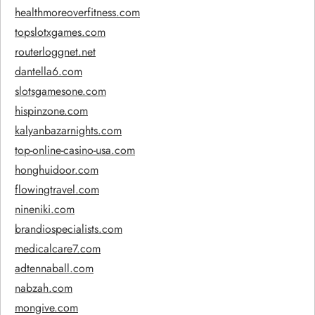
healthmoreoverfitness.com
topslotxgames.com
routerloggnet.net
dantella6.com
slotsgamesone.com
hispinzone.com
kalyanbazarnights.com
top-online-casino-usa.com
honghuidoor.com
flowingtravel.com
nineniki.com
brandiospecialists.com
medicalcare7.com
adtennaball.com
nabzah.com
mongive.com