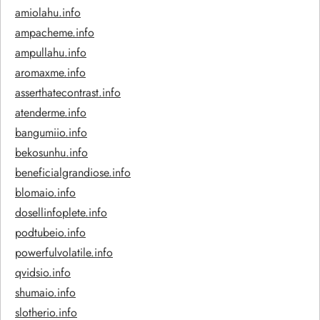
amiolahu.info
ampacheme.info
ampullahu.info
aromaxme.info
asserthatecontrast.info
atenderme.info
bangumiio.info
bekosunhu.info
beneficialgrandiose.info
blomaio.info
dosellinfoplete.info
podtubeio.info
powerfulvolatile.info
qvidsio.info
shumaio.info
slotherio.info