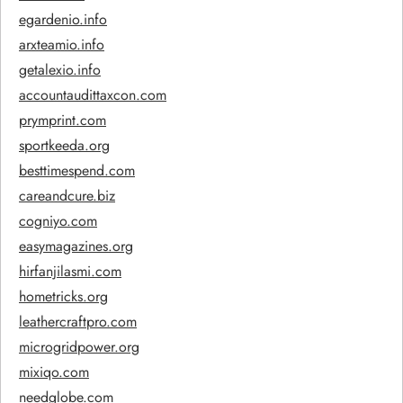
egardenio.info
arxteamio.info
getalexio.info
accountaudittaxcon.com
prymprint.com
sportkeeda.org
besttimespend.com
careandcure.biz
cogniyo.com
easymagazines.org
hirfanjilasmi.com
hometricks.org
leathercraftpro.com
microgridpower.org
mixiqo.com
needglobe.com