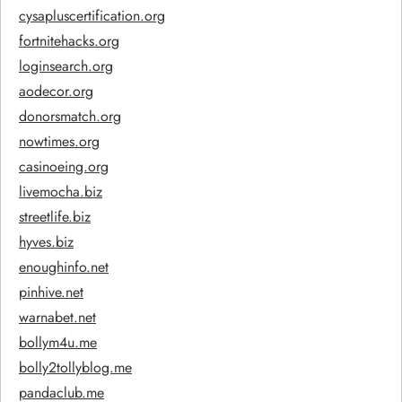
cysapluscertification.org
fortnitehacks.org
loginsearch.org
aodecor.org
donorsmatch.org
nowtimes.org
casinoeing.org
livemocha.biz
streetlife.biz
hyves.biz
enoughinfo.net
pinhive.net
warnabet.net
bollym4u.me
bolly2tollyblog.me
pandaclub.me