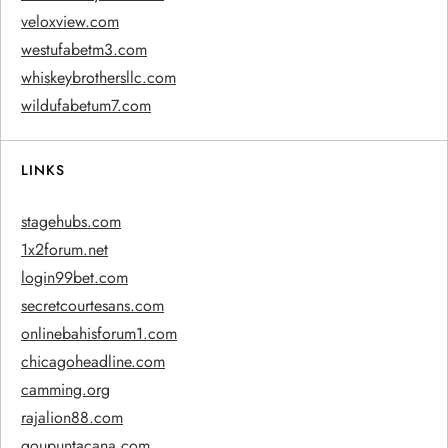
veloxview.com
westufabetm3.com
whiskeybrothersllc.com
wildufabetum7.com
LINKS
stagehubs.com
1x2forum.net
login99bet.com
secretcourtesans.com
onlinebahisforum1.com
chicagoheadline.com
camming.org
rajalion88.com
goupuntacana.com