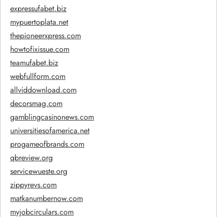
expressufabet.biz
mypuertoplata.net
thepioneerxpress.com
howtofixissue.com
teamufabet.biz
webfullform.com
allviddownload.com
decorsmag.com
gamblingcasinonews.com
universitiesofamerica.net
progameofbrands.com
qbreview.org
servicewueste.org
zippyrevs.com
matkanumbernow.com
myjobcirculars.com