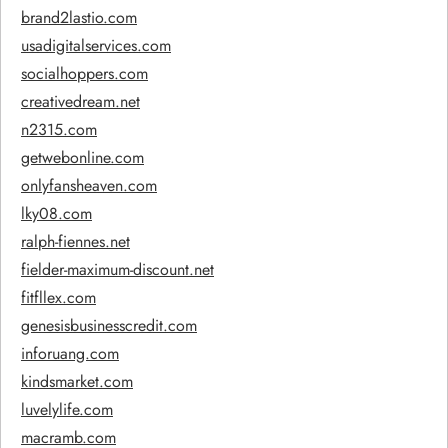
brand2lastio.com
usadigitalservices.com
socialhoppers.com
creativedream.net
n2315.com
getwebonline.com
onlyfansheaven.com
lky08.com
ralph-fiennes.net
fielder-maximum-discount.net
fitfllex.com
genesisbusinesscredit.com
inforuang.com
kindsmarket.com
luvelylife.com
macramb.com