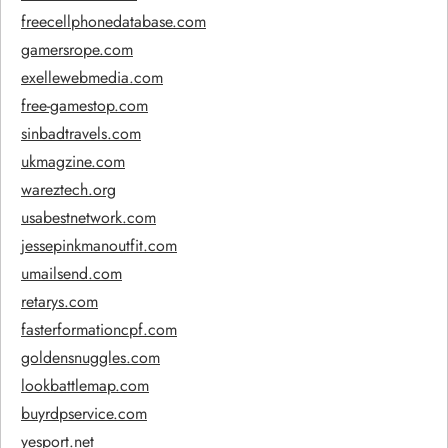
freecellphonedatabase.com
gamersrope.com
exellewebmedia.com
free-gamestop.com
sinbadtravels.com
ukmagzine.com
wareztech.org
usabestnetwork.com
jessepinkmanoutfit.com
umailsend.com
retarys.com
fasterformationcpf.com
goldensnuggles.com
lookbattlemap.com
buyrdpservice.com
yesport.net