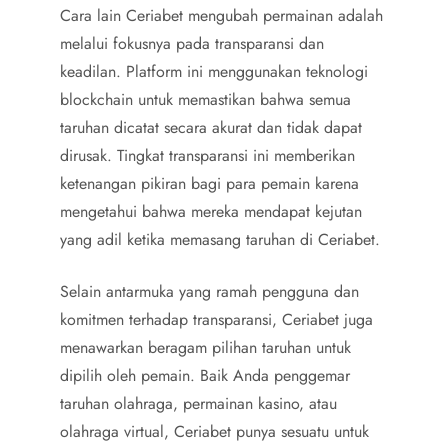
Cara lain Ceriabet mengubah permainan adalah
melalui fokusnya pada transparansi dan
keadilan. Platform ini menggunakan teknologi
blockchain untuk memastikan bahwa semua
taruhan dicatat secara akurat dan tidak dapat
dirusak. Tingkat transparansi ini memberikan
ketenangan pikiran bagi para pemain karena
mengetahui bahwa mereka mendapat kejutan
yang adil ketika memasang taruhan di Ceriabet.
Selain antarmuka yang ramah pengguna dan
komitmen terhadap transparansi, Ceriabet juga
menawarkan beragam pilihan taruhan untuk
dipilih oleh pemain. Baik Anda penggemar
taruhan olahraga, permainan kasino, atau
olahraga virtual, Ceriabet punya sesuatu untuk