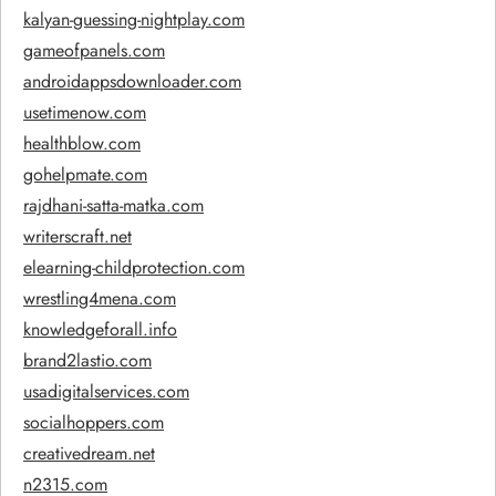
kalyan-guessing-nightplay.com
gameofpanels.com
androidappsdownloader.com
usetimenow.com
healthblow.com
gohelpmate.com
rajdhani-satta-matka.com
writerscraft.net
elearning-childprotection.com
wrestling4mena.com
knowledgeforall.info
brand2lastio.com
usadigitalservices.com
socialhoppers.com
creativedream.net
n2315.com