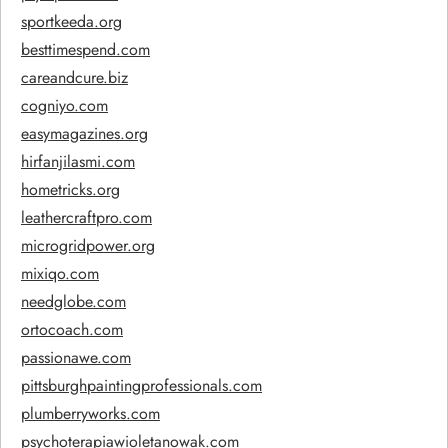
sportkeeda.org
besttimespend.com
careandcure.biz
cogniyo.com
easymagazines.org
hirfanjilasmi.com
hometricks.org
leathercraftpro.com
microgridpower.org
mixiqo.com
needglobe.com
ortocoach.com
passionawe.com
pittsburghpaintingprofessionals.com
plumberryworks.com
psychoterapiawioletanowak.com