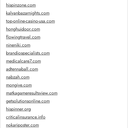
hispinzone.com
kalyanbazarnights.com
top-online-casino-usa.com
honghuidoor.com
flowingtravel.com
nineniki.com
brandiospecialists.com
medicalcare7.com
adtennaball.com
nabzah.com
mongive.com
matkagameresultsview.com
getsolutionsonline.com
hispinner.org
criticalinsurance.info
nokariposter.com