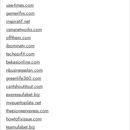
uae-times.com
gamerifys.com
inspiratif.net
vsmsnetworks.com
offthem.com
ibommatv.com
techporfit.com
bekasionline.com
nbusinessplan.com
greenlife360.com
cantshoutitout.com
expressufabet.biz
mypuertoplata.net
thepioneerxpress.com
howtofixissue.com
teamufabet.biz