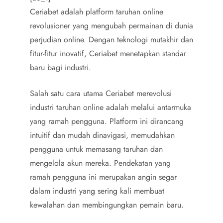
Ceriabet adalah platform taruhan online
revolusioner yang mengubah permainan di dunia
perjudian online. Dengan teknologi mutakhir dan
fitur-fitur inovatif, Ceriabet menetapkan standar
baru bagi industri.
Salah satu cara utama Ceriabet merevolusi
industri taruhan online adalah melalui antarmuka
yang ramah pengguna. Platform ini dirancang
intuitif dan mudah dinavigasi, memudahkan
pengguna untuk memasang taruhan dan
mengelola akun mereka. Pendekatan yang
ramah pengguna ini merupakan angin segar
dalam industri yang sering kali membuat
kewalahan dan membingungkan pemain baru.