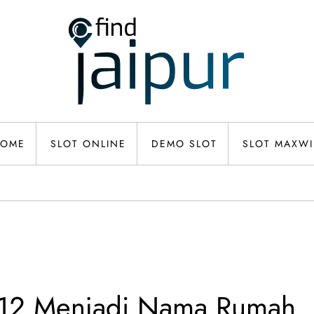
matic Play X500, Slot Gac
 tanpa risiko rugi. Slot gacor ini memberikan peluang menang bes
OME
SLOT ONLINE
DEMO SLOT
SLOT MAXW
12 Menjadi Nama Rumah