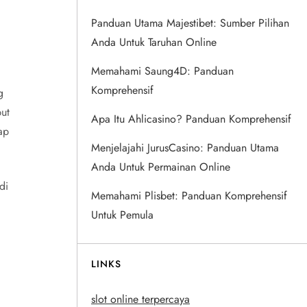
Panduan Utama Majestibet: Sumber Pilihan
Anda Untuk Taruhan Online
Memahami Saung4D: Panduan
Komprehensif
g
ut
Apa Itu Ahlicasino? Panduan Komprehensif
ap
Menjelajahi JurusCasino: Panduan Utama
Anda Untuk Permainan Online
di
Memahami Plisbet: Panduan Komprehensif
Untuk Pemula
LINKS
slot online terpercaya