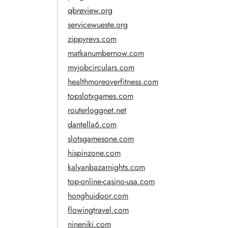
qbreview.org
servicewueste.org
zippyrevs.com
matkanumbernow.com
myjobcirculars.com
healthmoreoverfitness.com
topslotxgames.com
routerloggnet.net
dantella6.com
slotsgamesone.com
hispinzone.com
kalyanbazarnights.com
top-online-casino-usa.com
honghuidoor.com
flowingtravel.com
nineniki.com