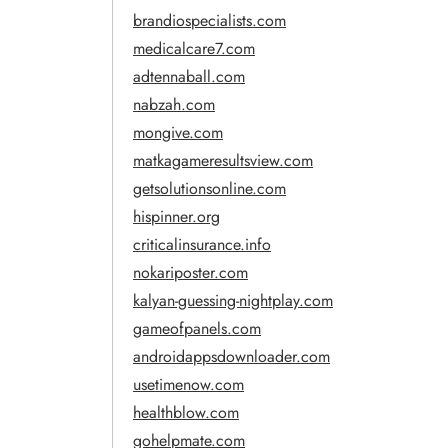
brandiospecialists.com
medicalcare7.com
adtennaball.com
nabzah.com
mongive.com
matkagameresultsview.com
getsolutionsonline.com
hispinner.org
criticalinsurance.info
nokariposter.com
kalyan-guessing-nightplay.com
gameofpanels.com
androidappsdownloader.com
usetimenow.com
healthblow.com
gohelpmate.com