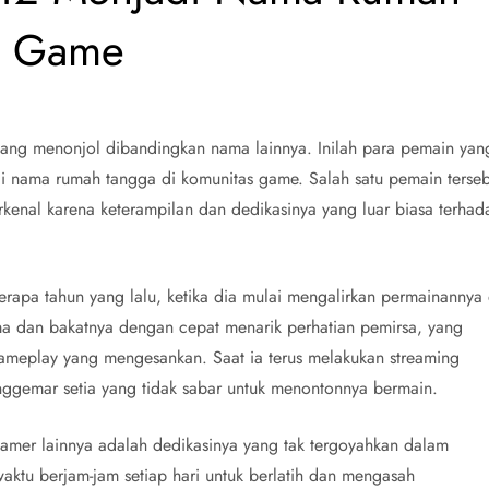
s Game
ang menonjol dibandingkan nama lainnya. Inilah para pemain yan
adi nama rumah tangga di komunitas game. Salah satu pemain terseb
enal karena keterampilan dan dedikasinya yang luar biasa terhad
apa tahun yang lalu, ketika dia mulai mengalirkan permainannya 
sma dan bakatnya dengan cepat menarik perhatian pemirsa, yang
ameplay yang mengesankan. Saat ia terus melakukan streaming
ggemar setia yang tidak sabar untuk menontonnya bermain.
mer lainnya adalah dedikasinya yang tak tergoyahkan dalam
ktu berjam-jam setiap hari untuk berlatih dan mengasah