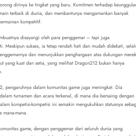
rong dirinya ke tingkat yang baru. Komitmen terhadap keunggula
 pemain terbaik di dunia, dan membantunya mengamankan banyak
ermainan kompetitif.
mbuatnya disayangi oleh para penggemar – tapi juga
. Meskipun sukses, ia tetap rendah hati dan mudah didekati, selal
 penggemarnya dan menunjukkan penghargaan atas dukungan merek
t yang kuat dan setia, yang melihat Dragon212 bukan hanya
n.
12, pengaruhnya dalam komunitas game juga meningkat. Dia
i dalam turnamen dan acara terkenal, di mana dia bersaing dengan
alam kompetisi-kompetisi ini semakin mengukuhkan statusnya sebag
e mana-mana.
 komunitas game, dengan penggemar dari seluruh dunia yang