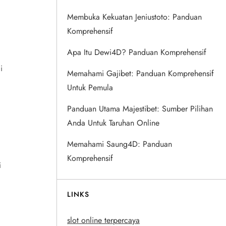
Membuka Kekuatan Jeniustoto: Panduan
Komprehensif
Apa Itu Dewi4D? Panduan Komprehensif
i
Memahami Gajibet: Panduan Komprehensif
Untuk Pemula
Panduan Utama Majestibet: Sumber Pilihan
Anda Untuk Taruhan Online
Memahami Saung4D: Panduan
Komprehensif
i
LINKS
slot online terpercaya