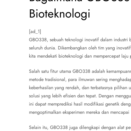
Bioteknologi
[ad_1]
GBO338, sebuah teknologi inovatif dalam industri 
seluruh dunia. Dikembangkan oleh tim yang inovatif,
kita mendekati bioteknologi dan mempercepat laju
Salah satu fitur utama GBO338 adalah kemampuann
metode tradisional, para ilmuwan sering menghadap
keberhasilan yang rendah, dan terbatasnya piliha
solusi yang lebih efisien dan tepat. Dengan mengg
ini dapat memprediksi hasil modifikasi genetik deng
mengoptimalkan eksperimen mereka dan mencapai ha
Selain itu, GBO338 juga dilengkapi dengan alat p