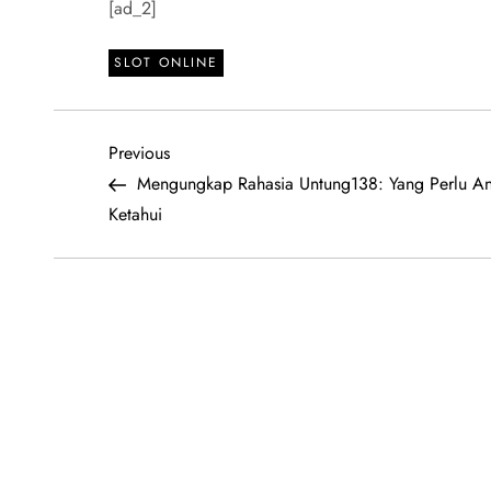
[ad_2]
SLOT ONLINE
P
Previous
Previous
Post
Mengungkap Rahasia Untung138: Yang Perlu A
o
Ketahui
s
t
n
a
v