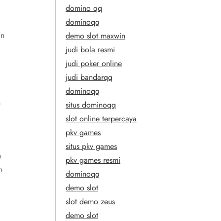
domino qq
dominoqq
an
demo slot maxwin
judi bola resmi
judi poker online
judi bandarqq
dominoqq
n
situs dominoqq
slot online terpercaya
pkv games
situs pkv games
n
pkv games resmi
n
dominoqq
demo slot
slot demo zeus
demo slot