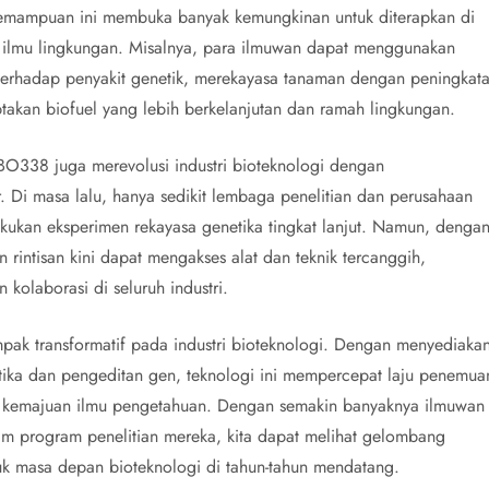
emampuan ini membuka banyak kemungkinan untuk diterapkan di
n ilmu lingkungan. Misalnya, para ilmuwan dapat menggunakan
hadap penyakit genetik, merekayasa tanaman dengan peningkat
akan biofuel yang lebih berkelanjutan dan ramah lingkungan.
O338 juga merevolusi industri bioteknologi dengan
. Di masa lalu, hanya sedikit lembaga penelitian dan perusahaan
kukan eksperimen rekayasa genetika tingkat lanjut. Namun, denga
intisan kini dapat mengakses alat dan teknik tercanggih,
olaborasi di seluruh industri.
k transformatif pada industri bioteknologi. Dengan menyediaka
etika dan pengeditan gen, teknologi ini mempercepat laju penemua
kemajuan ilmu pengetahuan. Dengan semakin banyaknya ilmuwan
program penelitian mereka, kita dapat melihat gelombang
k masa depan bioteknologi di tahun-tahun mendatang.