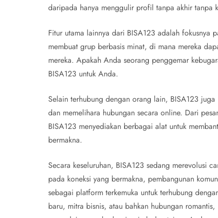
daripada hanya menggulir profil tanpa akhir tanpa k
Fitur utama lainnya dari BISA123 adalah fokusny
membuat grup berbasis minat, di mana mereka dapat
mereka. Apakah Anda seorang penggemar kebugaran
BISA123 untuk Anda.
Selain terhubung dengan orang lain, BISA123 jug
dan memelihara hubungan secara online. Dari pesan 
BISA123 menyediakan berbagai alat untuk membant
bermakna.
Secara keseluruhan, BISA123 sedang merevolusi car
pada koneksi yang bermakna, pembangunan komunit
sebagai platform terkemuka untuk terhubung denga
baru, mitra bisnis, atau bahkan hubungan romanti