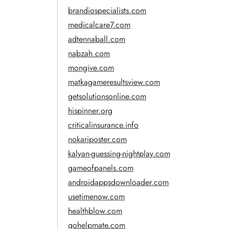
brandiospecialists.com
medicalcare7.com
adtennaball.com
nabzah.com
mongive.com
matkagameresultsview.com
getsolutionsonline.com
hispinner.org
criticalinsurance.info
nokariposter.com
kalyan-guessing-nightplay.com
gameofpanels.com
androidappsdownloader.com
usetimenow.com
healthblow.com
gohelpmate.com