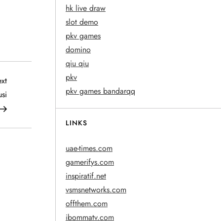
hk live draw
slot demo
pkv games
domino
qiu qiu
pkv
Next
xt
pkv games bandarqq
Post
si
LINKS
uae-times.com
gamerifys.com
inspiratif.net
vsmsnetworks.com
offthem.com
ibommatv.com