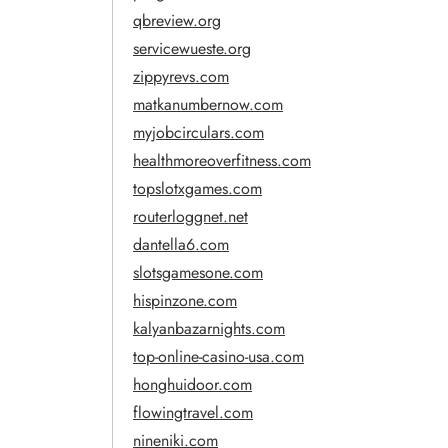
qbreview.org
servicewueste.org
zippyrevs.com
matkanumbernow.com
myjobcirculars.com
healthmoreoverfitness.com
topslotxgames.com
routerloggnet.net
dantella6.com
slotsgamesone.com
hispinzone.com
kalyanbazarnights.com
top-online-casino-usa.com
honghuidoor.com
flowingtravel.com
nineniki.com