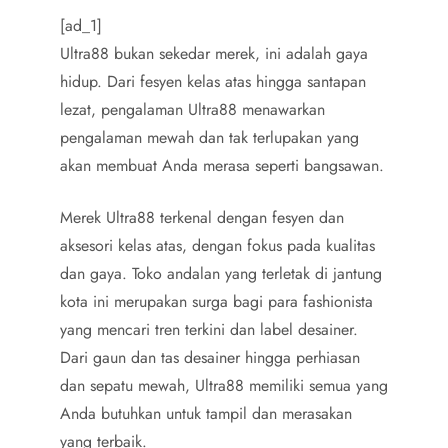
[ad_1]
Ultra88 bukan sekedar merek, ini adalah gaya
hidup. Dari fesyen kelas atas hingga santapan
lezat, pengalaman Ultra88 menawarkan
pengalaman mewah dan tak terlupakan yang
akan membuat Anda merasa seperti bangsawan.
Merek Ultra88 terkenal dengan fesyen dan
aksesori kelas atas, dengan fokus pada kualitas
dan gaya. Toko andalan yang terletak di jantung
kota ini merupakan surga bagi para fashionista
yang mencari tren terkini dan label desainer.
Dari gaun dan tas desainer hingga perhiasan
dan sepatu mewah, Ultra88 memiliki semua yang
Anda butuhkan untuk tampil dan merasakan
yang terbaik.