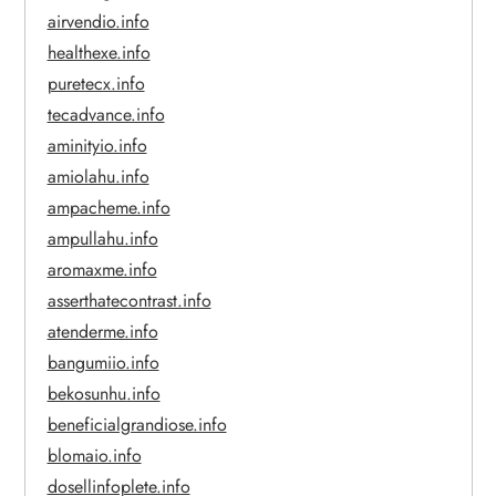
airvendio.info
healthexe.info
puretecx.info
tecadvance.info
aminityio.info
amiolahu.info
ampacheme.info
ampullahu.info
aromaxme.info
asserthatecontrast.info
atenderme.info
bangumiio.info
bekosunhu.info
beneficialgrandiose.info
blomaio.info
dosellinfoplete.info