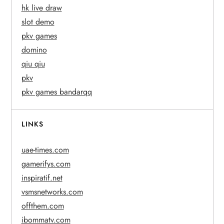
hk live draw
slot demo
pkv games
domino
qiu qiu
pkv
pkv games bandarqq
LINKS
uae-times.com
gamerifys.com
inspiratif.net
vsmsnetworks.com
offthem.com
ibommatv.com