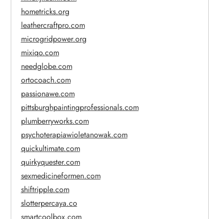
hometricks.org
leathercraftpro.com
microgridpower.org
mixiqo.com
needglobe.com
ortocoach.com
passionawe.com
pittsburghpaintingprofessionals.com
plumberryworks.com
psychoterapiawioletanowak.com
quickultimate.com
quirkyquester.com
sexmedicineformen.com
shiftripple.com
slotterpercaya.co
smartcoolbox.com