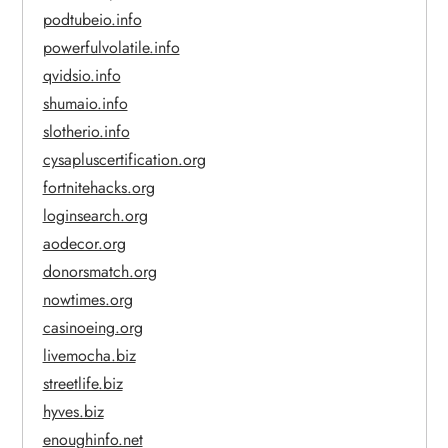
podtubeio.info
powerfulvolatile.info
qvidsio.info
shumaio.info
slotherio.info
cysapluscertification.org
fortnitehacks.org
loginsearch.org
aodecor.org
donorsmatch.org
nowtimes.org
casinoeing.org
livemocha.biz
streetlife.biz
hyves.biz
enoughinfo.net