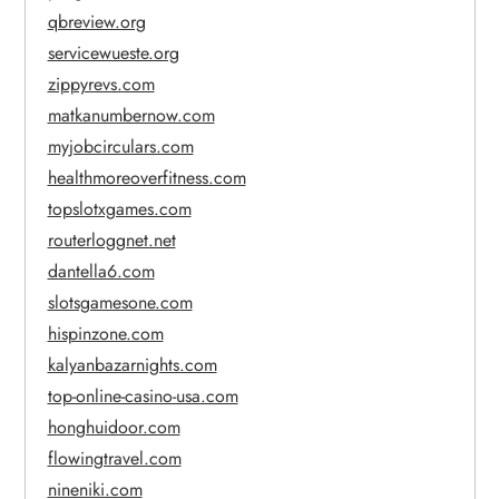
qbreview.org
servicewueste.org
zippyrevs.com
matkanumbernow.com
myjobcirculars.com
healthmoreoverfitness.com
topslotxgames.com
routerloggnet.net
dantella6.com
slotsgamesone.com
hispinzone.com
kalyanbazarnights.com
top-online-casino-usa.com
honghuidoor.com
flowingtravel.com
nineniki.com