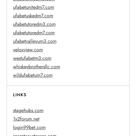
ufabetunitedm7.com
ufabetuskedm7.com
ufabetutoredm3.com
ufabetutoredm7.com
ufabetvalleyum3.com
veloxview.com
westufabetm3.com
whiskeybrothersllc.com
wildufabetum7.com
LINKS
stagehubs.com
1x2forum.net
login99bet.com
secretcourtesans.com