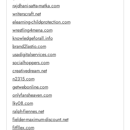
rajdhani-satta-matka.com
writerscraft.net
elearning-childprotection.com
wrestling4mena.com
knowledgeforall.info
brand2lastio.com
usadigitalservices.com
socialhoppers.com
creativedream.net
n2315.com
getwebonline.com
onlyfansheaven.com
lky08.com
ralph-fiennes.net
fielder-maximum-discount.net
fitfllex.com