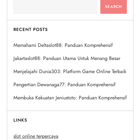
SEARCH
v
i
RECENT POSTS
g
Memahami Deltaslot88: Panduan Komprehensif
a
Jakartaslot88: Panduan Utama Untuk Menang Besar
t
Menjelajahi Dunia303: Platform Game Online Terbaik
i
Pengertian Dewanaga77: Panduan Komprehensif
o
Membuka Kekuatan Jeniustoto: Panduan Komprehensif
n
LINKS
slot online terpercaya