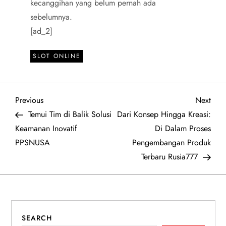
kecanggihan yang belum pernah ada
sebelumnya.
[ad_2]
SLOT ONLINE
P
Previous
Next
Previous
Next
Post
Post
Temui Tim di Balik Solusi
Dari Konsep Hingga Kreasi:
o
Keamanan Inovatif
Di ​​Dalam Proses
PPSNUSA
Pengembangan Produk
s
Terbaru Rusia777
t
n
a
SEARCH