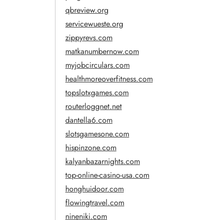
qbreview.org
servicewueste.org
zippyrevs.com
matkanumbernow.com
myjobcirculars.com
healthmoreoverfitness.com
topslotxgames.com
routerloggnet.net
dantella6.com
slotsgamesone.com
hispinzone.com
kalyanbazarnights.com
top-online-casino-usa.com
honghuidoor.com
flowingtravel.com
nineniki.com