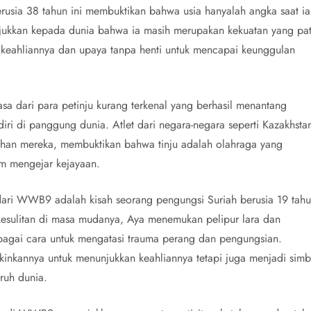
rusia 38 tahun ini membuktikan bahwa usia hanyalah angka saat ia
njukkan kepada dunia bahwa ia masih merupakan kekuatan yang pat
p keahliannya dan upaya tanpa henti untuk mencapai keunggulan
sa dari para petinju kurang terkenal yang berhasil menantang
iri di panggung dunia. Atlet dari negara-negara seperti Kazakhsta
ihan mereka, membuktikan bahwa tinju adalah olahraga yang
m mengejar kejayaan.
dari WWB9 adalah kisah seorang pengungsi Suriah berusia 19 tahu
esulitan di masa mudanya, Aya menemukan pelipur lara dan
bagai cara untuk mengatasi trauma perang dan pengungsian.
kinkannya untuk menunjukkan keahliannya tetapi juga menjadi simb
ruh dunia.