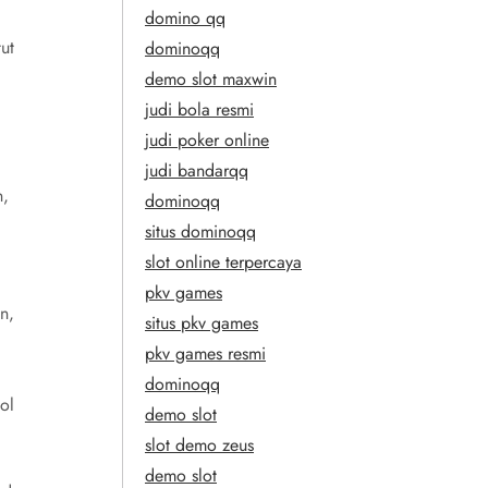
domino qq
ut
dominoqq
demo slot maxwin
judi bola resmi
judi poker online
judi bandarqq
n,
dominoqq
situs dominoqq
slot online terpercaya
pkv games
n,
situs pkv games
pkv games resmi
dominoqq
ol
demo slot
slot demo zeus
demo slot