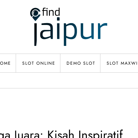
matic Play X500, Slot Gac
 tanpa risiko rugi. Slot gacor ini memberikan peluang menang bes
OME
SLOT ONLINE
DEMO SLOT
SLOT MAXW
 Juara: Kisah Inspiratif