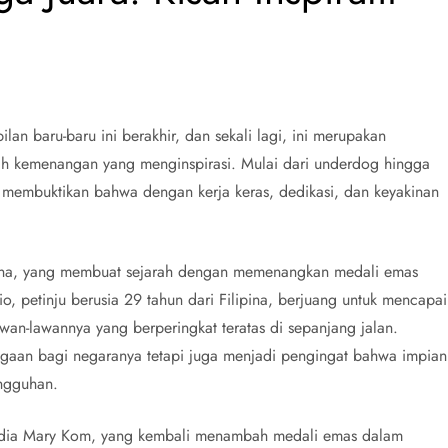
an baru-baru ini berakhir, dan sekali lagi, ini merupakan
isah kemenangan yang menginspirasi. Mulai dari underdog hingga
ni membuktikan bahwa dengan kerja keras, dedikasi, dan keyakinan
Filipina, yang membuat sejarah dengan memenangkan medali emas
o, petinju berusia 29 tahun dari Filipina, berjuang untuk mencapai
wan-lawannya yang berperingkat teratas di sepanjang jalan.
aan bagi negaranya tetapi juga menjadi pengingat bahwa impian
ngguhan.
 India Mary Kom, yang kembali menambah medali emas dalam