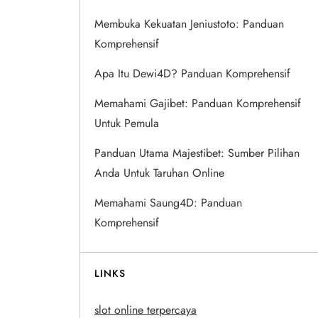
Membuka Kekuatan Jeniustoto: Panduan
Komprehensif
Apa Itu Dewi4D? Panduan Komprehensif
Memahami Gajibet: Panduan Komprehensif
Untuk Pemula
Panduan Utama Majestibet: Sumber Pilihan
Anda Untuk Taruhan Online
Memahami Saung4D: Panduan
Komprehensif
LINKS
slot online terpercaya