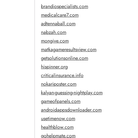
brandiospecialists.com
medicalcare7.com
adtennaball.com
nabzah.com
mongive.com
matkagameresultsview.com
getsolutionsonline.com
hispinner.org
criticalinsurance.info
nokariposter.com
kalyan-guessing-nightplay.com
gameofpanels.com
androidappsdownloader.com
usetimenow.com
healthblow.com
gohelpmate.com