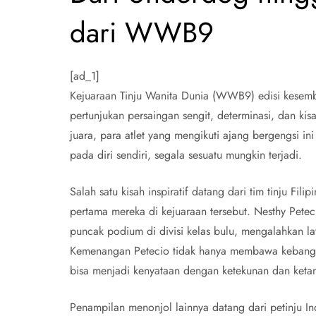
dari WWB9
[ad_1]
Kejuaraan Tinju Wanita Dunia (WWB9) edisi kesembil
pertunjukan persaingan sengit, determinasi, dan k
juara, para atlet yang mengikuti ajang bergengsi i
pada diri sendiri, segala sesuatu mungkin terjadi.
Salah satu kisah inspiratif datang dari tim tinju 
pertama mereka di kejuaraan tersebut. Nesthy Peteci
puncak podium di divisi kelas bulu, mengalahkan la
Kemenangan Petecio tidak hanya membawa kebangg
bisa menjadi kenyataan dengan ketekunan dan keta
Penampilan menonjol lainnya datang dari petinju