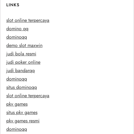
n
LINKS
slot online terpercaya
domino qq
dominoqq
demo slot maxwin
judi bola resmi
judi poker online
judi bandarqq
dominoqq
situs dominoqq
slot online terpercaya
pkv games
situs pkv games
pkv games resmi
dominoqq