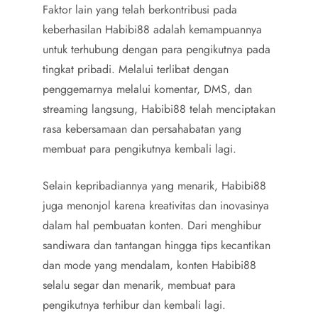
Faktor lain yang telah berkontribusi pada
keberhasilan Habibi88 adalah kemampuannya
untuk terhubung dengan para pengikutnya pada
tingkat pribadi. Melalui terlibat dengan
penggemarnya melalui komentar, DMS, dan
streaming langsung, Habibi88 telah menciptakan
rasa kebersamaan dan persahabatan yang
membuat para pengikutnya kembali lagi.
Selain kepribadiannya yang menarik, Habibi88
juga menonjol karena kreativitas dan inovasinya
dalam hal pembuatan konten. Dari menghibur
sandiwara dan tantangan hingga tips kecantikan
dan mode yang mendalam, konten Habibi88
selalu segar dan menarik, membuat para
pengikutnya terhibur dan kembali lagi.