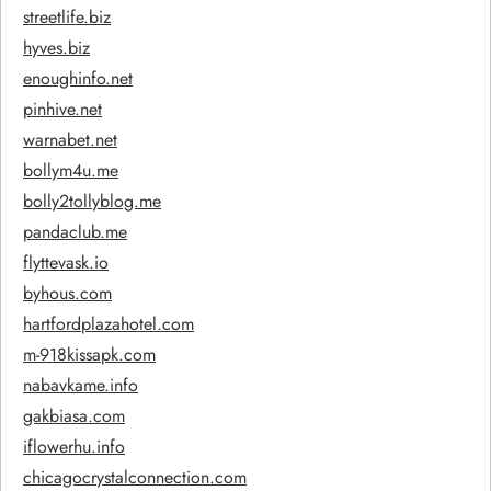
streetlife.biz
hyves.biz
enoughinfo.net
pinhive.net
warnabet.net
bollym4u.me
bolly2tollyblog.me
pandaclub.me
flyttevask.io
byhous.com
hartfordplazahotel.com
m-918kissapk.com
nabavkame.info
gakbiasa.com
iflowerhu.info
chicagocrystalconnection.com