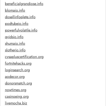
beneficialgrandiose.info
blomaio.info
dosellinfoplete.info
podtubeio.info
powerfulvolatile.info
qvidsio.info
shumaio.info
slotherio.info
cysapluscertification.org
fortnitehacks.org
loginsearch.org
aodecor.org
donorsmatch.org
nowtimes.org
casinoeing.org
livemocha.biz