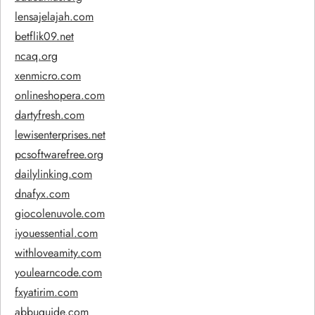
lensajelajah.com
betflik09.net
ncaq.org
xenmicro.com
onlineshopera.com
dartyfresh.com
lewisenterprises.net
pcsoftwarefree.org
dailylinking.com
dnafyx.com
giocolenuvole.com
iyouessential.com
withloveamity.com
youlearncode.com
fxyatirim.com
abbuguide.com