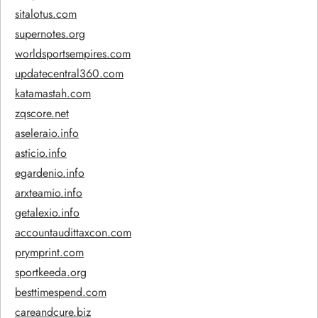
sitalotus.com
supernotes.org
worldsportsempires.com
updatecentral360.com
katamastah.com
zqscore.net
aseleraio.info
asticio.info
egardenio.info
arxteamio.info
getalexio.info
accountaudittaxcon.com
prymprint.com
sportkeeda.org
besttimespend.com
careandcure.biz