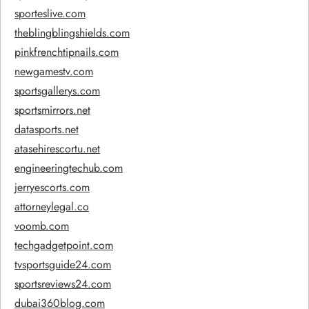
sporteslive.com
theblingblingshields.com
pinkfrenchtipnails.com
newgamestv.com
sportsgallerys.com
sportsmirrors.net
datasports.net
atasehirescortu.net
engineeringtechub.com
jerryescorts.com
attorneylegal.co
voomb.com
techgadgetpoint.com
tvsportsguide24.com
sportsreviews24.com
dubai360blog.com