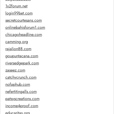
1x2forum.net
login99bet.com
secretcourtesans.com
onlinebahisforum1.com
chicagoheadline.com
camming.org
rajalion88.com
goupuntacana.com
riversedgepark.com
zaseez.com
catchycrunch.com
nofaphub.com
nefertitingalls.com
patsyscreations.com
income4proof.com
educaritas.org