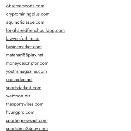
observersports.com
cryptominingplus.com
aquinoticiaspe.com
longhairedfrenchbulldog.com
lawyersforhire.co
businemarket.com
matahari88play.net
moneydescriptor.com
youthsmagazine.com
painaidee.net
sportsdarkest.com
webtoon.biz
thesportswires.com
hyungpro.com
sportingnewsnet.com
sportstime24day.com