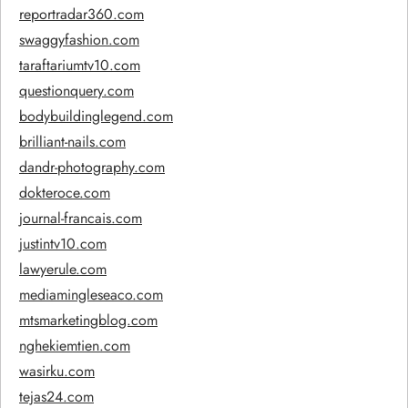
reportradar360.com
swaggyfashion.com
taraftariumtv10.com
questionquery.com
bodybuildinglegend.com
brilliant-nails.com
dandr-photography.com
dokteroce.com
journal-francais.com
justintv10.com
lawyerule.com
mediamingleseaco.com
mtsmarketingblog.com
nghekiemtien.com
wasirku.com
tejas24.com