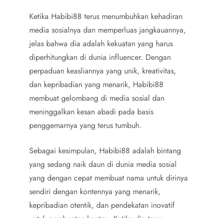
Ketika Habibi88 terus menumbuhkan kehadiran
media sosialnya dan memperluas jangkauannya,
jelas bahwa dia adalah kekuatan yang harus
diperhitungkan di dunia influencer. Dengan
perpaduan keasliannya yang unik, kreativitas,
dan kepribadian yang menarik, Habibi88
membuat gelombang di media sosial dan
meninggalkan kesan abadi pada basis
penggemarnya yang terus tumbuh.
Sebagai kesimpulan, Habibi88 adalah bintang
yang sedang naik daun di dunia media sosial
yang dengan cepat membuat nama untuk dirinya
sendiri dengan kontennya yang menarik,
kepribadian otentik, dan pendekatan inovatif