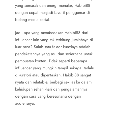
yang semarak dan energi menular, Habibi88
dengan cepat menjadi favorit penggemar di
bidang media sosial.
Jadi, apa yang membedakan Habibi88 dari
influencer lain yang tak terhitung jumlahnya di
luar sana? Salah satu faktor kuncinya adalah
pendekatannya yang asli dan sederhana untuk
pembuatan konten. Tidak seperti beberapa
influencer yang mungkin tampil sebagai terlalu
dikuratori atau dipentaskan, Habibi88 sangat
nyata dan relatable, berbagi sekilas ke dalam
kehidupan sehari -hari dan pengalamannya
dengan cara yang beresonansi dengan
audiensnya.