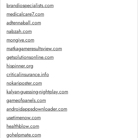
brandiospecialists.com
medicalcare7.com
adtennaball.com
nabzah.com
mongive.com
matkagameresultsview.com
getsolutionsonline.com
hispinner.org
criticalinsurance.info
nokariposter.com
kalyan-guessing-nightplay.com
gameofpanels.com
androidappsdownloader.com
usetimenow.com
healthblow.com
gohelpmate.com