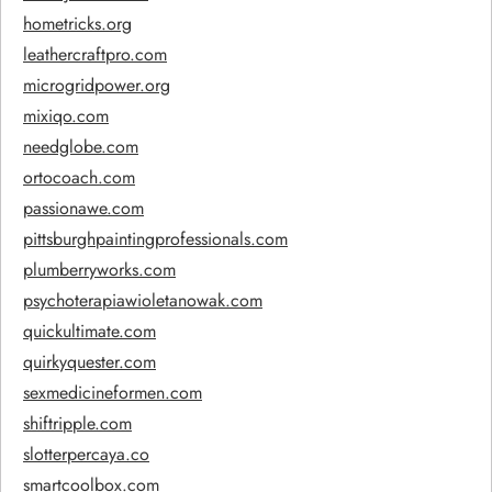
hometricks.org
leathercraftpro.com
microgridpower.org
mixiqo.com
needglobe.com
ortocoach.com
passionawe.com
pittsburghpaintingprofessionals.com
plumberryworks.com
psychoterapiawioletanowak.com
quickultimate.com
quirkyquester.com
sexmedicineformen.com
shiftripple.com
slotterpercaya.co
smartcoolbox.com