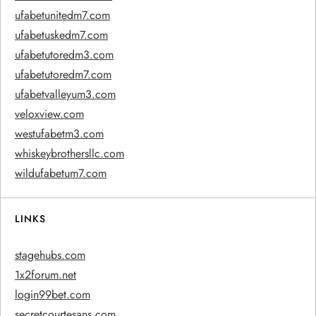
ufabetunitedm7.com
ufabetuskedm7.com
ufabetutoredm3.com
ufabetutoredm7.com
ufabetvalleyum3.com
veloxview.com
westufabetm3.com
whiskeybrothersllc.com
wildufabetum7.com
LINKS
stagehubs.com
1x2forum.net
login99bet.com
secretcourtesans.com