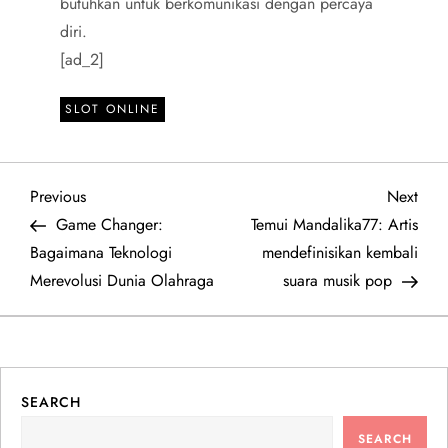
butuhkan untuk berkomunikasi dengan percaya
diri.
[ad_2]
SLOT ONLINE
P
Previous
Next
Previous
Next
Post
Post
Game Changer:
Temui Mandalika77: Artis
o
Bagaimana Teknologi
mendefinisikan kembali
Merevolusi Dunia Olahraga
suara musik pop
s
t
n
SEARCH
a
SEARCH