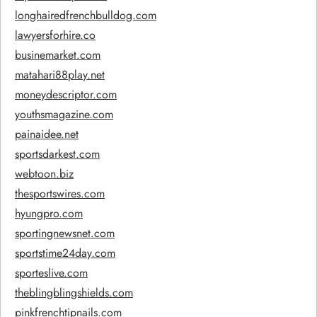
longhairedfrenchbulldog.com
lawyersforhire.co
businemarket.com
matahari88play.net
moneydescriptor.com
youthsmagazine.com
painaidee.net
sportsdarkest.com
webtoon.biz
thesportswires.com
hyungpro.com
sportingnewsnet.com
sportstime24day.com
sporteslive.com
theblingblingshields.com
pinkfrenchtipnails.com