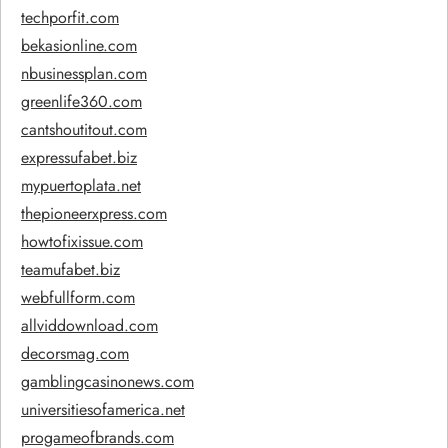
techporfit.com
bekasionline.com
nbusinessplan.com
greenlife360.com
cantshoutitout.com
expressufabet.biz
mypuertoplata.net
thepioneerxpress.com
howtofixissue.com
teamufabet.biz
webfullform.com
allviddownload.com
decorsmag.com
gamblingcasinonews.com
universitiesofamerica.net
progameofbrands.com