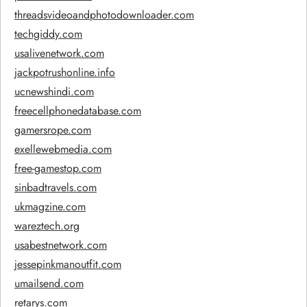
threadsvideoandphotodownloader.com
techgiddy.com
usalivenetwork.com
jackpotrushonline.info
ucnewshindi.com
freecellphonedatabase.com
gamersrope.com
exellewebmedia.com
free-gamestop.com
sinbadtravels.com
ukmagzine.com
wareztech.org
usabestnetwork.com
jessepinkmanoutfit.com
umailsend.com
retarys.com