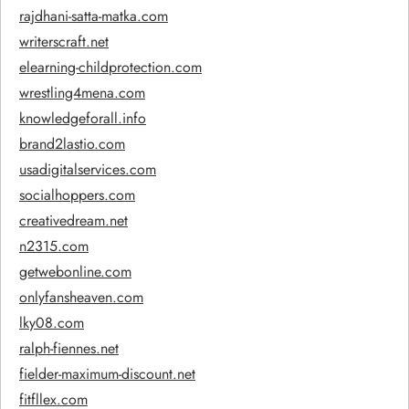
rajdhani-satta-matka.com
writerscraft.net
elearning-childprotection.com
wrestling4mena.com
knowledgeforall.info
brand2lastio.com
usadigitalservices.com
socialhoppers.com
creativedream.net
n2315.com
getwebonline.com
onlyfansheaven.com
lky08.com
ralph-fiennes.net
fielder-maximum-discount.net
fitfllex.com