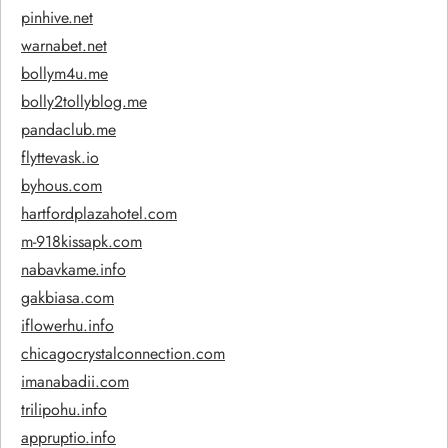
pinhive.net
warnabet.net
bollym4u.me
bolly2tollyblog.me
pandaclub.me
flyttevask.io
byhous.com
hartfordplazahotel.com
m-918kissapk.com
nabavkame.info
gakbiasa.com
iflowerhu.info
chicagocrystalconnection.com
imanabadii.com
trilipohu.info
appruptio.info