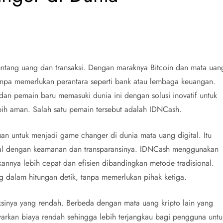
 tentang uang dan transaksi. Dengan maraknya Bitcoin dan mata uan
i tanpa memerlukan perantara seperti bank atau lembaga keuangan.
an pemain baru memasuki dunia ini dengan solusi inovatif untuk
ebih aman. Salah satu pemain tersebut adalah IDNCash.
an untuk menjadi game changer di dunia mata uang digital. Itu
enal dengan keamanan dan transparansinya. IDNCash menggunakan
ikannya lebih cepat dan efisien dibandingkan metode tradisional.
 dalam hitungan detik, tanpa memerlukan pihak ketiga.
aksinya yang rendah. Berbeda dengan mata uang kripto lain yang
arkan biaya rendah sehingga lebih terjangkau bagi pengguna untu