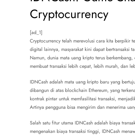
Cryptocurrency
[ad_1]
Cryptocurrency telah merevolusi cara kita berpikir
digital lainnya, masyarakat kini dapat bertransaks
Namun, dunia mata uang kripto terus berkembang, d
membuat transaksi lebih cepat, lebih murah, dan l
IDNCash adalah mata uang kripto baru yang bertuju
dibangun di atas blockchain Ethereum, yang terk
kontrak pintar untuk memfasilitasi transaksi, menjad
Artinya pengguna bisa mengirim dan menerima uang
Salah satu fitur utama IDNCash adalah biaya trans
mengenakan biaya transaksi tinggi, IDNCash menaw