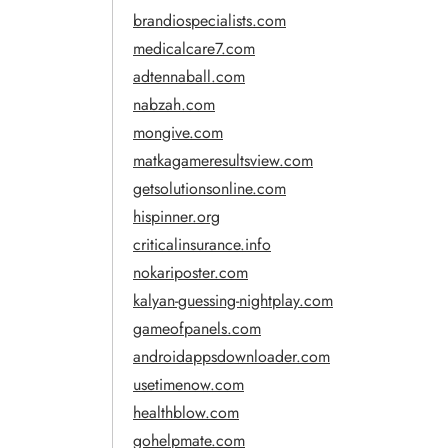
brandiospecialists.com
medicalcare7.com
adtennaball.com
nabzah.com
mongive.com
matkagameresultsview.com
getsolutionsonline.com
hispinner.org
criticalinsurance.info
nokariposter.com
kalyan-guessing-nightplay.com
gameofpanels.com
androidappsdownloader.com
usetimenow.com
healthblow.com
gohelpmate.com