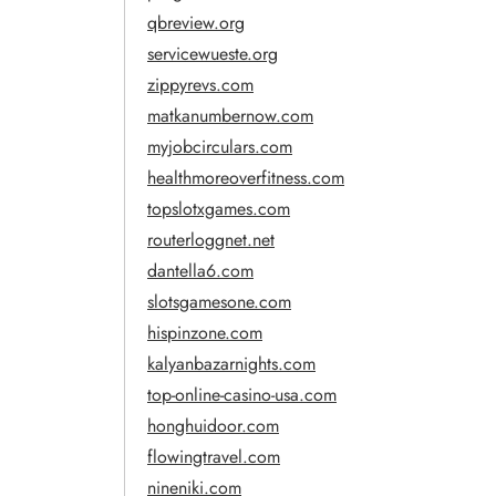
qbreview.org
servicewueste.org
zippyrevs.com
matkanumbernow.com
myjobcirculars.com
healthmoreoverfitness.com
topslotxgames.com
routerloggnet.net
dantella6.com
slotsgamesone.com
hispinzone.com
kalyanbazarnights.com
top-online-casino-usa.com
honghuidoor.com
flowingtravel.com
nineniki.com