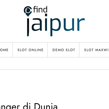
matic Play X500, Slot Gac
 tanpa risiko rugi. Slot gacor ini memberikan peluang menang bes
OME
SLOT ONLINE
DEMO SLOT
SLOT MAXW
nger di Dunia