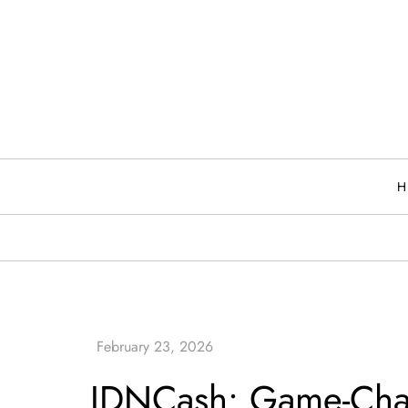
Skip
to
content
Slot Demo Gratis Prag
Nikmati demo gratis X500 dari Pragmatic Play malam ini
H
IDNCash: Game-Cha