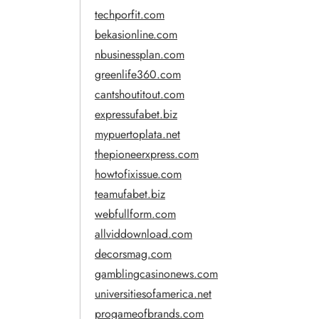
techporfit.com
bekasionline.com
nbusinessplan.com
greenlife360.com
cantshoutitout.com
expressufabet.biz
mypuertoplata.net
thepioneerxpress.com
howtofixissue.com
teamufabet.biz
webfullform.com
allviddownload.com
decorsmag.com
gamblingcasinonews.com
universitiesofamerica.net
progameofbrands.com