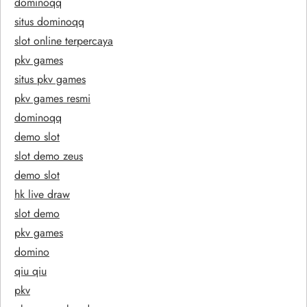
dominoqq
situs dominoqq
slot online terpercaya
pkv games
situs pkv games
pkv games resmi
dominoqq
demo slot
slot demo zeus
demo slot
hk live draw
slot demo
pkv games
domino
qiu qiu
pkv