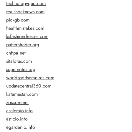
technologygud.com
realshocknews.com
pickgb.com
healthmistakes.com
ksfashiondresses.com
patterntrader.org
cnhpa.net
sitalotus.com
supernotes.org
worldsportsempires.com
updatecentral360.com
katamastah.com
zqscore.net
aseleraio.info
asticio.info
egardenio.info