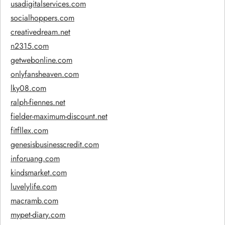
usadigitalservices.com
socialhoppers.com
creativedream.net
n2315.com
getwebonline.com
onlyfansheaven.com
lky08.com
ralph-fiennes.net
fielder-maximum-discount.net
fitfllex.com
genesisbusinesscredit.com
inforuang.com
kindsmarket.com
luvelylife.com
macramb.com
mypet-diary.com