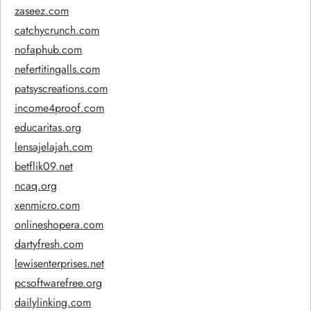
zaseez.com
catchycrunch.com
nofaphub.com
nefertitingalls.com
patsyscreations.com
income4proof.com
educaritas.org
lensajelajah.com
betflik09.net
ncaq.org
xenmicro.com
onlineshopera.com
dartyfresh.com
lewisenterprises.net
pcsoftwarefree.org
dailylinking.com