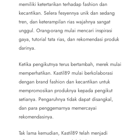
memiliki ketertarikan terhadap fashion dan
kecantikan. Selera fesyennya unik dan sedang
tren, dan keterampilan rias wajahnya sangat
unggul. Orang-orang mulai mencari inspirasi
gaya, tutorial tata rias, dan rekomendasi produk
darinya.
Ketika pengikutnya terus bertambah, merek mulai
memperhatikan. Kastil89 mulai berkolaborasi
dengan brand fashion dan kecantikan untuk
mempromosikan produknya kepada pengikut
setianya. Pengaruhnya tidak dapat disangkal,
dan para penggemarnya memercayai
rekomendasinya.
Tak lama kemudian, Kastil89 telah menjadi