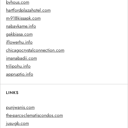
byhous.com
hartfordplazahotel.com
m-918kissapk.com
nabavkame.info
gakbiasa.com
iflowerhu.info
chicagocrystalconnection.com
imanabadii.com
trilipohu.info
appruptio.info
LINKS
punjwanis.com
the-parcs-clematiscondos.com
jusu-gb.com