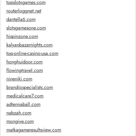
topslotxgames.com
routerloggnet.net
dantella6.com
slotsgamesone.com
hispinzone.com
kalyanbazarnights.com
top-online-casino-usa.com
honghuidoor.com
flowingtravel.com
nineniki.com
brandiospecialists.com
medicalcare7.com
adtennaball.com
nabzah.com
mongive.com
matkagameresultsview.com