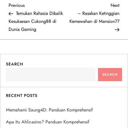
P
Previous
Next
Previous
Next
Post
Post
Temukan Rahasia Dibalik
– Rasakan Ketinggian
o
Kesuksesan Cukong88 di
Kemewahan di Mansion77
Dunia Gaming
s
t
n
SEARCH
a
SEARCH
v
RECENT POSTS
i
Memahami Saung4D: Panduan Komprehensif
g
Apa Itu Ahlicasino? Panduan Komprehensif