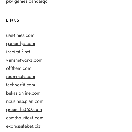
pkv games bandarqq
LINKS
uae-times.com
gamerifys.com
inspiratif.net
vsmsnetworks.com
offthem.com
ibommatv.com
techporfit.com
bekasionline.com
nbusinessplan.com
greenlife360.com
cantshoutitout.com
expressufabet.biz