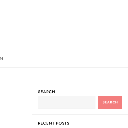
or Malam Ini Tanpa Rugi
ar tanpa deposit.
IN
SEARCH
SEARCH
RECENT POSTS