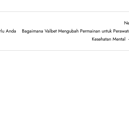
Ne
rlu Anda
Bagaimana Valbet Mengubah Permainan untuk Perawat
Kesehatan Mental