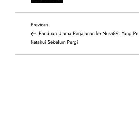
P
Previous
Previous
Post
Panduan Utama Perjalanan ke Nusa89: Yang Pe
o
Ketahui Sebelum Pergi
s
t
n
a
v
i