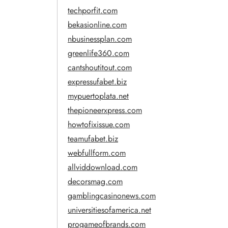
techporfit.com
bekasionline.com
nbusinessplan.com
greenlife360.com
cantshoutitout.com
expressufabet.biz
mypuertoplata.net
thepioneerxpress.com
howtofixissue.com
teamufabet.biz
webfullform.com
allviddownload.com
decorsmag.com
gamblingcasinonews.com
universitiesofamerica.net
progameofbrands.com