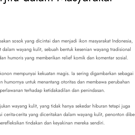
akan sosok yang dicintai dan menjadi ikon masyarakat Indonesia,
t dalam wayang kulit, sebuah bentuk kesenian wayang tradisional
dan humoris yang memberikan relief komik dan komentar sosial.
konon mempunyai kekuatan magis. Ia sering digambarkan sebagai
n humornya untuk menantang otoritas dan membawa perubahan
 perlawanan terhadap ketidakadilan dan penindasan.
kan wayang kulit, yang tidak hanya sekedar hiburan tetapi juga
lui cerita-cerita yang diceritakan dalam wayang kulit, penonton dibe
refleksikan tindakan dan keyakinan mereka sendiri.