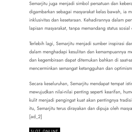
Semarjitu juga menjadi simbol persatuan dan keber
digambarkan sebagai masyarakat kelas bawah, ia m
inklusivitas dan kesetaraan. Kehadirannya dalam p
lapisan masyarakat, tanpa memandang status sosial 
Terlebih lagi, Semarjitu menjadi sumber inspirasi 
dalam menghadapi kesulitan dan kemampuannya men
dan kegembiraan dapat ditemukan bahkan di saat-sa
mencerminkan semangat ketangguhan dan optimisme
Secara keseluruhan, Semarjitu mendapat tempat ist
mewujudkan nilai-nilai penting seperti kearifan, h
kulit menjadi pengingat kuat akan pentingnya tradi
itu, Semarjitu terus dirayakan dan dipuja oleh masya
[ad_2]
SLOT ONLINE