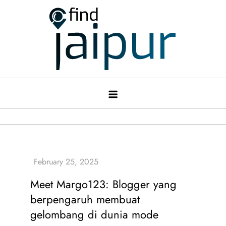
Skip
to
content
Slot Demo Gratis Pragmatic Play
Nikmati demo gratis X500 dari Pragmatic Play malam ini
X500, Slot Gacor Malam Ini Tanpa
tanpa risiko rugi. Slot gacor ini memberikan peluang menang
besar tanpa deposit.
Rugi
Meet Margo123: Blogger yang
berpengaruh membuat
gelombang di dunia mode