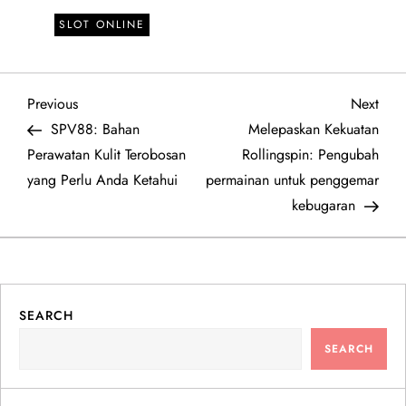
SLOT ONLINE
P
Previous
Next
Previous
Next
Post
Post
SPV88: Bahan
Melepaskan Kekuatan
o
Perawatan Kulit Terobosan
Rollingspin: Pengubah
yang Perlu Anda Ketahui
permainan untuk penggemar
s
kebugaran
t
n
a
SEARCH
SEARCH
v