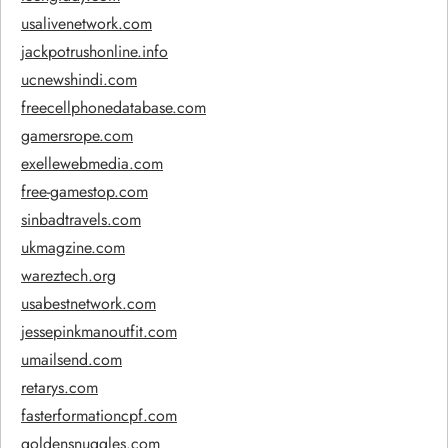
usalivenetwork.com
jackpotrushonline.info
ucnewshindi.com
freecellphonedatabase.com
gamersrope.com
exellewebmedia.com
free-gamestop.com
sinbadtravels.com
ukmagzine.com
wareztech.org
usabestnetwork.com
jessepinkmanoutfit.com
umailsend.com
retarys.com
fasterformationcpf.com
goldensnuggles.com