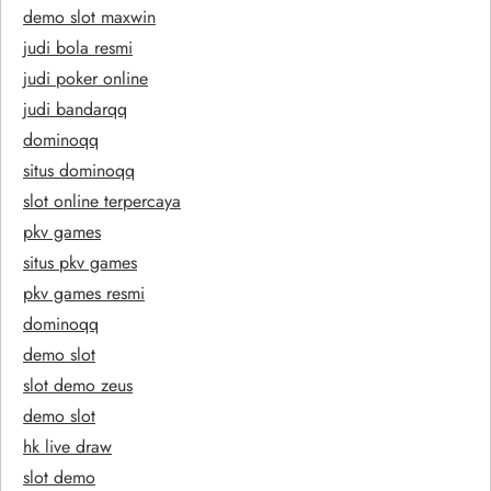
demo slot maxwin
judi bola resmi
judi poker online
judi bandarqq
dominoqq
situs dominoqq
slot online terpercaya
pkv games
situs pkv games
pkv games resmi
dominoqq
demo slot
slot demo zeus
demo slot
hk live draw
slot demo