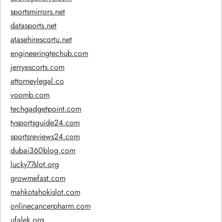
sportsmirrors.net
datasports.net
atasehirescortu.net
engineeringtechub.com
jerryescorts.com
attorneylegal.co
voomb.com
techgadgetpoint.com
tvsportsguide24.com
sportsreviews24.com
dubai360blog.com
lucky77slot.org
growmefast.com
mahkotahokislot.com
onlinecancerpharm.com
ufalek.org