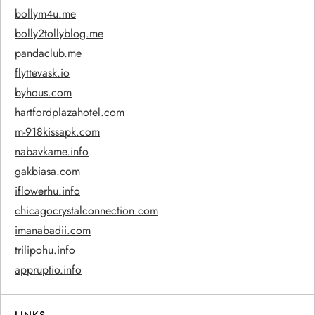
bollym4u.me
bolly2tollyblog.me
pandaclub.me
flyttevask.io
byhous.com
hartfordplazahotel.com
m-918kissapk.com
nabavkame.info
gakbiasa.com
iflowerhu.info
chicagocrystalconnection.com
imanabadii.com
trilipohu.info
appruptio.info