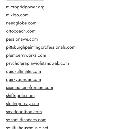
microgridpower.org
mixiqo.com
needglobe.com
ortocoach.com
passionawe.com
pittsburghpaintingprofessionals.com
plumberryworks.com
psychoterapiawioletanowak.com
quickultimate.com
quirkyquester.com
sexmedicineformen.com
shiftripple.com
slotterpercaya.co
smartcoolbox.com
sohanjitfinances.com
soulfulhousemusic.net