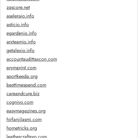
zqscore.net
aseleraio.info
asticio.info
egardenio.info
arxteamio.info
getalexio.info
accountaudittaxcon.com
prymprint.com
sportkeeda.org
besttimespend.com
careandcure.biz
cogniyo.com
easymagazines.org
hirfanjilasmi.com
hometricks.org
leathercraftpro.com