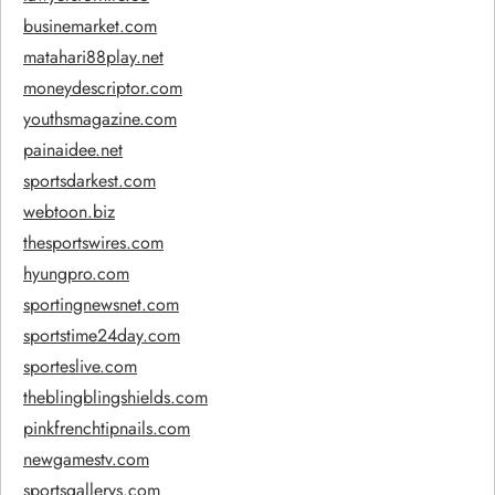
businemarket.com
matahari88play.net
moneydescriptor.com
youthsmagazine.com
painaidee.net
sportsdarkest.com
webtoon.biz
thesportswires.com
hyungpro.com
sportingnewsnet.com
sportstime24day.com
sporteslive.com
theblingblingshields.com
pinkfrenchtipnails.com
newgamestv.com
sportsgallerys.com