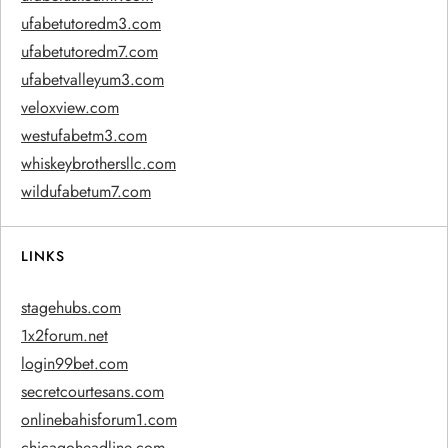
ufabetutoredm3.com
ufabetutoredm7.com
ufabetvalleyum3.com
veloxview.com
westufabetm3.com
whiskeybrothersllc.com
wildufabetum7.com
LINKS
stagehubs.com
1x2forum.net
login99bet.com
secretcourtesans.com
onlinebahisforum1.com
chicagoheadline.com