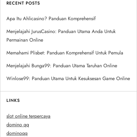
i
RECENT POSTS
g
Apa Itu Ahlicasino? Panduan Komprehensif
a
Menjelajahi JurusCasino: Panduan Utama Anda Untuk
Permainan Online
t
Memahami Plisbet: Panduan Komprehensif Untuk Pemula
i
Menjelajahi Bunga99: Panduan Utama Taruhan Online
o
Winlose99: Panduan Utama Untuk Kesuksesan Game Online
n
LINKS
slot online terpercaya
domino qq
dominoqq