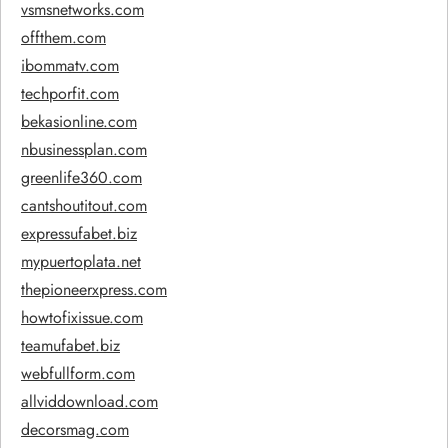
vsmsnetworks.com
offthem.com
ibommatv.com
techporfit.com
bekasionline.com
nbusinessplan.com
greenlife360.com
cantshoutitout.com
expressufabet.biz
mypuertoplata.net
thepioneerxpress.com
howtofixissue.com
teamufabet.biz
webfullform.com
allviddownload.com
decorsmag.com