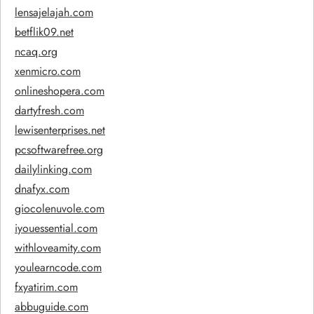
lensajelajah.com
betflik09.net
ncaq.org
xenmicro.com
onlineshopera.com
dartyfresh.com
lewisenterprises.net
pcsoftwarefree.org
dailylinking.com
dnafyx.com
giocolenuvole.com
iyouessential.com
withloveamity.com
youlearncode.com
fxyatirim.com
abbuguide.com