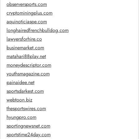
observersports.com
cryptominingplus.com
aquinoticiaspe.com
longhairedfrenchbulldog.com
lawyersforhire.co
businemarket.com
matahari88play.net
moneydescriptor.com
youthsmagazine.com
painaidee.net
sportsdarkest.com
webtoon.biz
thesportswires.com
hyungpro.com
sportingnewsnet.com
sportstime24day.com