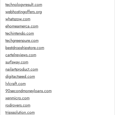
technologyresult.com
webhostingoffers.org
whatszow.com
ehomeamerca.com
techintendo.com
techgreenpure.com
bestdropshipstore.com
cartelreviews.com
surfsway.com
nailartproduct.com
digitactseed.com
lvlcraft.com
90secondmoneyloans.com
xenmicro.com
rodrovers.com
tripssolution.com