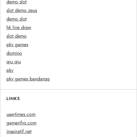
demo slot
slot demo zeus
demo slot
hk live draw
slot demo
pkv games
domino
qiu qiu
pkv
pkv games bandarqq
LINKS
uae-times.com
gamerifys.com
inspiratif.net