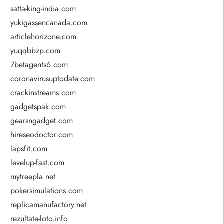
satta-king-india.com
yukigassencanada.com
articlehorizone.com
yuqqbbzp.com
7betagents6.com
coronavirusuptodate.com
crackinstreams.com
gadgetspak.com
gearsngadget.com
hireseodoctor.com
lapsfit.com
levelup-fast.com
mytreepla.net
pokersimulations.com
replicamanufactory.net
rezultate-loto.info