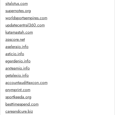
sitalotus.com
supernotes.org
worldsportsempires.com
updatecentral360.com
katamastah.com
zqscore.net
aseleraio.info
asticio.info
egardenio.info
arxteamio.info
getalexio.info
accountaudittaxcon.com
prymprint.com
sportkeeda.org
besttimespend.com
careandcure.biz