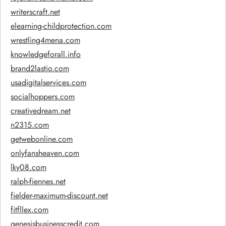
writerscraft.net
elearning-childprotection.com
wrestling4mena.com
knowledgeforall.info
brand2lastio.com
usadigitalservices.com
socialhoppers.com
creativedream.net
n2315.com
getwebonline.com
onlyfansheaven.com
lky08.com
ralph-fiennes.net
fielder-maximum-discount.net
fitfllex.com
genesisbusinesscredit.com