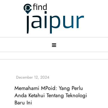
Skip
to
content
Slot Demo Gratis Pragmatic Play
Nikmati demo gratis X500 dari Pragmatic Play malam ini
X500, Slot Gacor Malam Ini Tanpa
tanpa risiko rugi. Slot gacor ini memberikan peluang menang
besar tanpa deposit.
Rugi
Memahami MPoid: Yang Perlu
Anda Ketahui Tentang Teknologi
Baru Ini