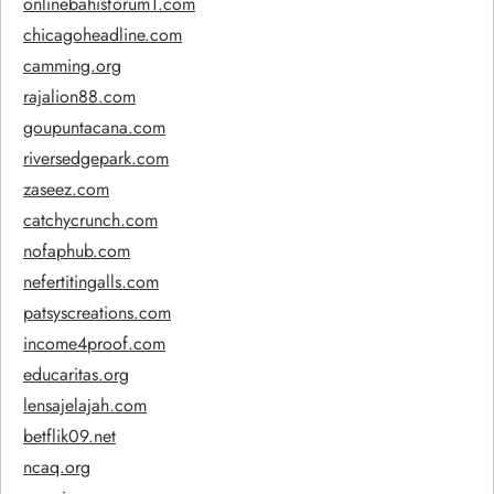
onlinebahisforum1.com
chicagoheadline.com
camming.org
rajalion88.com
goupuntacana.com
riversedgepark.com
zaseez.com
catchycrunch.com
nofaphub.com
nefertitingalls.com
patsyscreations.com
income4proof.com
educaritas.org
lensajelajah.com
betflik09.net
ncaq.org