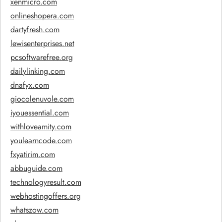
xenmicro.com
onlineshopera.com
dartyfresh.com
lewisenterprises.net
pcsoftwarefree.org
dailylinking.com
dnafyx.com
giocolenuvole.com
iyouessential.com
withloveamity.com
youlearncode.com
fxyatirim.com
abbuguide.com
technologyresult.com
webhostingoffers.org
whatszow.com