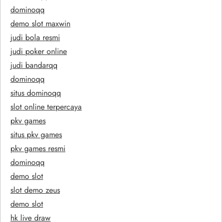
dominoqq
demo slot maxwin
judi bola resmi
judi poker online
judi bandarqq
dominoqq
situs dominoqq
slot online terpercaya
pkv games
situs pkv games
pkv games resmi
dominoqq
demo slot
slot demo zeus
demo slot
hk live draw