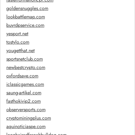
goldensnuggles.com
lookbattlemap.com
buyrdpservice.com
yesport.net
tostylo.com
yougetthat.net
sportsnetclub.com
newbestcrypto.com
oxfordsave.com
iclassicgames.com
saung-artikel.com
fasthokivip2.com
observersports.com
cryptominingplus.com
aquinoticiaspe.com
longhairedfrenchbulldog.com