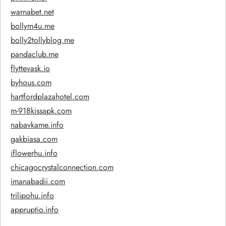
warnabet.net
bollym4u.me
bolly2tollyblog.me
pandaclub.me
flyttevask.io
byhous.com
hartfordplazahotel.com
m-918kissapk.com
nabavkame.info
gakbiasa.com
iflowerhu.info
chicagocrystalconnection.com
imanabadii.com
trilipohu.info
appruptio.info