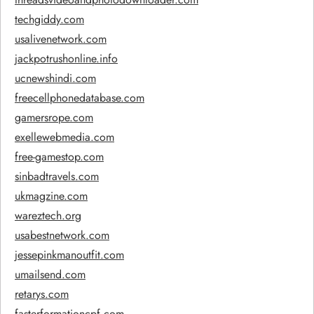
techgiddy.com
usalivenetwork.com
jackpotrushonline.info
ucnewshindi.com
freecellphonedatabase.com
gamersrope.com
exellewebmedia.com
free-gamestop.com
sinbadtravels.com
ukmagzine.com
wareztech.org
usabestnetwork.com
jessepinkmanoutfit.com
umailsend.com
retarys.com
fasterformationcpf.com