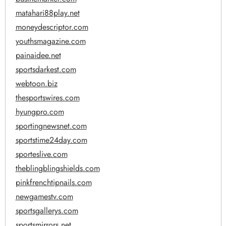
matahari88play.net
moneydescriptor.com
youthsmagazine.com
painaidee.net
sportsdarkest.com
webtoon.biz
thesportswires.com
hyungpro.com
sportingnewsnet.com
sportstime24day.com
sporteslive.com
theblingblingshields.com
pinkfrenchtipnails.com
newgamestv.com
sportsgallerys.com
sportsmirrors.net