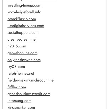
wrestling4mena.com
knowledgeforall.info
brand2lastio.com
usadigitalservices.com
socialhoppers.com
creativedream.net
n2315.com
getwebonline.com
onlyfansheaven.com
lky08.com
ralph-fiennes.net
fielder-maximum-discount.net
fitfllex.com
genesisbusinesscredit.com
inforuang.com
kindsmarket.com