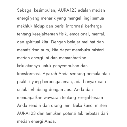
Sebagai kesimpulan, AURA123 adalah medan
energi yang menarik yang mengelilingi semua
makhluk hidup dan berisi informasi berharga
tentang kesejahteraan fisik, emosional, mental,
dan spiritual kita. Dengan belajar melihat dan
menafsirkan aura, kita dapat membuka misteri
medan energi ini dan memanfaatkan
kekuatannya untuk penyembuhan dan
transformasi. Apakah Anda seorang pemula atau
praktisi yang berpengalaman, ada banyak cara
untuk terhubung dengan aura Anda dan
mendapatkan wawasan tentang kesejahteraan
Anda sendiri dan orang lain. Buka kunci misteri
AURA123 dan temukan potensi tak terbatas dari
medan energi Anda.