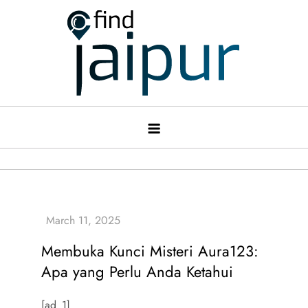
Skip
to
content
Slot Demo Gratis Pragmatic Play
Nikmati demo gratis X500 dari Pragmatic Play malam ini
X500, Slot Gacor Malam Ini Tanpa
tanpa risiko rugi. Slot gacor ini memberikan peluang menang
besar tanpa deposit.
Rugi
Membuka Kunci Misteri Aura123:
Apa yang Perlu Anda Ketahui
[ad_1]