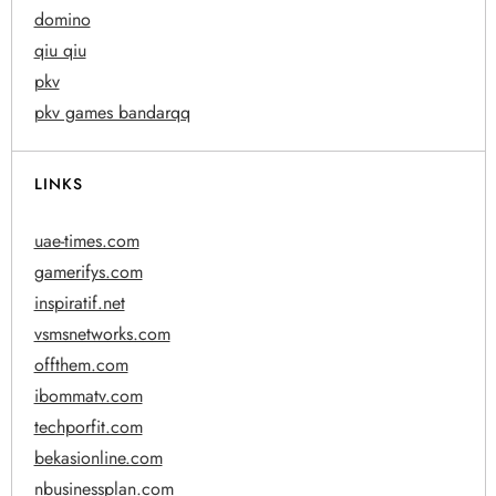
domino
qiu qiu
pkv
pkv games bandarqq
LINKS
uae-times.com
gamerifys.com
inspiratif.net
vsmsnetworks.com
offthem.com
ibommatv.com
techporfit.com
bekasionline.com
nbusinessplan.com