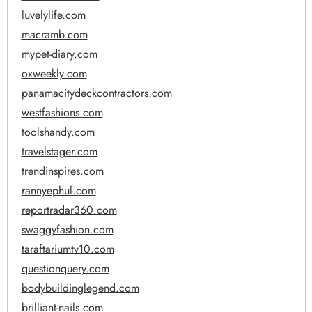
luvelylife.com
macramb.com
mypet-diary.com
oxweekly.com
panamacitydeckcontractors.com
westfashions.com
toolshandy.com
travelstager.com
trendinspires.com
rannyephul.com
reportradar360.com
swaggyfashion.com
taraftariumtv10.com
questionquery.com
bodybuildinglegend.com
brilliant-nails.com