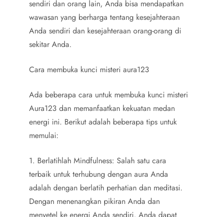
sendiri dan orang lain, Anda bisa mendapatkan
wawasan yang berharga tentang kesejahteraan
Anda sendiri dan kesejahteraan orang-orang di
sekitar Anda.
Cara membuka kunci misteri aura123
Ada beberapa cara untuk membuka kunci misteri
Aura123 dan memanfaatkan kekuatan medan
energi ini. Berikut adalah beberapa tips untuk
memulai:
1. Berlatihlah Mindfulness: Salah satu cara
terbaik untuk terhubung dengan aura Anda
adalah dengan berlatih perhatian dan meditasi.
Dengan menenangkan pikiran Anda dan
menyetel ke energi Anda sendiri, Anda dapat