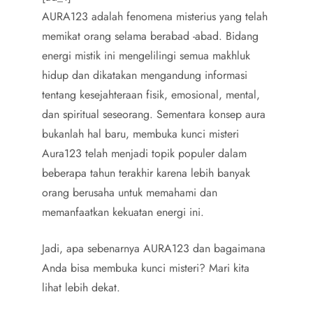
AURA123 adalah fenomena misterius yang telah
memikat orang selama berabad -abad. Bidang
energi mistik ini mengelilingi semua makhluk
hidup dan dikatakan mengandung informasi
tentang kesejahteraan fisik, emosional, mental,
dan spiritual seseorang. Sementara konsep aura
bukanlah hal baru, membuka kunci misteri
Aura123 telah menjadi topik populer dalam
beberapa tahun terakhir karena lebih banyak
orang berusaha untuk memahami dan
memanfaatkan kekuatan energi ini.
Jadi, apa sebenarnya AURA123 dan bagaimana
Anda bisa membuka kunci misteri? Mari kita
lihat lebih dekat.