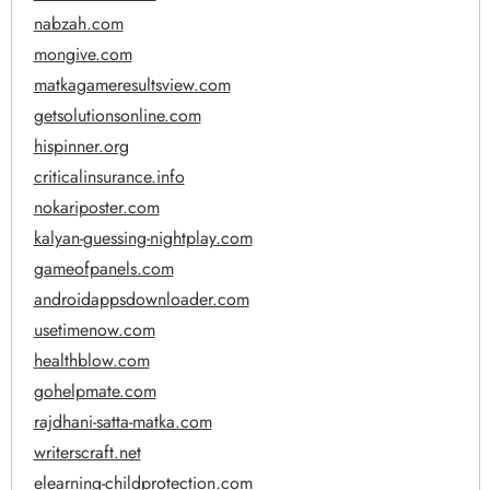
nabzah.com
mongive.com
matkagameresultsview.com
getsolutionsonline.com
hispinner.org
criticalinsurance.info
nokariposter.com
kalyan-guessing-nightplay.com
gameofpanels.com
androidappsdownloader.com
usetimenow.com
healthblow.com
gohelpmate.com
rajdhani-satta-matka.com
writerscraft.net
elearning-childprotection.com