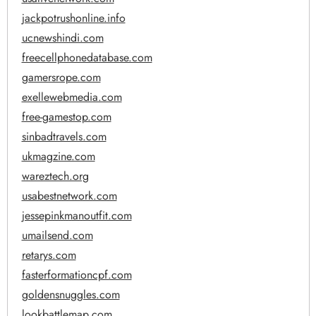
jackpotrushonline.info
ucnewshindi.com
freecellphonedatabase.com
gamersrope.com
exellewebmedia.com
free-gamestop.com
sinbadtravels.com
ukmagzine.com
wareztech.org
usabestnetwork.com
jessepinkmanoutfit.com
umailsend.com
retarys.com
fasterformationcpf.com
goldensnuggles.com
lookbattlemap.com