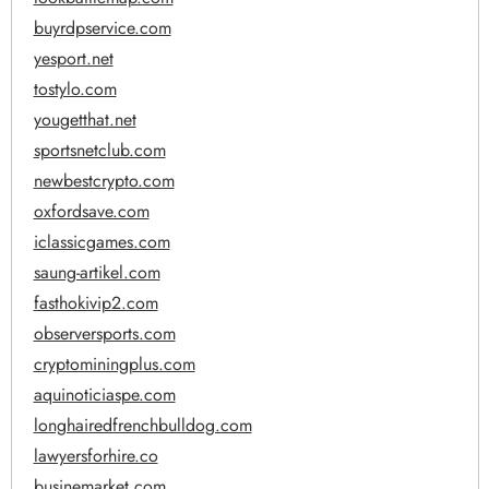
buyrdpservice.com
yesport.net
tostylo.com
yougetthat.net
sportsnetclub.com
newbestcrypto.com
oxfordsave.com
iclassicgames.com
saung-artikel.com
fasthokivip2.com
observersports.com
cryptominingplus.com
aquinoticiaspe.com
longhairedfrenchbulldog.com
lawyersforhire.co
businemarket.com