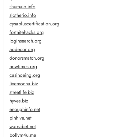
shumaio.info
slotherio.info
cysapluscertification.org
fortnitehacks.org
loginsearch.org
aodecor.org
donorsmatch.org
nowtimes.org
casinoeing.org
livemocha.biz
streetlife.biz
hyves.biz
enoughinfo.net
pinhive.net
warnabet.net
bollym4u.me