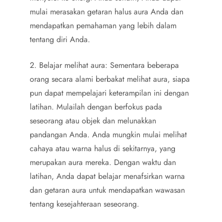
mulai merasakan getaran halus aura Anda dan
mendapatkan pemahaman yang lebih dalam
tentang diri Anda.
2. Belajar melihat aura: Sementara beberapa
orang secara alami berbakat melihat aura, siapa
pun dapat mempelajari keterampilan ini dengan
latihan. Mulailah dengan berfokus pada
seseorang atau objek dan melunakkan
pandangan Anda. Anda mungkin mulai melihat
cahaya atau warna halus di sekitarnya, yang
merupakan aura mereka. Dengan waktu dan
latihan, Anda dapat belajar menafsirkan warna
dan getaran aura untuk mendapatkan wawasan
tentang kesejahteraan seseorang.