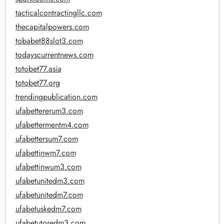
tacticalcontractingllc.com
thecapitalpowers.com
tobabet88slot3.com
todayscurrentnews.com
totobet77.asia
totobet77.org
trendingpublication.com
ufabettererum3.com
ufabettermentm4.com
ufabettersum7.com
ufabettinwm7.com
ufabettinwum3.com
ufabetunitedm3.com
ufabetunitedm7.com
ufabetuskedm7.com
ufabetutoredm3.com