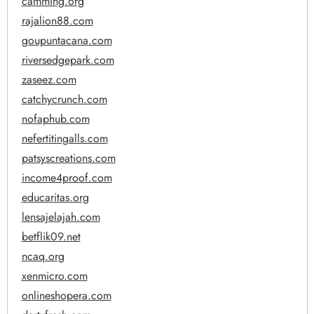
camming.org
rajalion88.com
goupuntacana.com
riversedgepark.com
zaseez.com
catchycrunch.com
nofaphub.com
nefertitingalls.com
patsyscreations.com
income4proof.com
educaritas.org
lensajelajah.com
betflik09.net
ncaq.org
xenmicro.com
onlineshopera.com