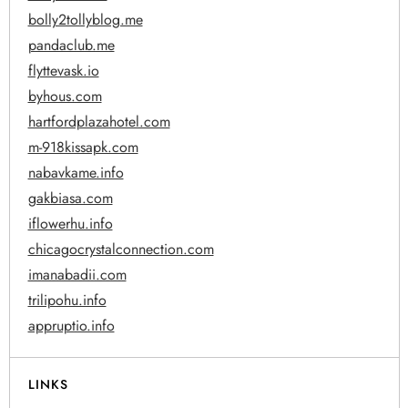
bolly2tollyblog.me
pandaclub.me
flyttevask.io
byhous.com
hartfordplazahotel.com
m-918kissapk.com
nabavkame.info
gakbiasa.com
iflowerhu.info
chicagocrystalconnection.com
imanabadii.com
trilipohu.info
appruptio.info
LINKS