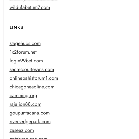
wildufabetum7.com
LINKS
stagehubs.com
1x2forum.net
login99bet.com
secretcourtesans.com
onlinebahisforum1.com
chicagoheadline.com
camming.org
rajalion88.com
goupuntacana.com
riversedgepark.com
zaseez.com
catchycrunch.com