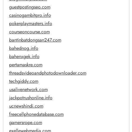
guestpostingseo.com
casinogambitpro.info
pokerplaymasters.info
courseoncourse.com
bantinbatdongsan247.com
bahednog.info
bahenxgek.info
pertamaskre.com
threadsvideoandphotodownloader.com
techgiddy.com
usalivenetwork.com
jackpotrushonline.info
ucnewshindi.com
freecellphonedatabase.com
gamersrope.com
exellewebmedia.com