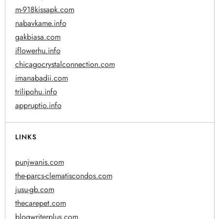
m-918kissapk.com
nabavkame.info
gakbiasa.com
iflowerhu.info
chicagocrystalconnection.com
imanabadii.com
trilipohu.info
appruptio.info
LINKS
punjwanis.com
the-parcs-clematiscondos.com
jusu-gb.com
thecarepet.com
blogwriterplus.com