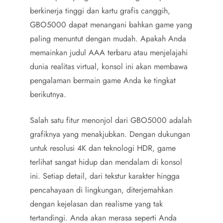
berkinerja tinggi dan kartu grafis canggih,
GBO5000 dapat menangani bahkan game yang
paling menuntut dengan mudah. Apakah Anda
memainkan judul AAA terbaru atau menjelajahi
dunia realitas virtual, konsol ini akan membawa
pengalaman bermain game Anda ke tingkat
berikutnya.
Salah satu fitur menonjol dari GBO5000 adalah
grafiknya yang menakjubkan. Dengan dukungan
untuk resolusi 4K dan teknologi HDR, game
terlihat sangat hidup dan mendalam di konsol
ini. Setiap detail, dari tekstur karakter hingga
pencahayaan di lingkungan, diterjemahkan
dengan kejelasan dan realisme yang tak
tertandingi. Anda akan merasa seperti Anda