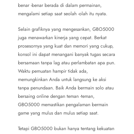
benar -benar berada di dalam permainan,
mengalami setiap saat seolah -olah itu nyata.
Selain grafiknya yang mengesankan, GBO5000
juga menawarkan kinerja yang cepat. Berkat
prosesornya yang kuat dan memori yang cukup,
konsol ini dapat menangani banyak tugas secara
bersamaan tanpa lag atau perlambatan apa pun.
Waktu pemuatan hampir tidak ada,
memungkinkan Anda untuk langsung ke aksi
tanpa penundaan. Baik Anda bermain solo atau
bersaing online dengan teman -teman,
GBO5000 memastikan pengalaman bermain
game yang mulus dan mulus setiap saat.
Tetapi GBO5000 bukan hanya tentang kekuatan