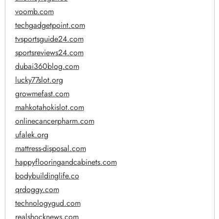
voomb.com
techgadgetpoint.com
tvsportsguide24.com
sportsreviews24.com
dubai360blog.com
lucky77slot.org
growmefast.com
mahkotahokislot.com
onlinecancerpharm.com
ufalek.org
mattress-disposal.com
happyflooringandcabinets.com
bodybuildinglife.co
qrdoggy.com
technologygud.com
realshocknews.com