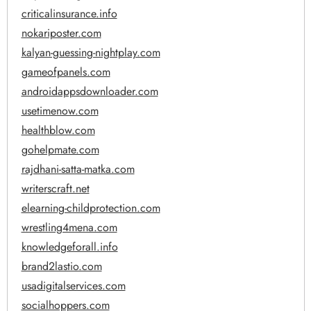
criticalinsurance.info
nokariposter.com
kalyan-guessing-nightplay.com
gameofpanels.com
androidappsdownloader.com
usetimenow.com
healthblow.com
gohelpmate.com
rajdhani-satta-matka.com
writerscraft.net
elearning-childprotection.com
wrestling4mena.com
knowledgeforall.info
brand2lastio.com
usadigitalservices.com
socialhoppers.com