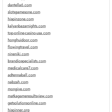
dantella6.com
slotsgamesone.com
hispinzone.com
kalyanbazarnights.com
top-online-casino-usa.com
honghuidoor.com
flowingtravel.com
nineniki.com
brandiospecialists.com
medicalcare7.com
adtennaball.com
nabzah.com
mongive.com
matkagameresultsview.com
getsolutionsonline.com
hispinner.org