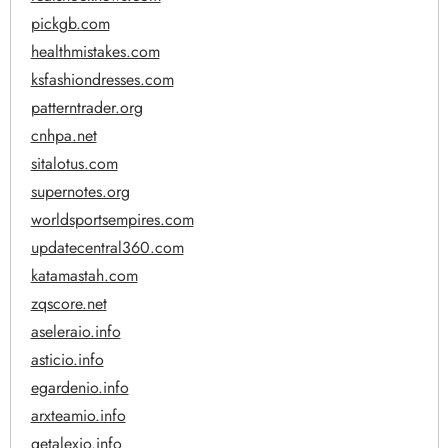
pickgb.com
healthmistakes.com
ksfashiondresses.com
patterntrader.org
cnhpa.net
sitalotus.com
supernotes.org
worldsportsempires.com
updatecentral360.com
katamastah.com
zqscore.net
aseleraio.info
asticio.info
egardenio.info
arxteamio.info
getalexio.info