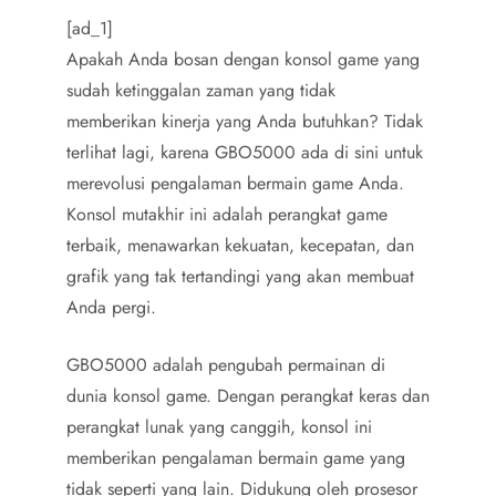
[ad_1]
Apakah Anda bosan dengan konsol game yang
sudah ketinggalan zaman yang tidak
memberikan kinerja yang Anda butuhkan? Tidak
terlihat lagi, karena GBO5000 ada di sini untuk
merevolusi pengalaman bermain game Anda.
Konsol mutakhir ini adalah perangkat game
terbaik, menawarkan kekuatan, kecepatan, dan
grafik yang tak tertandingi yang akan membuat
Anda pergi.
GBO5000 adalah pengubah permainan di
dunia konsol game. Dengan perangkat keras dan
perangkat lunak yang canggih, konsol ini
memberikan pengalaman bermain game yang
tidak seperti yang lain. Didukung oleh prosesor