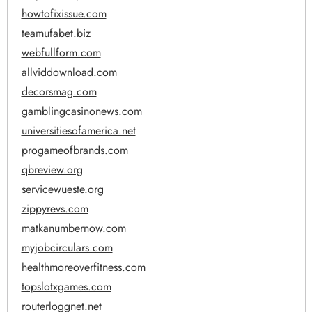
howtofixissue.com
teamufabet.biz
webfullform.com
allviddownload.com
decorsmag.com
gamblingcasinonews.com
universitiesofamerica.net
progameofbrands.com
qbreview.org
servicewueste.org
zippyrevs.com
matkanumbernow.com
myjobcirculars.com
healthmoreoverfitness.com
topslotxgames.com
routerloggnet.net