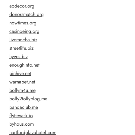
aodecor.org
donorsmatch.org
nowtimes.org
casinoeing.org
livemocha.biz
streetlife.biz
hyves.biz
enoughinfo.net
pinhive.net
warnabet.net
bollym4u.me
bolly2tollyblog.me
pandaclub.me
flyttevask.io
byhous.com
hartfordplazahotel.com