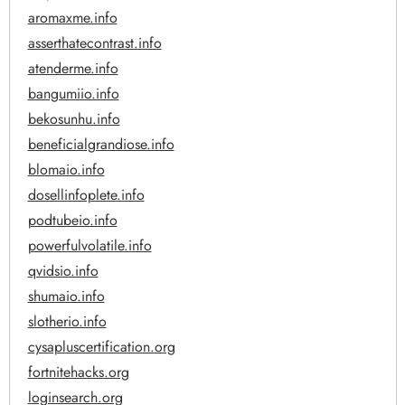
aromaxme.info
asserthatecontrast.info
atenderme.info
bangumiio.info
bekosunhu.info
beneficialgrandiose.info
blomaio.info
dosellinfoplete.info
podtubeio.info
powerfulvolatile.info
qvidsio.info
shumaio.info
slotherio.info
cysapluscertification.org
fortnitehacks.org
loginsearch.org