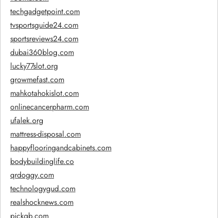
techgadgetpoint.com
tvsportsguide24.com
sportsreviews24.com
dubai360blog.com
lucky77slot.org
growmefast.com
mahkotahokislot.com
onlinecancerpharm.com
ufalek.org
mattress-disposal.com
happyflooringandcabinets.com
bodybuildinglife.co
qrdoggy.com
technologygud.com
realshocknews.com
pickgb.com