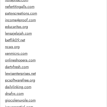
nefertitingalls.com
patsyscreations.com
income4proof.com
educaritas.org
lensajelajah.com
betflik09.net
ncaq.org
xenmicro.com
onlineshopera.com
dartyfresh.com
lewisenterprises.net
pcsoftwarefree.org
dailylinking.com
dnafyx.com
giocolenuvole.com
iyouessential.com