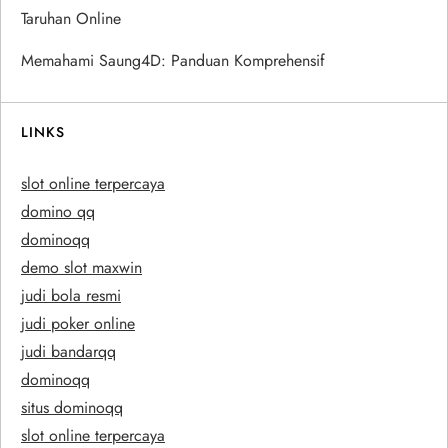
Taruhan Online
o
Memahami Saung4D: Panduan Komprehensif
n
LINKS
slot online terpercaya
domino qq
dominoqq
demo slot maxwin
judi bola resmi
judi poker online
judi bandarqq
dominoqq
situs dominoqq
slot online terpercaya