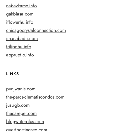
nabavkame.info
gakbiasa.com
iflowerhu.info
chicagocrystalconnection.com
imanabadii.com
trilipohu.info
appruptio.info
LINKS
punjwanis.com
the-parcs-clematiscondos.com
jusu-gb.com
thecarepet.com
blogwriterplus.com
guestpostingseo.com