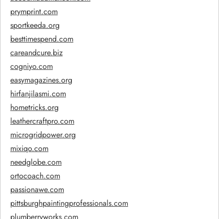
prymprint.com
sportkeeda.org
besttimespend.com
careandcure.biz
cogniyo.com
easymagazines.org
hirfanjilasmi.com
hometricks.org
leathercraftpro.com
microgridpower.org
mixiqo.com
needglobe.com
ortocoach.com
passionawe.com
pittsburghpaintingprofessionals.com
plumberryworks.com