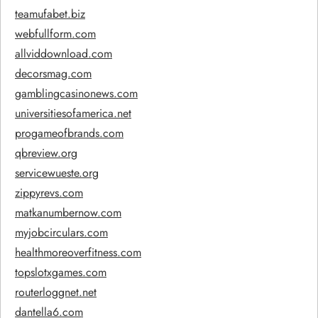
teamufabet.biz
webfullform.com
allviddownload.com
decorsmag.com
gamblingcasinonews.com
universitiesofamerica.net
progameofbrands.com
qbreview.org
servicewueste.org
zippyrevs.com
matkanumbernow.com
myjobcirculars.com
healthmoreoverfitness.com
topslotxgames.com
routerloggnet.net
dantella6.com