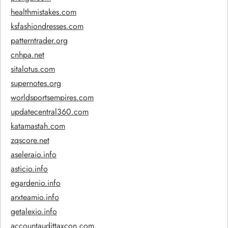
healthmistakes.com
ksfashiondresses.com
patterntrader.org
cnhpa.net
sitalotus.com
supernotes.org
worldsportsempires.com
updatecentral360.com
katamastah.com
zqscore.net
aseleraio.info
asticio.info
egardenio.info
arxteamio.info
getalexio.info
accountaudittaxcon.com