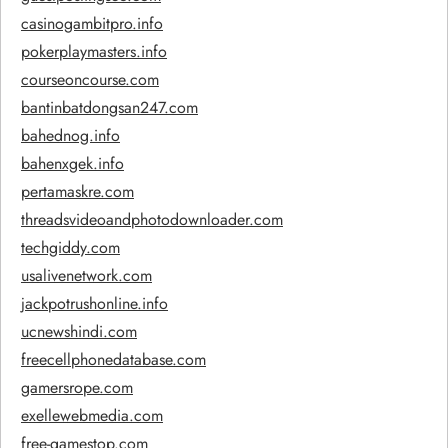
casinogambitpro.info
pokerplaymasters.info
courseoncourse.com
bantinbatdongsan247.com
bahednog.info
bahenxgek.info
pertamaskre.com
threadsvideoandphotodownloader.com
techgiddy.com
usalivenetwork.com
jackpotrushonline.info
ucnewshindi.com
freecellphonedatabase.com
gamersrope.com
exellewebmedia.com
free-gamestop.com