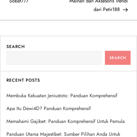
Sobat777
Mainan dan Aksesoris Trendi
s
dari Petir188
t
n
a
SEARCH
SEARCH
v
i
RECENT POSTS
g
Membuka Kekuatan Jeniustoto: Panduan Komprehensif
a
Apa Itu Dewi4D? Panduan Komprehensif
t
Memahami Gajibet: Panduan Komprehensif Untuk Pemula
i
Panduan Utama Majestibet: Sumber Pilihan Anda Untuk