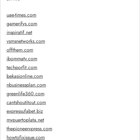
uae-times.com
gamerifys.com
inspiratif.net
vsmsnetworks.com
offthem.com
ibommatv.com
techporfit.com
bekasionline.com
nbusinessplan.com
greenlife360.com
cantshoutitout.com
expressufabet.biz
mypuertoplata.net
thepioneerxpress.com
howtofixissue.com