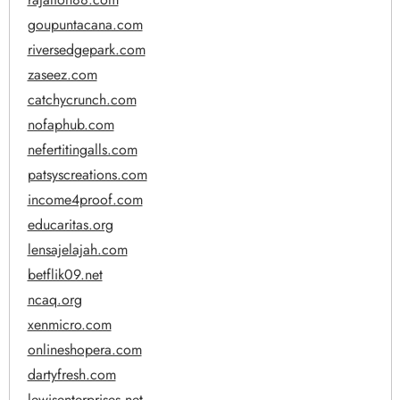
goupuntacana.com
riversedgepark.com
zaseez.com
catchycrunch.com
nofaphub.com
nefertitingalls.com
patsyscreations.com
income4proof.com
educaritas.org
lensajelajah.com
betflik09.net
ncaq.org
xenmicro.com
onlineshopera.com
dartyfresh.com
lewisenterprises.net