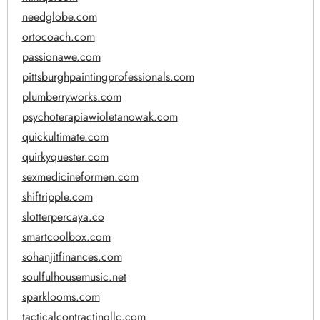
needglobe.com
ortocoach.com
passionawe.com
pittsburghpaintingprofessionals.com
plumberryworks.com
psychoterapiawioletanowak.com
quickultimate.com
quirkyquester.com
sexmedicineformen.com
shiftripple.com
slotterpercaya.co
smartcoolbox.com
sohanjitfinances.com
soulfulhousemusic.net
sparklooms.com
tacticalcontractingllc.com