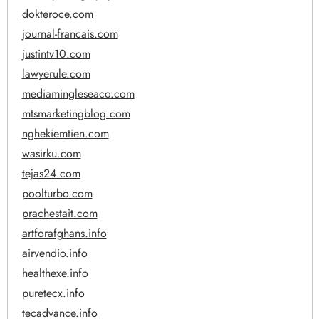
dokteroce.com
journal-francais.com
justintv10.com
lawyerule.com
mediamingleseaco.com
mtsmarketingblog.com
nghekiemtien.com
wasirku.com
tejas24.com
poolturbo.com
prachestait.com
artforafghans.info
airvendio.info
healthexe.info
puretecx.info
tecadvance.info