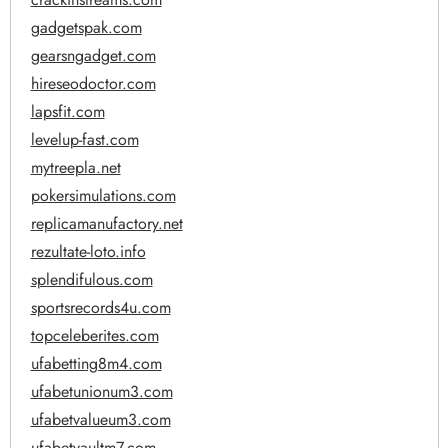
gadgetspak.com
gearsngadget.com
hireseodoctor.com
lapsfit.com
levelup-fast.com
mytreepla.net
pokersimulations.com
replicamanufactory.net
rezultate-loto.info
splendifulous.com
sportsrecords4u.com
topceleberites.com
ufabetting8m4.com
ufabetunionum3.com
ufabetvalueum3.com
ufabetvaultm7.com