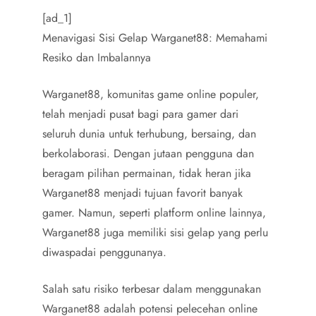
[ad_1]
Menavigasi Sisi Gelap Warganet88: Memahami
Resiko dan Imbalannya
Warganet88, komunitas game online populer,
telah menjadi pusat bagi para gamer dari
seluruh dunia untuk terhubung, bersaing, dan
berkolaborasi. Dengan jutaan pengguna dan
beragam pilihan permainan, tidak heran jika
Warganet88 menjadi tujuan favorit banyak
gamer. Namun, seperti platform online lainnya,
Warganet88 juga memiliki sisi gelap yang perlu
diwaspadai penggunanya.
Salah satu risiko terbesar dalam menggunakan
Warganet88 adalah potensi pelecehan online