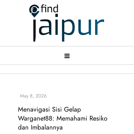
Skip
to
content
Slot Demo Gratis Pragmatic Play
Nikmati demo gratis X500 dari Pragmatic Play malam ini
X500, Slot Gacor Malam Ini Tanpa
tanpa risiko rugi. Slot gacor ini memberikan peluang menang
besar tanpa deposit.
Rugi
Menavigasi Sisi Gelap
Warganet88: Memahami Resiko
dan Imbalannya