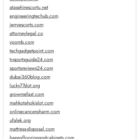
atasehirescortu.net
engineeringtechub.com
jerryescorts.com
attorneylegal.co
voomb.com
techgadgetpoint.com
tvsportsguide24.com
sportsreviews24.com
dubai360blog.com
lucky77slot.org
growmefast.com
mahkotahokislot.com
onlinecancerpharm.com
ufalek.org
mattress-disposal.com
happyflooringandcabinets.com