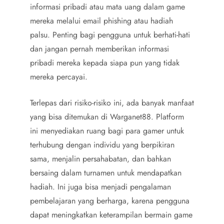
informasi pribadi atau mata uang dalam game
mereka melalui email phishing atau hadiah
palsu. Penting bagi pengguna untuk berhati-hati
dan jangan pernah memberikan informasi
pribadi mereka kepada siapa pun yang tidak
mereka percayai.
Terlepas dari risiko-risiko ini, ada banyak manfaat
yang bisa ditemukan di Warganet88. Platform
ini menyediakan ruang bagi para gamer untuk
terhubung dengan individu yang berpikiran
sama, menjalin persahabatan, dan bahkan
bersaing dalam turnamen untuk mendapatkan
hadiah. Ini juga bisa menjadi pengalaman
pembelajaran yang berharga, karena pengguna
dapat meningkatkan keterampilan bermain game