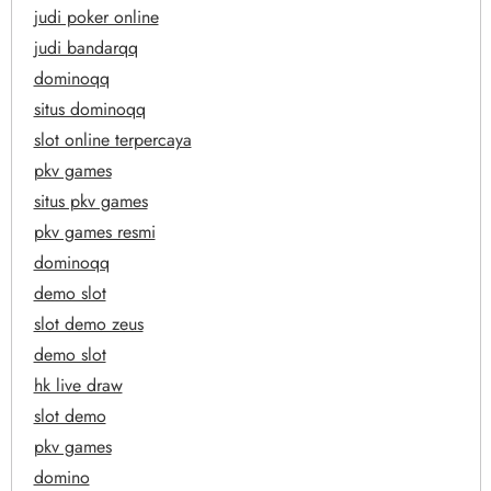
judi poker online
judi bandarqq
dominoqq
situs dominoqq
slot online terpercaya
pkv games
situs pkv games
pkv games resmi
dominoqq
demo slot
slot demo zeus
demo slot
hk live draw
slot demo
pkv games
domino