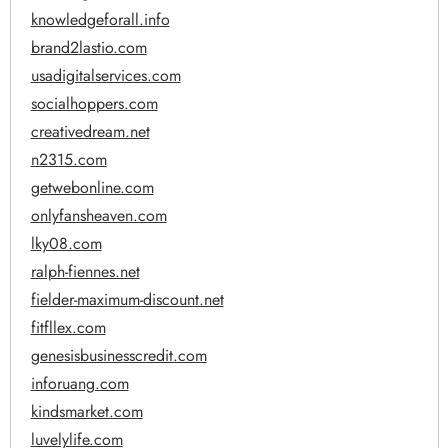
knowledgeforall.info
brand2lastio.com
usadigitalservices.com
socialhoppers.com
creativedream.net
n2315.com
getwebonline.com
onlyfansheaven.com
lky08.com
ralph-fiennes.net
fielder-maximum-discount.net
fitfllex.com
genesisbusinesscredit.com
inforuang.com
kindsmarket.com
luvelylife.com