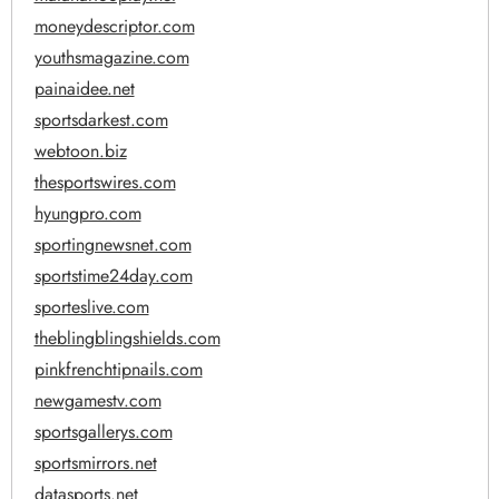
moneydescriptor.com
youthsmagazine.com
painaidee.net
sportsdarkest.com
webtoon.biz
thesportswires.com
hyungpro.com
sportingnewsnet.com
sportstime24day.com
sporteslive.com
theblingblingshields.com
pinkfrenchtipnails.com
newgamestv.com
sportsgallerys.com
sportsmirrors.net
datasports.net