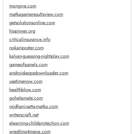
mongive.com
matkagameresultsview.com
getsolutionsonline.com
hispinner.org
criticalinsurance.info
nokariposter.com
kalyan-guessing-nightplay.com
gameofpanels.com
androidappsdownloader.com
usetimenow.com
healthblow.com
gohelpmate.com
rajdhani-satta-matka.com
writerscraft.net
elearning-childprotection.com
wrestling4mena.com