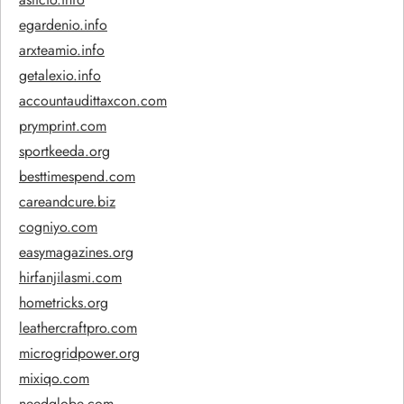
egardenio.info
arxteamio.info
getalexio.info
accountaudittaxcon.com
prymprint.com
sportkeeda.org
besttimespend.com
careandcure.biz
cogniyo.com
easymagazines.org
hirfanjilasmi.com
hometricks.org
leathercraftpro.com
microgridpower.org
mixiqo.com
needglobe.com