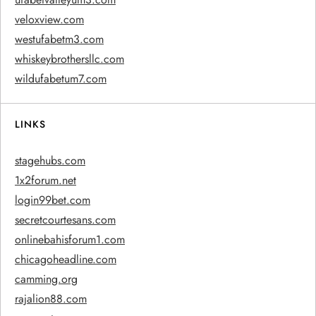
veloxview.com
westufabetm3.com
whiskeybrothersllc.com
wildufabetum7.com
LINKS
stagehubs.com
1x2forum.net
login99bet.com
secretcourtesans.com
onlinebahisforum1.com
chicagoheadline.com
camming.org
rajalion88.com