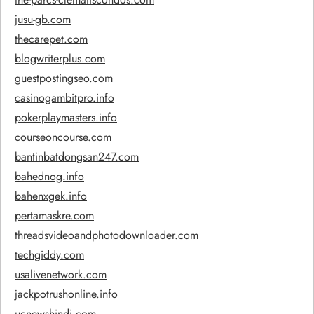
jusu-gb.com
thecarepet.com
blogwriterplus.com
guestpostingseo.com
casinogambitpro.info
pokerplaymasters.info
courseoncourse.com
bantinbatdongsan247.com
bahednog.info
bahenxgek.info
pertamaskre.com
threadsvideoandphotodownloader.com
techgiddy.com
usalivenetwork.com
jackpotrushonline.info
ucnewshindi.com