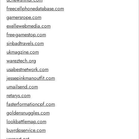
freecellphonedatabase.com
gamersrope.com
exellewebmedia.com
free-gamestop.com
sinbadtravels.com
ukmagzine.com
wareztech.org
usabestnetwork.com
jessepinkmanoutfit.com
umailsend.com
retarys.com
fasterformationcpf.com
goldensnuggles.com
lookbattlemap.com
buyrdpservice.com
yesport.net