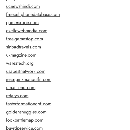
ucnewshindi.com
freecellphonedatabase.com
gamersrope.com
exellewebmedia.com
free-gamestop.com
sinbadtravels.com
ukmagzine.com
wareztech.org
usabestnetwork.com
jessepinkmanoutfit.com
umailsend.com
retarys.com
fasterformationcpf.com
goldensnuggles.com
lookbattlemap.com
buyrdpservice.com