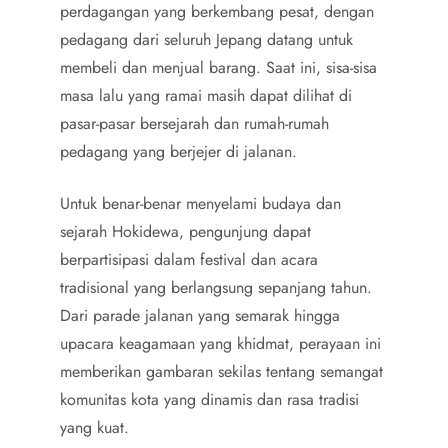
perdagangan yang berkembang pesat, dengan
pedagang dari seluruh Jepang datang untuk
membeli dan menjual barang. Saat ini, sisa-sisa
masa lalu yang ramai masih dapat dilihat di
pasar-pasar bersejarah dan rumah-rumah
pedagang yang berjejer di jalanan.
Untuk benar-benar menyelami budaya dan
sejarah Hokidewa, pengunjung dapat
berpartisipasi dalam festival dan acara
tradisional yang berlangsung sepanjang tahun.
Dari parade jalanan yang semarak hingga
upacara keagamaan yang khidmat, perayaan ini
memberikan gambaran sekilas tentang semangat
komunitas kota yang dinamis dan rasa tradisi
yang kuat.