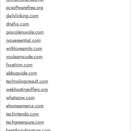
pcsoftwarefree.org
dailylinking.com
dnafyx.com
giocolenuvole.com
iyouessential.com
withloveamity.com
youlearncode.com
fxyatirim.com
abbuguide.com
technologyresult.com
webhostingoffers.org
whatszow.com
ehomeamerca.com
techintendo.com
techgreenpure.com
bestdropshipstore.com