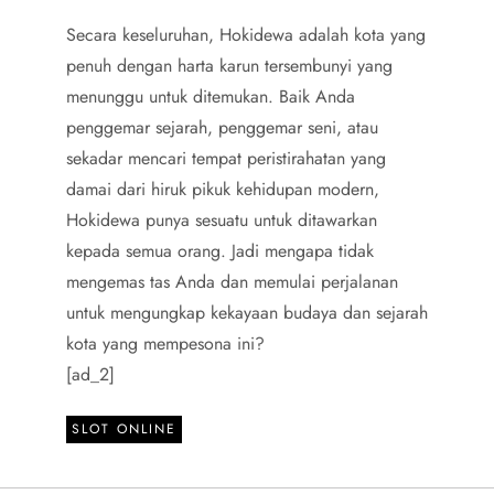
Secara keseluruhan, Hokidewa adalah kota yang
penuh dengan harta karun tersembunyi yang
menunggu untuk ditemukan. Baik Anda
penggemar sejarah, penggemar seni, atau
sekadar mencari tempat peristirahatan yang
damai dari hiruk pikuk kehidupan modern,
Hokidewa punya sesuatu untuk ditawarkan
kepada semua orang. Jadi mengapa tidak
mengemas tas Anda dan memulai perjalanan
untuk mengungkap kekayaan budaya dan sejarah
kota yang mempesona ini?
[ad_2]
SLOT ONLINE