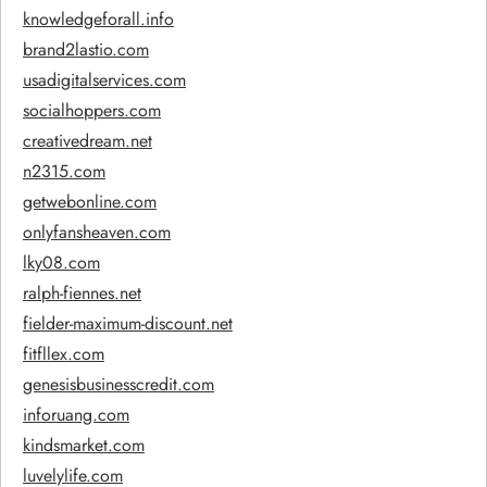
knowledgeforall.info
brand2lastio.com
usadigitalservices.com
socialhoppers.com
creativedream.net
n2315.com
getwebonline.com
onlyfansheaven.com
lky08.com
ralph-fiennes.net
fielder-maximum-discount.net
fitfllex.com
genesisbusinesscredit.com
inforuang.com
kindsmarket.com
luvelylife.com