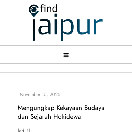
Skip
to
content
Slot Demo Gratis Pragmatic Play
Nikmati demo gratis X500 dari Pragmatic Play malam ini
X500, Slot Gacor Malam Ini Tanpa
tanpa risiko rugi. Slot gacor ini memberikan peluang menang
besar tanpa deposit.
Rugi
Mengungkap Kekayaan Budaya
dan Sejarah Hokidewa
[ad_1]