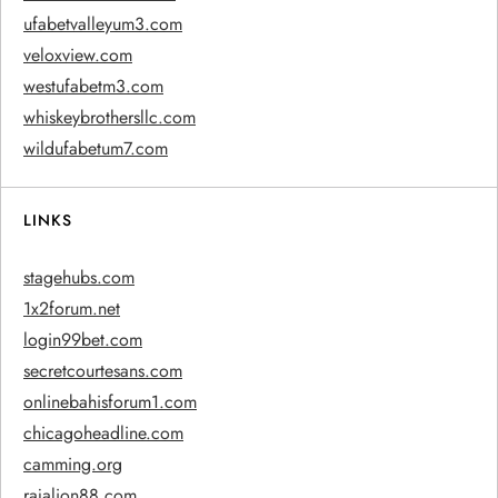
ufabetvalleyum3.com
veloxview.com
westufabetm3.com
whiskeybrothersllc.com
wildufabetum7.com
LINKS
stagehubs.com
1x2forum.net
login99bet.com
secretcourtesans.com
onlinebahisforum1.com
chicagoheadline.com
camming.org
rajalion88.com