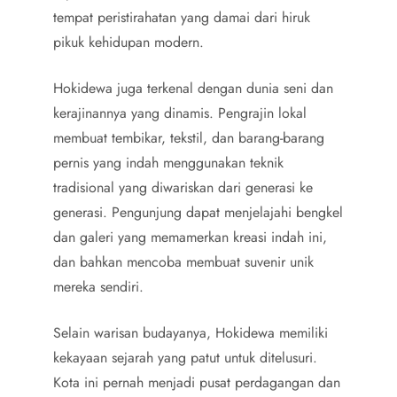
tempat peristirahatan yang damai dari hiruk
pikuk kehidupan modern.
Hokidewa juga terkenal dengan dunia seni dan
kerajinannya yang dinamis. Pengrajin lokal
membuat tembikar, tekstil, dan barang-barang
pernis yang indah menggunakan teknik
tradisional yang diwariskan dari generasi ke
generasi. Pengunjung dapat menjelajahi bengkel
dan galeri yang memamerkan kreasi indah ini,
dan bahkan mencoba membuat suvenir unik
mereka sendiri.
Selain warisan budayanya, Hokidewa memiliki
kekayaan sejarah yang patut untuk ditelusuri.
Kota ini pernah menjadi pusat perdagangan dan