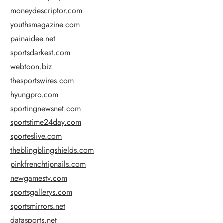
moneydescriptor.com
youthsmagazine.com
painaidee.net
sportsdarkest.com
webtoon.biz
thesportswires.com
hyungpro.com
sportingnewsnet.com
sportstime24day.com
sporteslive.com
theblingblingshields.com
pinkfrenchtipnails.com
newgamestv.com
sportsgallerys.com
sportsmirrors.net
datasports.net