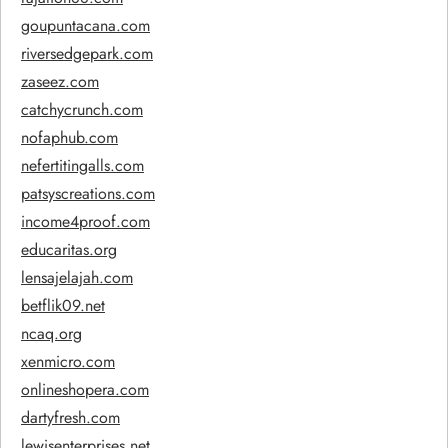
goupuntacana.com
riversedgepark.com
zaseez.com
catchycrunch.com
nofaphub.com
nefertitingalls.com
patsyscreations.com
income4proof.com
educaritas.org
lensajelajah.com
betflik09.net
ncaq.org
xenmicro.com
onlineshopera.com
dartyfresh.com
lewisenterprises.net