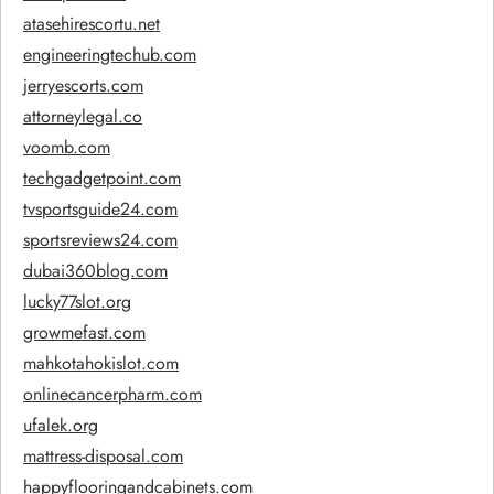
atasehirescortu.net
engineeringtechub.com
jerryescorts.com
attorneylegal.co
voomb.com
techgadgetpoint.com
tvsportsguide24.com
sportsreviews24.com
dubai360blog.com
lucky77slot.org
growmefast.com
mahkotahokislot.com
onlinecancerpharm.com
ufalek.org
mattress-disposal.com
happyflooringandcabinets.com