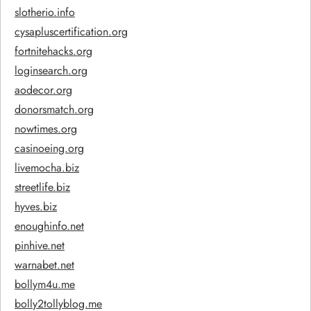
slotherio.info
cysapluscertification.org
fortnitehacks.org
loginsearch.org
aodecor.org
donorsmatch.org
nowtimes.org
casinoeing.org
livemocha.biz
streetlife.biz
hyves.biz
enoughinfo.net
pinhive.net
warnabet.net
bollym4u.me
bolly2tollyblog.me