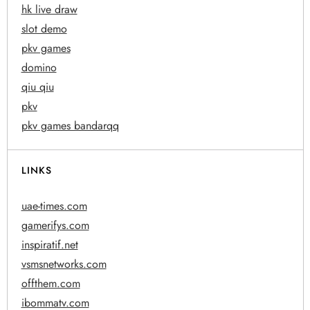
hk live draw
slot demo
pkv games
domino
qiu qiu
pkv
pkv games bandarqq
LINKS
uae-times.com
gamerifys.com
inspiratif.net
vsmsnetworks.com
offthem.com
ibommatv.com