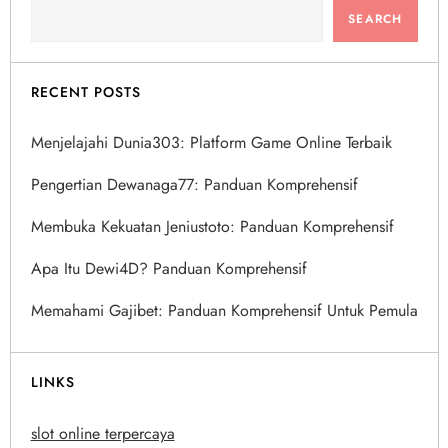
a
SEARCH
v
RECENT POSTS
i
Menjelajahi Dunia303: Platform Game Online Terbaik
g
Pengertian Dewanaga77: Panduan Komprehensif
a
Membuka Kekuatan Jeniustoto: Panduan Komprehensif
t
Apa Itu Dewi4D? Panduan Komprehensif
i
Memahami Gajibet: Panduan Komprehensif Untuk Pemula
o
n
LINKS
slot online terpercaya