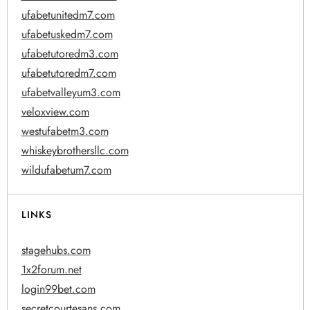
ufabetunitedm7.com
ufabetuskedm7.com
ufabetutoredm3.com
ufabetutoredm7.com
ufabetvalleyum3.com
veloxview.com
westufabetm3.com
whiskeybrothersllc.com
wildufabetum7.com
LINKS
stagehubs.com
1x2forum.net
login99bet.com
secretcourtesans.com