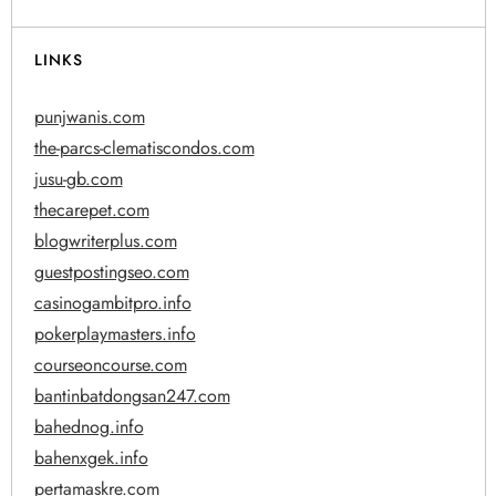
LINKS
punjwanis.com
the-parcs-clematiscondos.com
jusu-gb.com
thecarepet.com
blogwriterplus.com
guestpostingseo.com
casinogambitpro.info
pokerplaymasters.info
courseoncourse.com
bantinbatdongsan247.com
bahednog.info
bahenxgek.info
pertamaskre.com