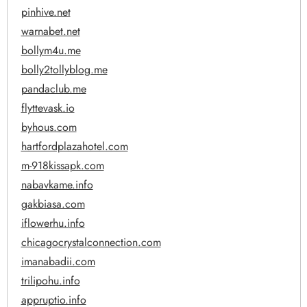
pinhive.net
warnabet.net
bollym4u.me
bolly2tollyblog.me
pandaclub.me
flyttevask.io
byhous.com
hartfordplazahotel.com
m-918kissapk.com
nabavkame.info
gakbiasa.com
iflowerhu.info
chicagocrystalconnection.com
imanabadii.com
trilipohu.info
appruptio.info