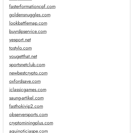
fasterformationcpf.com
goldensnuggles.com
lookbattlemap.com
buyrdpservice.com
yesport.net
tostylo.com
yougetthat.net
sportsnetclub.com
newbestcrypto.com
oxfordsave.com
iclassicgames.com
saung-artikel.com
fasthokivip2.com
observersports.com
cryptominingplus.com
aquinoticiaspe.com