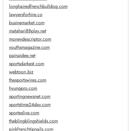
longhairedfrenchbulldog.com
lawyersforhire.co
businemarket.com
matahari88play.net
moneydescriptor.com
youthsmagazine.com
painaidee.net
sportsdarkest.com
webtoon.biz
thesportswires.com
hyungpro.com
sportingnewsnet.com
sportstime24day.com
sporteslive.com
theblingblingshields.com
pinkfrenchtipnails.com