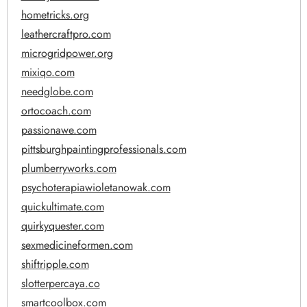
hometricks.org
leathercraftpro.com
microgridpower.org
mixiqo.com
needglobe.com
ortocoach.com
passionawe.com
pittsburghpaintingprofessionals.com
plumberryworks.com
psychoterapiawioletanowak.com
quickultimate.com
quirkyquester.com
sexmedicineformen.com
shiftripple.com
slotterpercaya.co
smartcoolbox.com