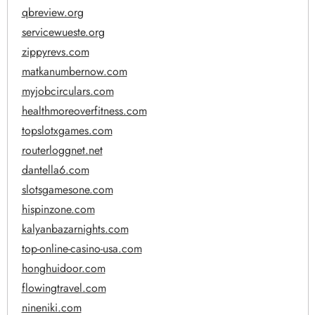
qbreview.org
servicewueste.org
zippyrevs.com
matkanumbernow.com
myjobcirculars.com
healthmoreoverfitness.com
topslotxgames.com
routerloggnet.net
dantella6.com
slotsgamesone.com
hispinzone.com
kalyanbazarnights.com
top-online-casino-usa.com
honghuidoor.com
flowingtravel.com
nineniki.com