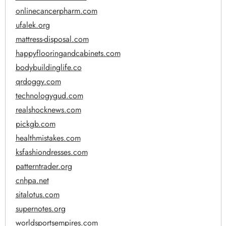
onlinecancerpharm.com
ufalek.org
mattress-disposal.com
happyflooringandcabinets.com
bodybuildinglife.co
qrdoggy.com
technologygud.com
realshocknews.com
pickgb.com
healthmistakes.com
ksfashiondresses.com
patterntrader.org
cnhpa.net
sitalotus.com
supernotes.org
worldsportsempires.com