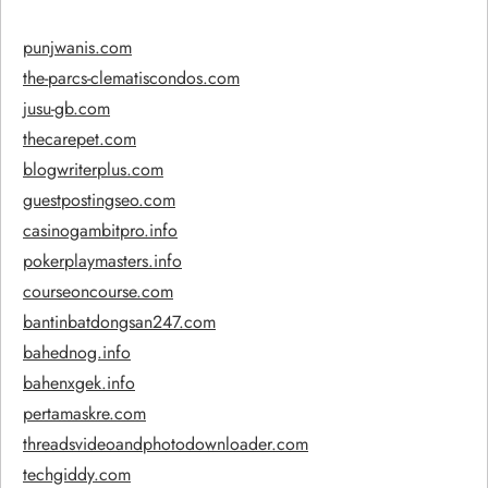
punjwanis.com
the-parcs-clematiscondos.com
jusu-gb.com
thecarepet.com
blogwriterplus.com
guestpostingseo.com
casinogambitpro.info
pokerplaymasters.info
courseoncourse.com
bantinbatdongsan247.com
bahednog.info
bahenxgek.info
pertamaskre.com
threadsvideoandphotodownloader.com
techgiddy.com