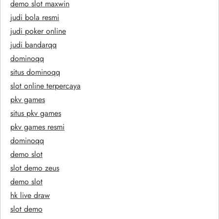
demo slot maxwin
judi bola resmi
judi poker online
judi bandarqq
dominoqq
situs dominoqq
slot online terpercaya
pkv games
situs pkv games
pkv games resmi
dominoqq
demo slot
slot demo zeus
demo slot
hk live draw
slot demo