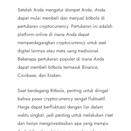
Setelah Anda mengatur dompet Anda, Anda
dapat mulai membeli dan menjual bitbola di
pertukaran cryptocurrency. Pertukaran ini adalah
platform online di mana Anda dapat
memperdagangkan cryptocurrency untuk aset
digital lainnya atau mata uang tradisional.
Beberapa pertukaran populer di mana Anda
dapat membeli bitbola termasuk Binance,
Coinbase, dan Kraken.
Saat berdagang Bitbola, penting untuk diingat
bahwa pasar cryptocurrency sangat fluktuatif.
Harga dapat berfluktuasi dengan liar dalam
waktu singkat, jadi penting untuk melakukan riset
dan hanya menginvestasikan apa yang mampu