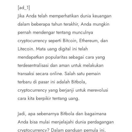
[ad_1]
Jika Anda telah memperhatikan dunia keuangan
dalam beberapa tahun terakhir, Anda mungkin
pernah mendengar tentang munculnya
cryptocurrency seperti Bitcoin, Ethereum, dan
Litecoin. Mata uang digital ini telah
mendapatkan popularitas sebagai cara yang
terdesentralisasi dan aman untuk melakukan
transaksi secara online. Salah satu pemain
terbaru di pasar ini adalah Bitbola,
cryptocurrency yang berjanji untuk merevolusi
cara kita berpikir tentang uang.
Jadi, apa sebenarnya Bitbola dan bagaimana
Anda bisa mulai menjelajahi dunia perdagangan
cryptocurrency? Dalam panduan pemula ini,