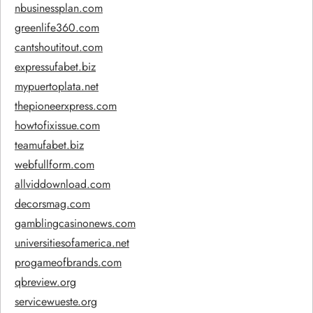
nbusinessplan.com
greenlife360.com
cantshoutitout.com
expressufabet.biz
mypuertoplata.net
thepioneerxpress.com
howtofixissue.com
teamufabet.biz
webfullform.com
allviddownload.com
decorsmag.com
gamblingcasinonews.com
universitiesofamerica.net
progameofbrands.com
qbreview.org
servicewueste.org