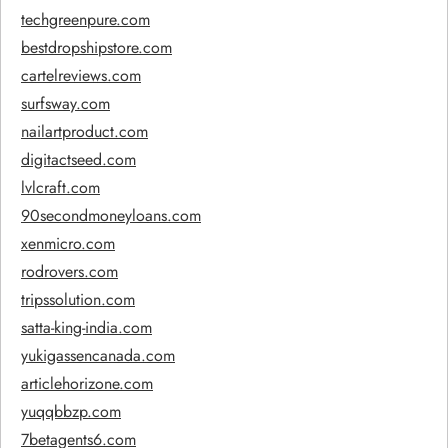
techgreenpure.com
bestdropshipstore.com
cartelreviews.com
surfsway.com
nailartproduct.com
digitactseed.com
lvlcraft.com
90secondmoneyloans.com
xenmicro.com
rodrovers.com
tripssolution.com
satta-king-india.com
yukigassencanada.com
articlehorizone.com
yuqqbbzp.com
7betagents6.com