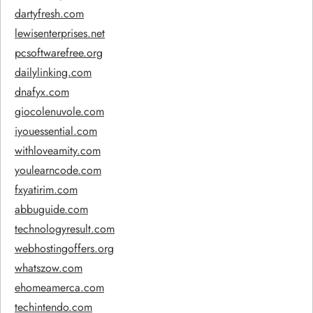
dartyfresh.com
lewisenterprises.net
pcsoftwarefree.org
dailylinking.com
dnafyx.com
giocolenuvole.com
iyouessential.com
withloveamity.com
youlearncode.com
fxyatirim.com
abbuguide.com
technologyresult.com
webhostingoffers.org
whatszow.com
ehomeamerca.com
techintendo.com