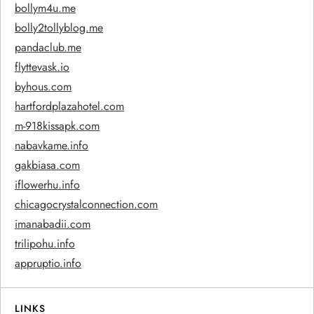
bollym4u.me
bolly2tollyblog.me
pandaclub.me
flyttevask.io
byhous.com
hartfordplazahotel.com
m-918kissapk.com
nabavkame.info
gakbiasa.com
iflowerhu.info
chicagocrystalconnection.com
imanabadii.com
trilipohu.info
appruptio.info
LINKS