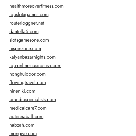
healthmoreoverfitness.com
topslotxgames.com
routerloggnet.net
dantella6.com
slotsgamesone.com
hispinzone.com
kalyanbazarnights.com
top-online-casino-usa.com
honghuidoor.com
flowingtravel.com
nineniki.com
brandiospecialists.com
medicalcare7.com
adtennaball.com
nabzah.com
mongive.com