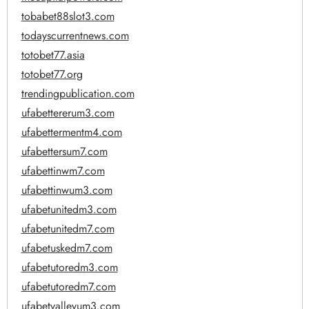
tobabet88slot3.com
todayscurrentnews.com
totobet77.asia
totobet77.org
trendingpublication.com
ufabettererum3.com
ufabettermentm4.com
ufabettersum7.com
ufabettinwm7.com
ufabettinwum3.com
ufabetunitedm3.com
ufabetunitedm7.com
ufabetuskedm7.com
ufabetutoredm3.com
ufabetutoredm7.com
ufabetvalleyum3.com