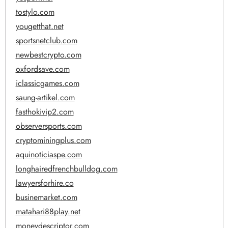
tostylo.com
yougetthat.net
sportsnetclub.com
newbestcrypto.com
oxfordsave.com
iclassicgames.com
saung-artikel.com
fasthokivip2.com
observersports.com
cryptominingplus.com
aquinoticiaspe.com
longhairedfrenchbulldog.com
lawyersforhire.co
businemarket.com
matahari88play.net
moneydescriptor.com