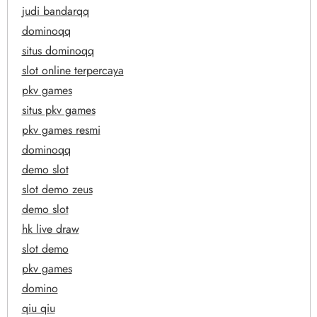
judi bandarqq
dominoqq
situs dominoqq
slot online terpercaya
pkv games
situs pkv games
pkv games resmi
dominoqq
demo slot
slot demo zeus
demo slot
hk live draw
slot demo
pkv games
domino
qiu qiu