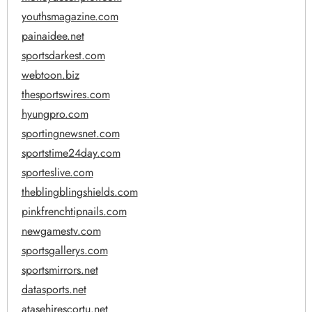
youthsmagazine.com
painaidee.net
sportsdarkest.com
webtoon.biz
thesportswires.com
hyungpro.com
sportingnewsnet.com
sportstime24day.com
sporteslive.com
theblingblingshields.com
pinkfrenchtipnails.com
newgamestv.com
sportsgallerys.com
sportsmirrors.net
datasports.net
atasehirescortu.net