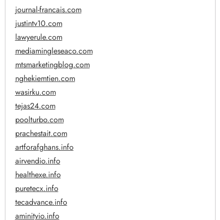
journal-francais.com
justintv10.com
lawyerule.com
mediamingleseaco.com
mtsmarketingblog.com
nghekiemtien.com
wasirku.com
tejas24.com
poolturbo.com
prachestait.com
artforafghans.info
airvendio.info
healthexe.info
puretecx.info
tecadvance.info
aminityio.info