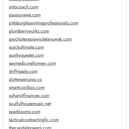
ortocoach.com
passionawe.com
pittsburghpaintingprofessionals.com
plumberryworks.com
psychoterapiawioletanowak.com
quickultimate.com
quirkyquester.com
sexmedicineformen.com
shiftripple.com
slotterpercaya.co
smartcoolbox.com
sohanjitfinances.com
soulfulhousemusic.net
sparklooms.com
tacticalcontractingllc.com
thecapitalpowers.com