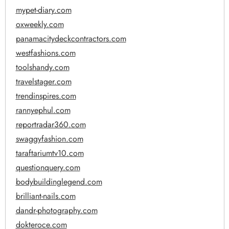
mypet-diary.com
oxweekly.com
panamacitydeckcontractors.com
westfashions.com
toolshandy.com
travelstager.com
trendinspires.com
rannyephul.com
reportradar360.com
swaggyfashion.com
taraftariumtv10.com
questionquery.com
bodybuildinglegend.com
brilliant-nails.com
dandr-photography.com
dokteroce.com