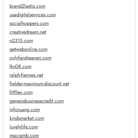
brand2lastio.com
usadigitalservices.com
socialhoppers.com
creativedream.net
n2315.com
getwebonline.com
onlyfansheaven.com
lky08.com
ralph-fiennes.net
fielder-maximum-discount.net
fitfllex.com
genesisbusinesscredit.com
inforuang.com
kindsmarket.com
luvelylife.com
macramb.com