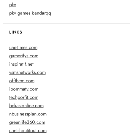
pkv
pkv games bandarqq
LINKS
uae-times.com
gamerifys.com
inspiratif.net
vsmsnetworks.com
offthem.com
ibommatv.com
techporfit.com
bekasionline.com
nbusinessplan.com
greenlife360.com
cantshoutitout.com