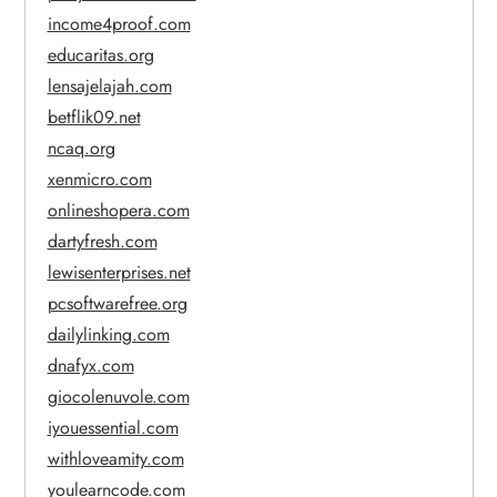
income4proof.com
educaritas.org
lensajelajah.com
betflik09.net
ncaq.org
xenmicro.com
onlineshopera.com
dartyfresh.com
lewisenterprises.net
pcsoftwarefree.org
dailylinking.com
dnafyx.com
giocolenuvole.com
iyouessential.com
withloveamity.com
youlearncode.com