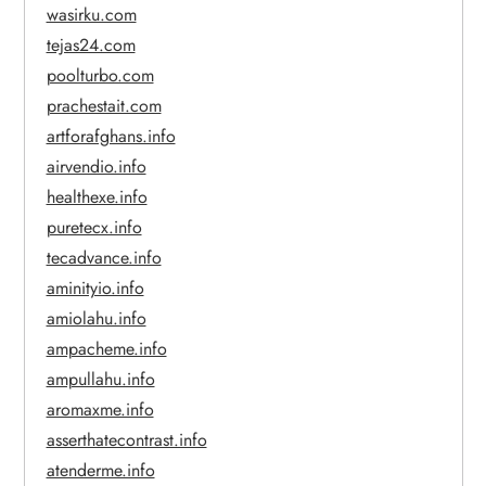
wasirku.com
tejas24.com
poolturbo.com
prachestait.com
artforafghans.info
airvendio.info
healthexe.info
puretecx.info
tecadvance.info
aminityio.info
amiolahu.info
ampacheme.info
ampullahu.info
aromaxme.info
asserthatecontrast.info
atenderme.info