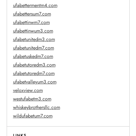
ufabettermentm4.com
ufabettersum7.com
ufabettinwm7.com
ufabettinwum3.com
ufabetunitedm3.com
ufabetunitedm7.com
ufabetuskedm7.com
ufabetutoredm3.com
ufabetutoredm7.com
ufabetvalleyum3.com
veloxview.com
westufabetm3.com
whiskeybrothersllc.com
wildufabetum7.com
LINKS