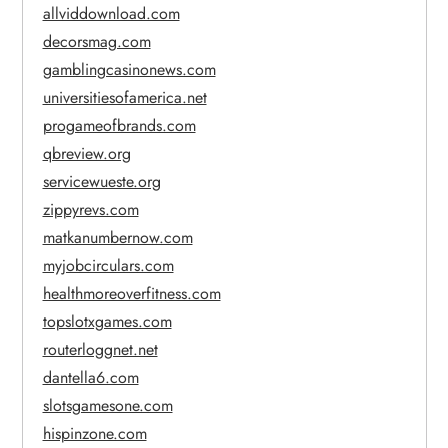
allviddownload.com
decorsmag.com
gamblingcasinonews.com
universitiesofamerica.net
progameofbrands.com
qbreview.org
servicewueste.org
zippyrevs.com
matkanumbernow.com
myjobcirculars.com
healthmoreoverfitness.com
topslotxgames.com
routerloggnet.net
dantella6.com
slotsgamesone.com
hispinzone.com