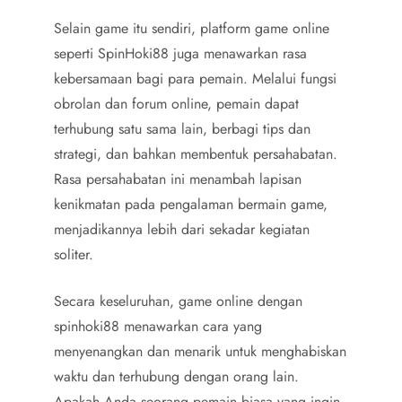
Selain game itu sendiri, platform game online
seperti SpinHoki88 juga menawarkan rasa
kebersamaan bagi para pemain. Melalui fungsi
obrolan dan forum online, pemain dapat
terhubung satu sama lain, berbagi tips dan
strategi, dan bahkan membentuk persahabatan.
Rasa persahabatan ini menambah lapisan
kenikmatan pada pengalaman bermain game,
menjadikannya lebih dari sekadar kegiatan
soliter.
Secara keseluruhan, game online dengan
spinhoki88 menawarkan cara yang
menyenangkan dan menarik untuk menghabiskan
waktu dan terhubung dengan orang lain.
Apakah Anda seorang pemain biasa yang ingin