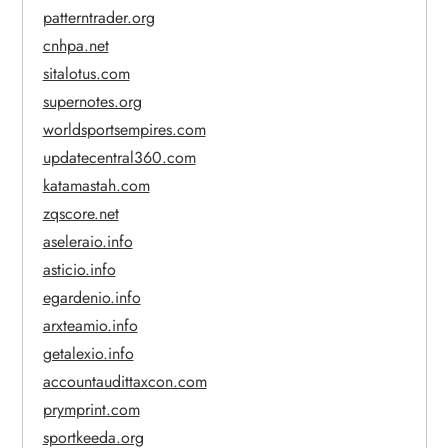
patterntrader.org
cnhpa.net
sitalotus.com
supernotes.org
worldsportsempires.com
updatecentral360.com
katamastah.com
zqscore.net
aseleraio.info
asticio.info
egardenio.info
arxteamio.info
getalexio.info
accountaudittaxcon.com
prymprint.com
sportkeeda.org