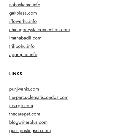
nabavkame.info
gakbiasa.com
iflowerhu.info
chicagocrystalconnection.com
imanabadii.com
trilipohu.info
appruptio.info
LINKS
punjwanis.com
the-parcs-clematiscondos.com
jusu-gb.com
thecarepet.com
blogwriterplus.com
guestpostingseo.com