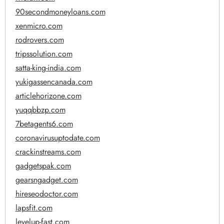
90secondmoneyloans.com
xenmicro.com
rodrovers.com
tripssolution.com
satta-king-india.com
yukigassencanada.com
articlehorizone.com
yuqqbbzp.com
7betagents6.com
coronavirusuptodate.com
crackinstreams.com
gadgetspak.com
gearsngadget.com
hireseodoctor.com
lapsfit.com
levelup-fast.com