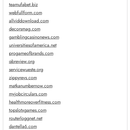
teamufabet.biz
webfullform.com
allviddownload.com
decorsmag.com
gamblingcasinonews.com
universitiesofamerica.net
progameofbrands.com
qbreview.org
servicewueste.org
zippyrevs.com
matkanumbernow.com
myjobcirculars.com
healthmoreoverfitness.com
topslotxgames.com
routerloggnet.net
dantella6.com