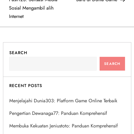
Sosial Mengambil alih
s
Internet
t
n
a
SEARCH
SEARCH
v
i
RECENT POSTS
g
Menjelajahi Dunia303: Platform Game Online Terbaik
a
Pengertian Dewanaga77: Panduan Komprehensif
t
Membuka Kekuatan Jeniustoto: Panduan Komprehensif