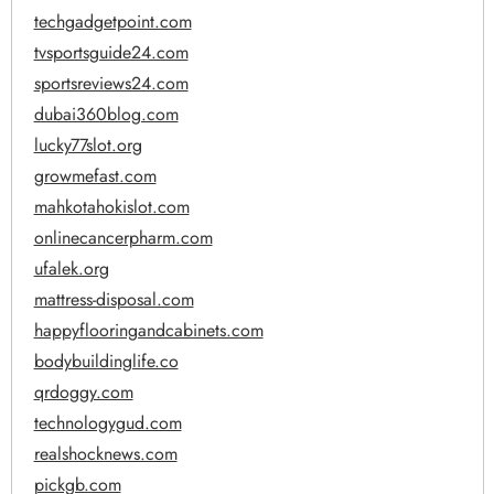
techgadgetpoint.com
tvsportsguide24.com
sportsreviews24.com
dubai360blog.com
lucky77slot.org
growmefast.com
mahkotahokislot.com
onlinecancerpharm.com
ufalek.org
mattress-disposal.com
happyflooringandcabinets.com
bodybuildinglife.co
qrdoggy.com
technologygud.com
realshocknews.com
pickgb.com