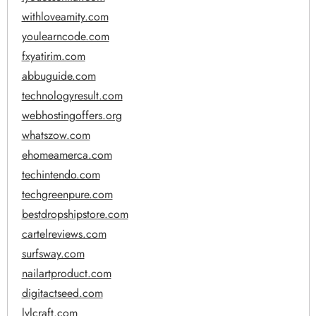
withloveamity.com
youlearncode.com
fxyatirim.com
abbuguide.com
technologyresult.com
webhostingoffers.org
whatszow.com
ehomeamerca.com
techintendo.com
techgreenpure.com
bestdropshipstore.com
cartelreviews.com
surfsway.com
nailartproduct.com
digitactseed.com
lvlcraft.com