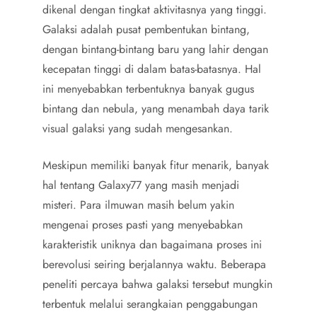
dikenal dengan tingkat aktivitasnya yang tinggi.
Galaksi adalah pusat pembentukan bintang,
dengan bintang-bintang baru yang lahir dengan
kecepatan tinggi di dalam batas-batasnya. Hal
ini menyebabkan terbentuknya banyak gugus
bintang dan nebula, yang menambah daya tarik
visual galaksi yang sudah mengesankan.
Meskipun memiliki banyak fitur menarik, banyak
hal tentang Galaxy77 yang masih menjadi
misteri. Para ilmuwan masih belum yakin
mengenai proses pasti yang menyebabkan
karakteristik uniknya dan bagaimana proses ini
berevolusi seiring berjalannya waktu. Beberapa
peneliti percaya bahwa galaksi tersebut mungkin
terbentuk melalui serangkaian penggabungan