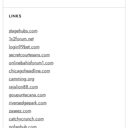
LINKS
stagehubs.com
1x2forum.net
login99bet.com
secretcourtesans.com
onlinebahisforum1.com
chicagoheadline.com
camming.org
rajalion88.com
goupuntacana.com
riversedgepark.com
zaseez.com
catchycrunch.com
nofaphub.com