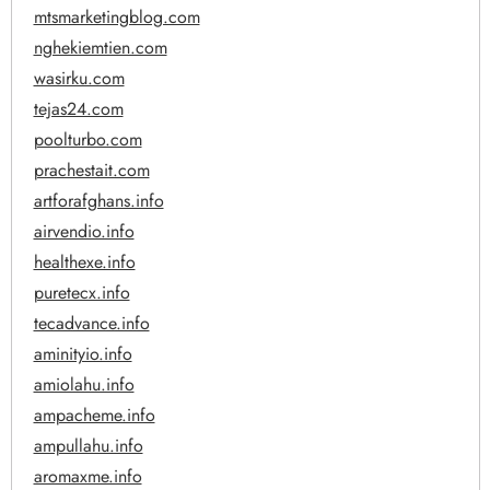
mtsmarketingblog.com
nghekiemtien.com
wasirku.com
tejas24.com
poolturbo.com
prachestait.com
artforafghans.info
airvendio.info
healthexe.info
puretecx.info
tecadvance.info
aminityio.info
amiolahu.info
ampacheme.info
ampullahu.info
aromaxme.info