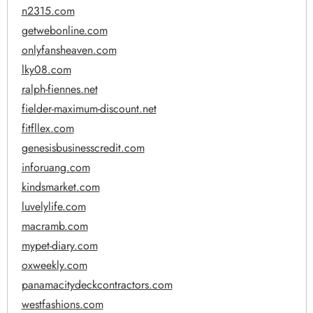
n2315.com
getwebonline.com
onlyfansheaven.com
lky08.com
ralph-fiennes.net
fielder-maximum-discount.net
fitfllex.com
genesisbusinesscredit.com
inforuang.com
kindsmarket.com
luvelylife.com
macramb.com
mypet-diary.com
oxweekly.com
panamacitydeckcontractors.com
westfashions.com