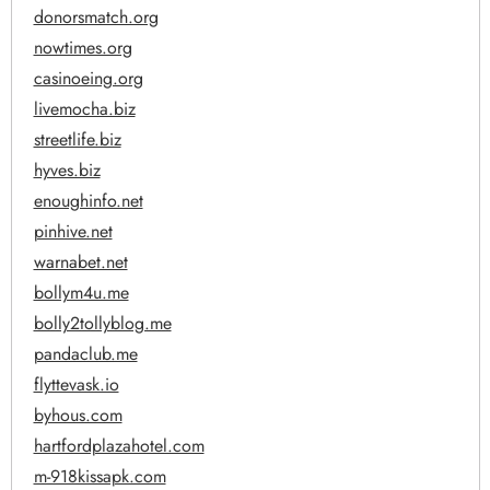
donorsmatch.org
nowtimes.org
casinoeing.org
livemocha.biz
streetlife.biz
hyves.biz
enoughinfo.net
pinhive.net
warnabet.net
bollym4u.me
bolly2tollyblog.me
pandaclub.me
flyttevask.io
byhous.com
hartfordplazahotel.com
m-918kissapk.com