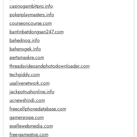
casinogambitpro.info
pokerplaymasters.info
courseoncourse.com
bantinbatdongsan247.com
bahednog.info
bahenxgek.info
pertamaskre.com
threadsvideoandphotodownloader.com
techgiddy.com
usalivenetwork.com
jackpotrushonline.info
ucnewshindi.com
freecellphonedatabase.com
gamersrope.com
exellewebmedia.com
free-gamestop.com