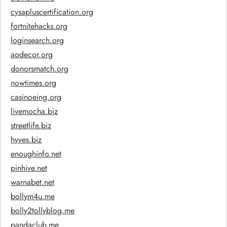
cysapluscertification.org
fortnitehacks.org
loginsearch.org
aodecor.org
donorsmatch.org
nowtimes.org
casinoeing.org
livemocha.biz
streetlife.biz
hyves.biz
enoughinfo.net
pinhive.net
warnabet.net
bollym4u.me
bolly2tollyblog.me
pandaclub.me