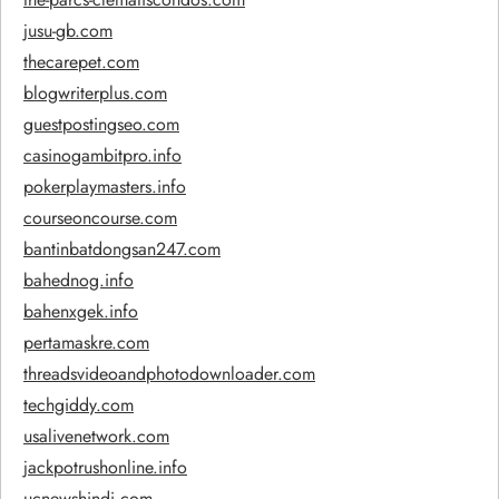
jusu-gb.com
thecarepet.com
blogwriterplus.com
guestpostingseo.com
casinogambitpro.info
pokerplaymasters.info
courseoncourse.com
bantinbatdongsan247.com
bahednog.info
bahenxgek.info
pertamaskre.com
threadsvideoandphotodownloader.com
techgiddy.com
usalivenetwork.com
jackpotrushonline.info
ucnewshindi.com