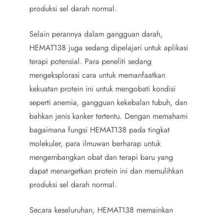
produksi sel darah normal.
Selain perannya dalam gangguan darah,
HEMAT138 juga sedang dipelajari untuk aplikasi
terapi potensial. Para peneliti sedang
mengeksplorasi cara untuk memanfaatkan
kekuatan protein ini untuk mengobati kondisi
seperti anemia, gangguan kekebalan tubuh, dan
bahkan jenis kanker tertentu. Dengan memahami
bagaimana fungsi HEMAT138 pada tingkat
molekuler, para ilmuwan berharap untuk
mengembangkan obat dan terapi baru yang
dapat menargetkan protein ini dan memulihkan
produksi sel darah normal.
Secara keseluruhan, HEMAT138 memainkan