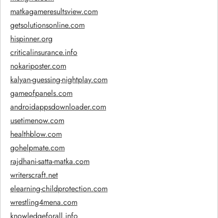
matkagameresultsview.com
getsolutionsonline.com
hispinner.org
criticalinsurance.info
nokariposter.com
kalyan-guessing-nightplay.com
gameofpanels.com
androidappsdownloader.com
usetimenow.com
healthblow.com
gohelpmate.com
rajdhani-satta-matka.com
writerscraft.net
elearning-childprotection.com
wrestling4mena.com
knowledgeforall.info