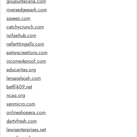
goupuntacana.com
riversedgepark.com
zaseez.com
catchycrunch.com
nofaphub.com
nefertitingalls.com
patsyscreations.com
income4proof.com
educaritas.org
lensajelajah.com
betflik09.net
ncaq.org
xenmicro.com
onlineshopera.com
dartyfresh.com
lewisenterprises.net