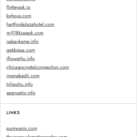
flyttevask.io
byhous.com
hartfordplazahotel.com
m-918kissapk.com
nabavkame.info
gakbiasa.com
iflowerhu.info
chicagocrystalconnection.com
imanabadii.com
trilipohu.info
appruptio.info
LINKS
punjwanis.com
the-parcs-clematiscondos.com