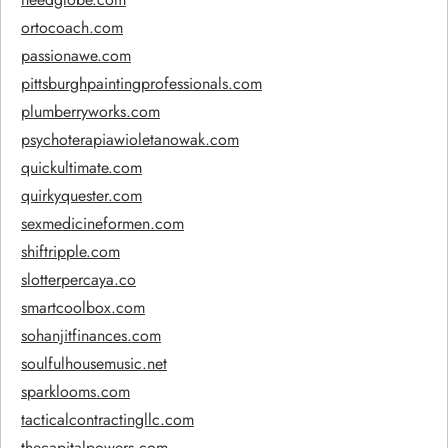
ortocoach.com
passionawe.com
pittsburghpaintingprofessionals.com
plumberryworks.com
psychoterapiawioletanowak.com
quickultimate.com
quirkyquester.com
sexmedicineformen.com
shiftripple.com
slotterpercaya.co
smartcoolbox.com
sohanjitfinances.com
soulfulhousemusic.net
sparklooms.com
tacticalcontractingllc.com
thecapitalpowers.com