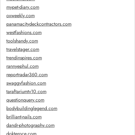
mypet-diary.com
oxweekly.com
panamacitydeckcontractors.com
westfashions.com
toolshandy.com
travelstager.com
trendinspires.com
rannyephul.com
reportradar360.com
swaggyfashion.com
taraftariumtv10.com
questionquery.com
bodybuildinglegend.com
brilliant-nails.com
dandr-photography.com
dokteroce.com