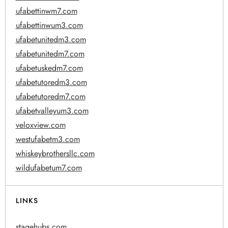
ufabettinwm7.com
ufabettinwum3.com
ufabetunitedm3.com
ufabetunitedm7.com
ufabetuskedm7.com
ufabetutoredm3.com
ufabetutoredm7.com
ufabetvalleyum3.com
veloxview.com
westufabetm3.com
whiskeybrothersllc.com
wildufabetum7.com
LINKS
stagehubs.com