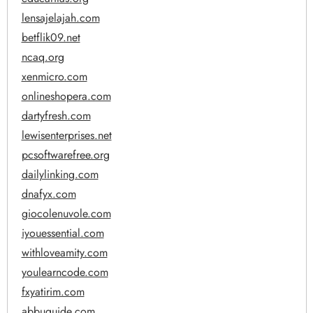
lensajelajah.com
betflik09.net
ncaq.org
xenmicro.com
onlineshopera.com
dartyfresh.com
lewisenterprises.net
pcsoftwarefree.org
dailylinking.com
dnafyx.com
giocolenuvole.com
iyouessential.com
withloveamity.com
youlearncode.com
fxyatirim.com
abbuguide.com