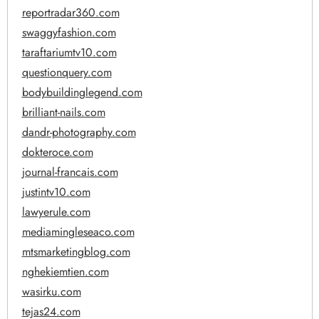
reportradar360.com
swaggyfashion.com
taraftariumtv10.com
questionquery.com
bodybuildinglegend.com
brilliant-nails.com
dandr-photography.com
dokteroce.com
journal-francais.com
justintv10.com
lawyerule.com
mediamingleseaco.com
mtsmarketingblog.com
nghekiemtien.com
wasirku.com
tejas24.com