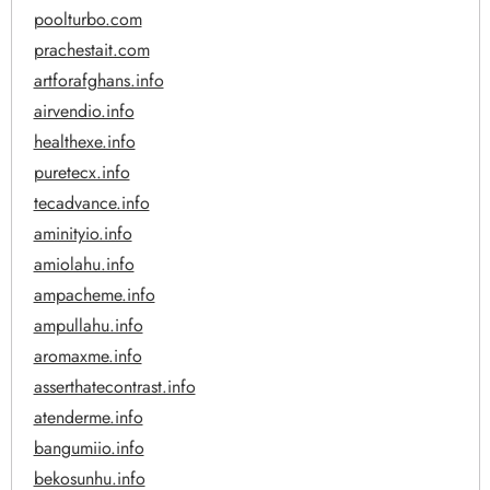
poolturbo.com
prachestait.com
artforafghans.info
airvendio.info
healthexe.info
puretecx.info
tecadvance.info
aminityio.info
amiolahu.info
ampacheme.info
ampullahu.info
aromaxme.info
asserthatecontrast.info
atenderme.info
bangumiio.info
bekosunhu.info