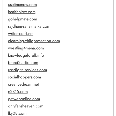
usetimenow.com
healthblow.com
gohelpmate.com
rajdhani-satta-matka.com
writerscraft.net
elearning-childprotection.com
wrestling4mena.com
knowledgeforall.info
brand2lastio.com
usadigitalservices.com
socialhoppers.com
creativedream.net
n2315.com
getwebonline.com
onlyfansheaven.com
lky08.com