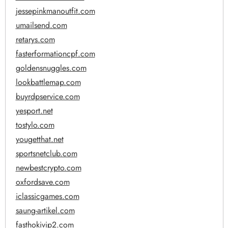
jessepinkmanoutfit.com
umailsend.com
retarys.com
fasterformationcpf.com
goldensnuggles.com
lookbattlemap.com
buyrdpservice.com
yesport.net
tostylo.com
yougetthat.net
sportsnetclub.com
newbestcrypto.com
oxfordsave.com
iclassicgames.com
saung-artikel.com
fasthokivip2.com