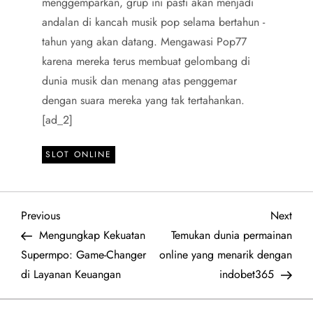
menggemparkan, grup ini pasti akan menjadi
andalan di kancah musik pop selama bertahun -
tahun yang akan datang. Mengawasi Pop77
karena mereka terus membuat gelombang di
dunia musik dan menang atas penggemar
dengan suara mereka yang tak tertahankan.
[ad_2]
SLOT ONLINE
P
Previous
Next
Previous
Next
Post
Post
Mengungkap Kekuatan
Temukan dunia permainan
o
Supermpo: Game-Changer
online yang menarik dengan
di Layanan Keuangan
indobet365
s