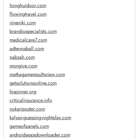
honghuidoor.com
flowingtravel.com
nineniki.com
brandiospecialists.com
medicalcare7.com
adtennaball.com
nabzah.com
mongive.com
matkagameresultsview.com
getsolutionsonline.com
hispinner.org
criticalinsurance.info
nokariposter.com
kalyan-guessing-nightplay.com
gameofpanels.com
androidappsdownloader.com