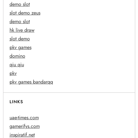
demo slot
slot demo zeus
demo slot
hk live draw
slot demo
pkv games
domino
qiu qiu
pkv
pkv games bandarqq
LINKS
uae-times.com
gamerifys.com
inspiratif.net