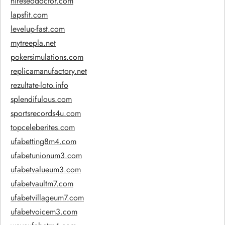
hireseodoctor.com
lapsfit.com
levelup-fast.com
mytreepla.net
pokersimulations.com
replicamanufactory.net
rezultate-loto.info
splendifulous.com
sportsrecords4u.com
topceleberites.com
ufabetting8m4.com
ufabetunionum3.com
ufabetvalueum3.com
ufabetvaultm7.com
ufabetvillageum7.com
ufabetvoicem3.com