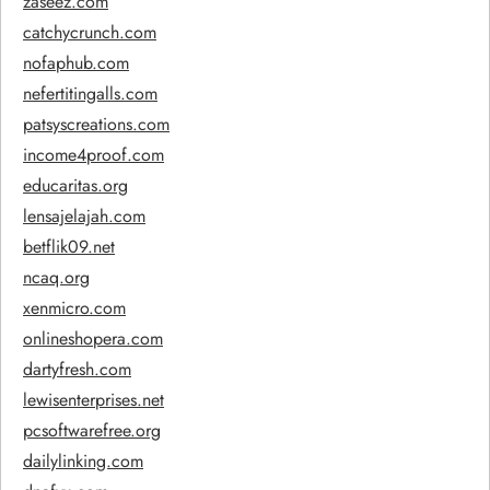
zaseez.com
catchycrunch.com
nofaphub.com
nefertitingalls.com
patsyscreations.com
income4proof.com
educaritas.org
lensajelajah.com
betflik09.net
ncaq.org
xenmicro.com
onlineshopera.com
dartyfresh.com
lewisenterprises.net
pcsoftwarefree.org
dailylinking.com