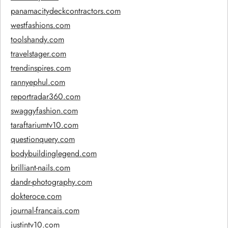
panamacitydeckcontractors.com
westfashions.com
toolshandy.com
travelstager.com
trendinspires.com
rannyephul.com
reportradar360.com
swaggyfashion.com
taraftariumtv10.com
questionquery.com
bodybuildinglegend.com
brilliant-nails.com
dandr-photography.com
dokteroce.com
journal-francais.com
justintv10.com