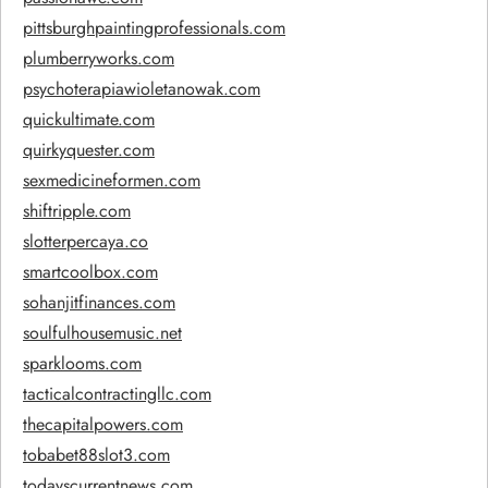
pittsburghpaintingprofessionals.com
plumberryworks.com
psychoterapiawioletanowak.com
quickultimate.com
quirkyquester.com
sexmedicineformen.com
shiftripple.com
slotterpercaya.co
smartcoolbox.com
sohanjitfinances.com
soulfulhousemusic.net
sparklooms.com
tacticalcontractingllc.com
thecapitalpowers.com
tobabet88slot3.com
todayscurrentnews.com