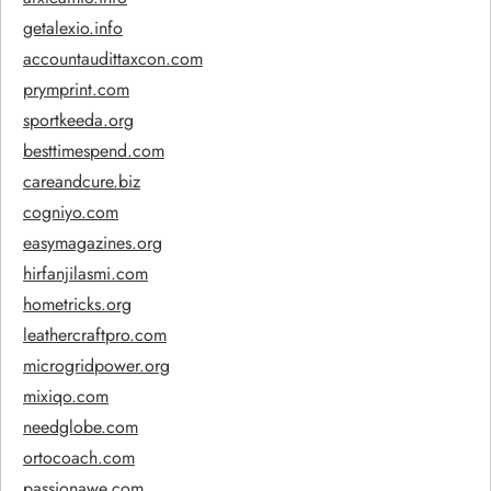
getalexio.info
accountaudittaxcon.com
prymprint.com
sportkeeda.org
besttimespend.com
careandcure.biz
cogniyo.com
easymagazines.org
hirfanjilasmi.com
hometricks.org
leathercraftpro.com
microgridpower.org
mixiqo.com
needglobe.com
ortocoach.com
passionawe.com