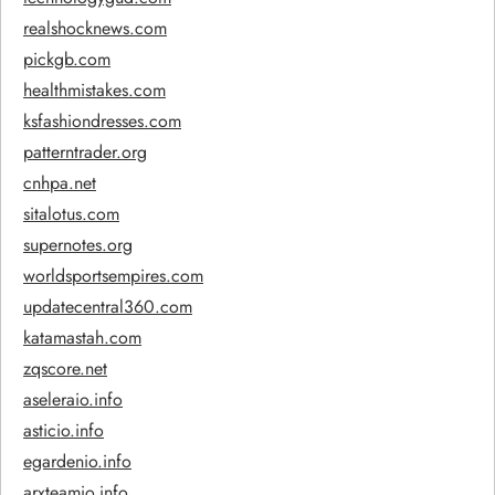
realshocknews.com
pickgb.com
healthmistakes.com
ksfashiondresses.com
patterntrader.org
cnhpa.net
sitalotus.com
supernotes.org
worldsportsempires.com
updatecentral360.com
katamastah.com
zqscore.net
aseleraio.info
asticio.info
egardenio.info
arxteamio.info