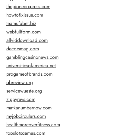
thepioneerxpress.com
howtofixissue.com
teamufabet.biz
webfullform.com
allviddownload.com
decorsmag.com
gamblingcasinonews.com
universitiesofamerica.net
progameofbrands.com
qbreview.org
servicewueste.org
zippyrevs.com
matkanumbernow.com
myjobcirculars.com
healthmoreoverfitness.com
topslotxgames.com