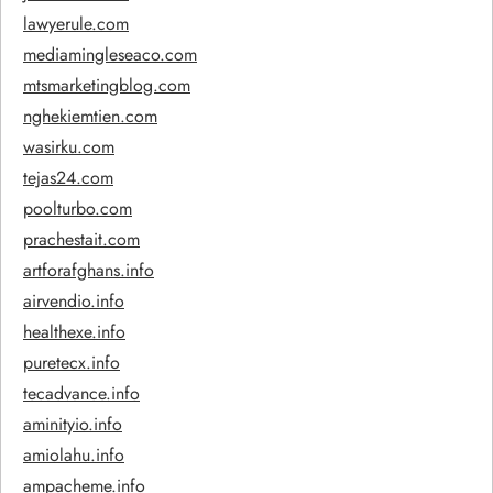
lawyerule.com
mediamingleseaco.com
mtsmarketingblog.com
nghekiemtien.com
wasirku.com
tejas24.com
poolturbo.com
prachestait.com
artforafghans.info
airvendio.info
healthexe.info
puretecx.info
tecadvance.info
aminityio.info
amiolahu.info
ampacheme.info