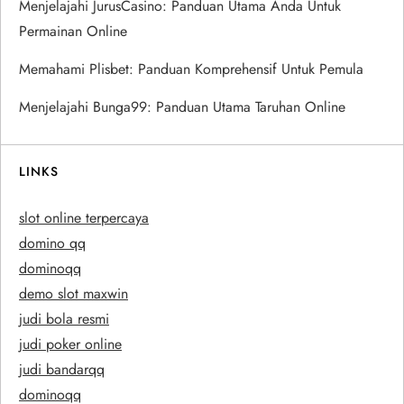
t
Menjelajahi JurusCasino: Panduan Utama Anda Untuk
Permainan Online
i
Memahami Plisbet: Panduan Komprehensif Untuk Pemula
o
Menjelajahi Bunga99: Panduan Utama Taruhan Online
n
LINKS
slot online terpercaya
domino qq
dominoqq
demo slot maxwin
judi bola resmi
judi poker online
judi bandarqq
dominoqq