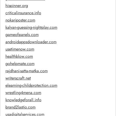
hispinner.org
criticalinsurance.info
nokariposter.com
kalyan-guessing-nightplay.com
gameofpanels.com
androidappsdownloader.com
usetimenow.com
healthblow.com
gohelpmate.com
rajdhani-satta-matka.com
writerscraft.net
elearning-childprotection.com
wrestling4mena.com
knowledgeforall.info
brand2lastio.com
usadigitalservices.com