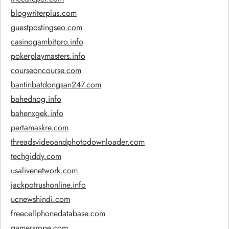
blogwriterplus.com
guestpostingseo.com
casinogambitpro.info
pokerplaymasters.info
courseoncourse.com
bantinbatdongsan247.com
bahednog.info
bahenxgek.info
pertamaskre.com
threadsvideoandphotodownloader.com
techgiddy.com
usalivenetwork.com
jackpotrushonline.info
ucnewshindi.com
freecellphonedatabase.com
gamersrope.com