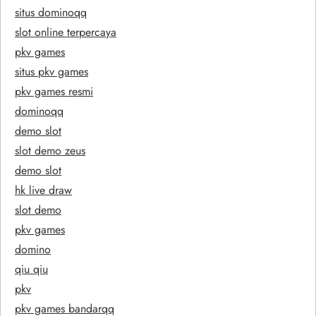
situs dominoqq
slot online terpercaya
pkv games
situs pkv games
pkv games resmi
dominoqq
demo slot
slot demo zeus
demo slot
hk live draw
slot demo
pkv games
domino
qiu qiu
pkv
pkv games bandarqq