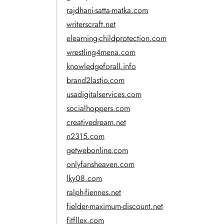
rajdhani-satta-matka.com
writerscraft.net
elearning-childprotection.com
wrestling4mena.com
knowledgeforall.info
brand2lastio.com
usadigitalservices.com
socialhoppers.com
creativedream.net
n2315.com
getwebonline.com
onlyfansheaven.com
lky08.com
ralph-fiennes.net
fielder-maximum-discount.net
fitfllex.com