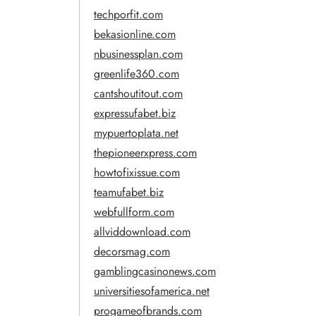
techporfit.com
bekasionline.com
nbusinessplan.com
greenlife360.com
cantshoutitout.com
expressufabet.biz
mypuertoplata.net
thepioneerxpress.com
howtofixissue.com
teamufabet.biz
webfullform.com
allviddownload.com
decorsmag.com
gamblingcasinonews.com
universitiesofamerica.net
progameofbrands.com