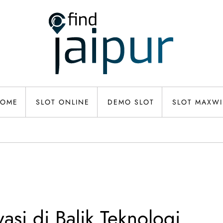
matic Play X500, Slot Gac
 tanpa risiko rugi. Slot gacor ini memberikan peluang menang bes
OME
SLOT ONLINE
DEMO SLOT
SLOT MAXW
asi di Balik Teknologi