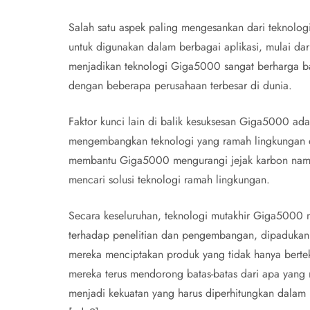
Salah satu aspek paling mengesankan dari teknol
untuk digunakan dalam berbagai aplikasi, mulai dari 
menjadikan teknologi Giga5000 sangat berharga ba
dengan beberapa perusahaan terbesar di dunia.
Faktor kunci lain di balik kesuksesan Giga5000 ad
mengembangkan teknologi yang ramah lingkungan da
membantu Giga5000 mengurangi jejak karbon namu
mencari solusi teknologi ramah lingkungan.
Secara keseluruhan, teknologi mutakhir Giga5000 
terhadap penelitian dan pengembangan, dipadukan 
mereka menciptakan produk yang tidak hanya bertek
mereka terus mendorong batas-batas dari apa yang 
menjadi kekuatan yang harus diperhitungkan dalam i