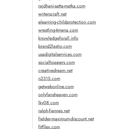
rajdhani-satta-matka.com
writerscraft.net
elearning-childprotection.com
wrestling4mena.com
knowledgeforall.info
brand2lastio.com
usadigitalservices.com
socialhoppers.com
creativedream.net
n2315.com
getwebonline.com
onlyfansheaven.com
lky08.com
ralph-fiennes.net
fielder-maximum-discount.net
fitfllex.com