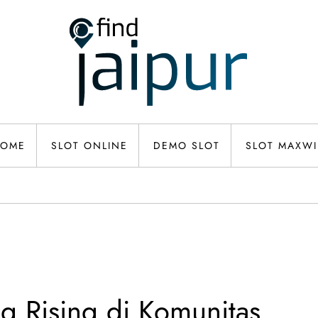
matic Play X500, Slot Gac
 tanpa risiko rugi. Slot gacor ini memberikan peluang menang bes
OME
SLOT ONLINE
DEMO SLOT
SLOT MAXW
g Rising di Komunitas