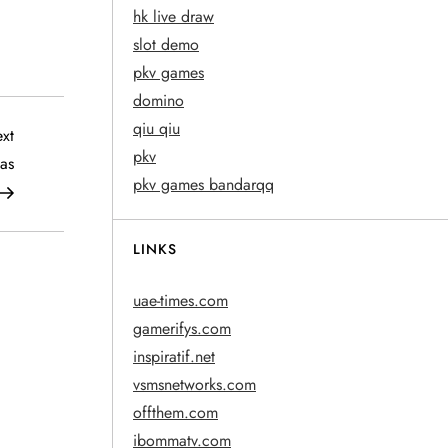
hk live draw
slot demo
pkv games
domino
qiu qiu
Next
xt
pkv
Post
as
pkv games bandarqq
LINKS
uae-times.com
gamerifys.com
inspiratif.net
vsmsnetworks.com
offthem.com
ibommatv.com