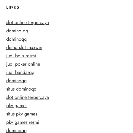
LINKS
slot online terpercaya
domino qq
dominoqq
demo slot maxwin
judi bola resmi
judi poker online
judi bandarqq
dominoqq
situs dominoqq
slot online terpercaya
pkv games
situs pkv games
pkv games resmi
dominoqq