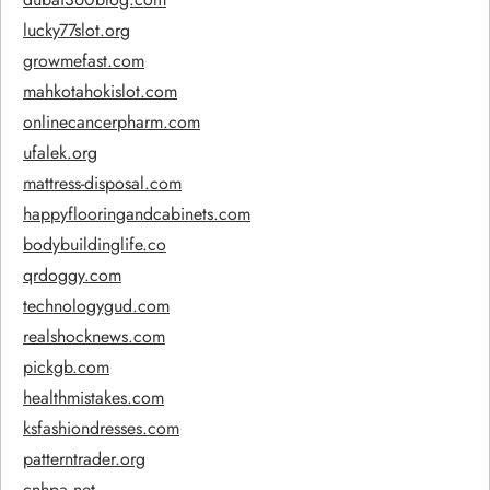
lucky77slot.org
growmefast.com
mahkotahokislot.com
onlinecancerpharm.com
ufalek.org
mattress-disposal.com
happyflooringandcabinets.com
bodybuildinglife.co
qrdoggy.com
technologygud.com
realshocknews.com
pickgb.com
healthmistakes.com
ksfashiondresses.com
patterntrader.org
cnhpa.net