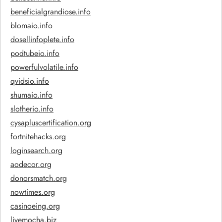
beneficialgrandiose.info
blomaio.info
dosellinfoplete.info
podtubeio.info
powerfulvolatile.info
qvidsio.info
shumaio.info
slotherio.info
cysapluscertification.org
fortnitehacks.org
loginsearch.org
aodecor.org
donorsmatch.org
nowtimes.org
casinoeing.org
livemocha.biz