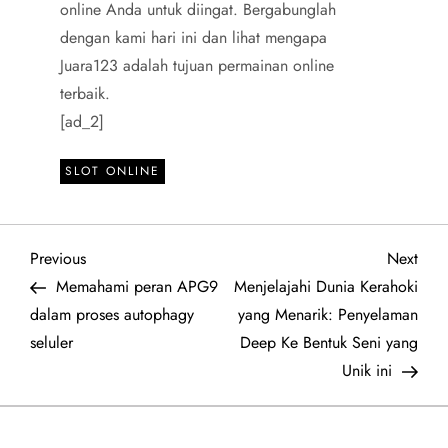
online Anda untuk diingat. Bergabunglah
dengan kami hari ini dan lihat mengapa
Juara123 adalah tujuan permainan online
terbaik.
[ad_2]
SLOT ONLINE
P
Previous
Next
Previous
Next
Post
Post
Memahami peran APG9
Menjelajahi Dunia Kerahoki
o
dalam proses autophagy
yang Menarik: Penyelaman
seluler
Deep Ke Bentuk Seni yang
s
Unik ini
t