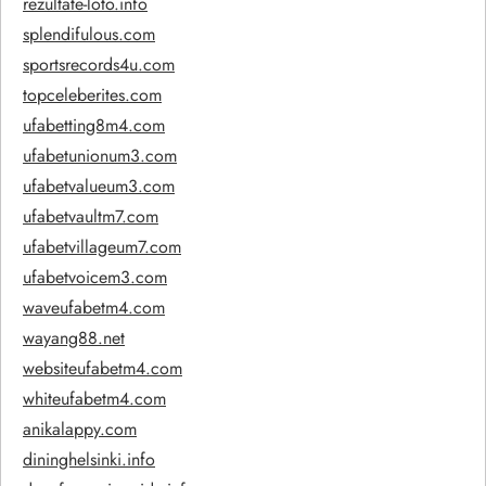
rezultate-loto.info
splendifulous.com
sportsrecords4u.com
topceleberites.com
ufabetting8m4.com
ufabetunionum3.com
ufabetvalueum3.com
ufabetvaultm7.com
ufabetvillageum7.com
ufabetvoicem3.com
waveufabetm4.com
wayang88.net
websiteufabetm4.com
whiteufabetm4.com
anikalappy.com
dininghelsinki.info