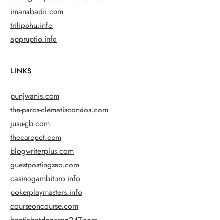
imanabadii.com
trilipohu.info
appruptio.info
LINKS
punjwanis.com
the-parcs-clematiscondos.com
jusu-gb.com
thecarepet.com
blogwriterplus.com
guestpostingseo.com
casinogambitpro.info
pokerplaymasters.info
courseoncourse.com
bantinbatdongsan247.com