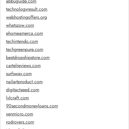
abbuguide.com
technologyresult.com
webhostingoffers.org
whatszow.com
ehomeamerca.com
techintendo.com
techgreenpure.com
bestdropshipstore.com
cartelreviews.com
surfsway.com
nailartproduct.com
digitactseed.com
lvlcraft.com
90secondmoneyloans.com
xenmicro.com
rodrovers.com