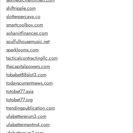
shiftripple.com
slotterpercaya.co
smartcoolbox.com
sohanjitfinances.com
soulfulhousemusic.net
sparklooms.com
tacticalcontractingllc.com
thecapitalpowers.com
tobabet88slot3.com
todayscurrentnews.com
totobet77.asia
totobet77.org
trendingpublication.com
ufabettererum3.com
ufabettermentm4.com
ufabettersum7.com