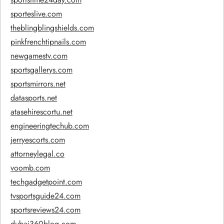
sporteslive.com
theblingblingshields.com
pinkfrenchtipnails.com
newgamestv.com
sportsgallerys.com
sportsmirrors.net
datasports.net
atasehirescortu.net
engineeringtechub.com
jerryescorts.com
attorneylegal.co
voomb.com
techgadgetpoint.com
tvsportsguide24.com
sportsreviews24.com
dubai360blog.com