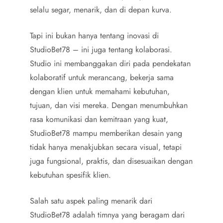
selalu segar, menarik, dan di depan kurva.
Tapi ini bukan hanya tentang inovasi di
StudioBet78 – ini juga tentang kolaborasi.
Studio ini membanggakan diri pada pendekatan
kolaboratif untuk merancang, bekerja sama
dengan klien untuk memahami kebutuhan,
tujuan, dan visi mereka. Dengan menumbuhkan
rasa komunikasi dan kemitraan yang kuat,
StudioBet78 mampu memberikan desain yang
tidak hanya menakjubkan secara visual, tetapi
juga fungsional, praktis, dan disesuaikan dengan
kebutuhan spesifik klien.
Salah satu aspek paling menarik dari
StudioBet78 adalah timnya yang beragam dari