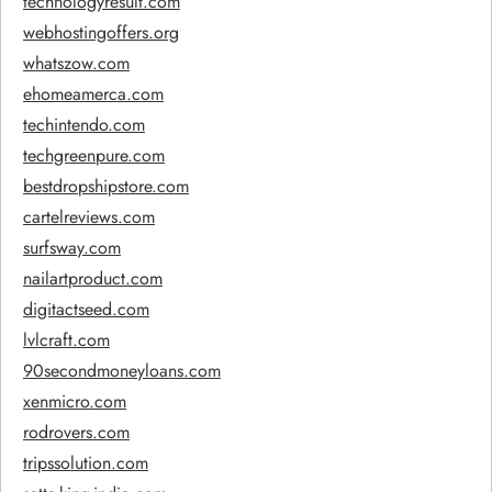
technologyresult.com
webhostingoffers.org
whatszow.com
ehomeamerca.com
techintendo.com
techgreenpure.com
bestdropshipstore.com
cartelreviews.com
surfsway.com
nailartproduct.com
digitactseed.com
lvlcraft.com
90secondmoneyloans.com
xenmicro.com
rodrovers.com
tripssolution.com