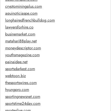
cryptominingplus.com
aquinoticiaspe.com
longhairedfrenchbulldog.com
lawyersforhire.co
businemarket.com
matahari88play.net
moneydescriptor.com
youthsmagazine.com
painaidee.net
sportsdarkest.com
webtoon.biz
thesportswires.com
hyungpro.com
sportingnewsnet.com
sportstime24day.com
sporteslive.com