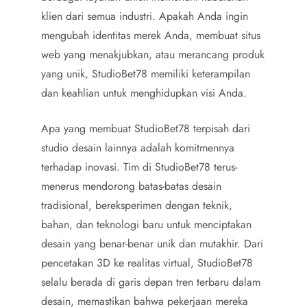
klien dari semua industri. Apakah Anda ingin
mengubah identitas merek Anda, membuat situs
web yang menakjubkan, atau merancang produk
yang unik, StudioBet78 memiliki keterampilan
dan keahlian untuk menghidupkan visi Anda.
Apa yang membuat StudioBet78 terpisah dari
studio desain lainnya adalah komitmennya
terhadap inovasi. Tim di StudioBet78 terus-
menerus mendorong batas-batas desain
tradisional, bereksperimen dengan teknik,
bahan, dan teknologi baru untuk menciptakan
desain yang benar-benar unik dan mutakhir. Dari
pencetakan 3D ke realitas virtual, StudioBet78
selalu berada di garis depan tren terbaru dalam
desain, memastikan bahwa pekerjaan mereka