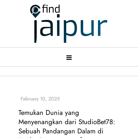
Skip
to
content
Slot Demo Gratis Pragmatic Play
Nikmati demo gratis X500 dari Pragmatic Play malam ini
X500, Slot Gacor Malam Ini Tanpa
tanpa risiko rugi. Slot gacor ini memberikan peluang menang
besar tanpa deposit.
Rugi
Temukan Dunia yang
Menyenangkan dari StudioBet78:
Sebuah Pandangan Dalam di