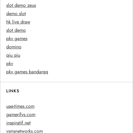
slot demo zeus
demo slot
hk live draw
slot demo
pkv games
domino
qiu qiu
pkv
pkv games bandarqq
LINKS
uae-times.com
gamerifys.com
inspiratif.net
vsmsnetworks.com