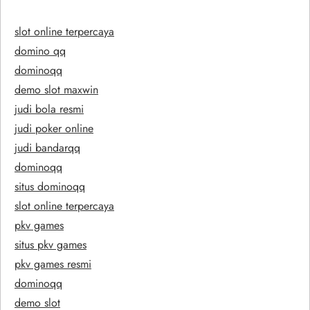
slot online terpercaya
domino qq
dominoqq
demo slot maxwin
judi bola resmi
judi poker online
judi bandarqq
dominoqq
situs dominoqq
slot online terpercaya
pkv games
situs pkv games
pkv games resmi
dominoqq
demo slot