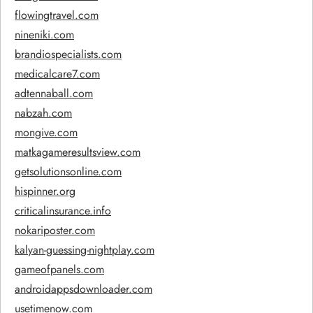
flowingtravel.com
nineniki.com
brandiospecialists.com
medicalcare7.com
adtennaball.com
nabzah.com
mongive.com
matkagameresultsview.com
getsolutionsonline.com
hispinner.org
criticalinsurance.info
nokariposter.com
kalyan-guessing-nightplay.com
gameofpanels.com
androidappsdownloader.com
usetimenow.com