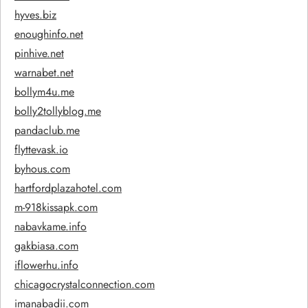
hyves.biz
enoughinfo.net
pinhive.net
warnabet.net
bollym4u.me
bolly2tollyblog.me
pandaclub.me
flyttevask.io
byhous.com
hartfordplazahotel.com
m-918kissapk.com
nabavkame.info
gakbiasa.com
iflowerhu.info
chicagocrystalconnection.com
imanabadii.com