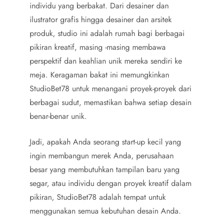
individu yang berbakat. Dari desainer dan
ilustrator grafis hingga desainer dan arsitek
produk, studio ini adalah rumah bagi berbagai
pikiran kreatif, masing -masing membawa
perspektif dan keahlian unik mereka sendiri ke
meja. Keragaman bakat ini memungkinkan
StudioBet78 untuk menangani proyek-proyek dari
berbagai sudut, memastikan bahwa setiap desain
benar-benar unik.
Jadi, apakah Anda seorang start-up kecil yang
ingin membangun merek Anda, perusahaan
besar yang membutuhkan tampilan baru yang
segar, atau individu dengan proyek kreatif dalam
pikiran, StudioBet78 adalah tempat untuk
menggunakan semua kebutuhan desain Anda.