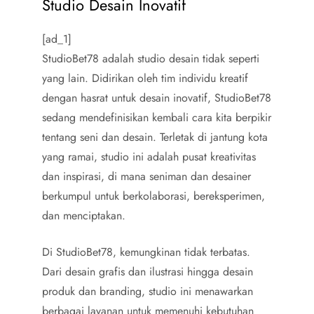
Studio Desain Inovatif
[ad_1]
StudioBet78 adalah studio desain tidak seperti
yang lain. Didirikan oleh tim individu kreatif
dengan hasrat untuk desain inovatif, StudioBet78
sedang mendefinisikan kembali cara kita berpikir
tentang seni dan desain. Terletak di jantung kota
yang ramai, studio ini adalah pusat kreativitas
dan inspirasi, di mana seniman dan desainer
berkumpul untuk berkolaborasi, bereksperimen,
dan menciptakan.
Di StudioBet78, kemungkinan tidak terbatas.
Dari desain grafis dan ilustrasi hingga desain
produk dan branding, studio ini menawarkan
berbagai layanan untuk memenuhi kebutuhan