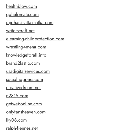
healthblow.com
gohelpmate.com
rajdhani-satta-matka.com
writerscraft.net
elearning-childprotection.com
wrestling4mena.com
knowledgeforall.info
brand2lastio.com
usadigitalservices.com
socialhoppers.com
creativedream.net
n2315.com
getwebonline.com
onlyfansheaven.com
lky08.com
ralph-fiennes.net