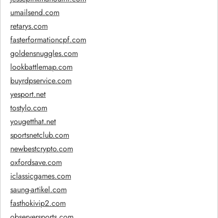
umailsend.com
retarys.com
fasterformationcpf.com
goldensnuggles.com
lookbattlemap.com
buyrdpservice.com
yesport.net
tostylo.com
yougetthat.net
sportsnetclub.com
newbestcrypto.com
oxfordsave.com
iclassicgames.com
saung-artikel.com
fasthokivip2.com
observersports.com