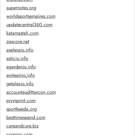
supernotes.org
worldsportsempires.com
updatecentral360.com
katamastah.com
zqscore.net
aseleraio.info
asticio.info
egardenio.info
arxteamio.info
getalexio.info
accountaudittaxcon.com
prymprint.com
sportkeeda.org
besttimespend.com
careandcure.biz
cogniyo.com