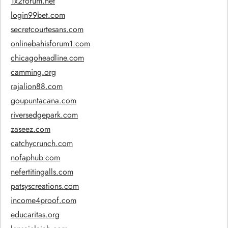
1x2forum.net
login99bet.com
secretcourtesans.com
onlinebahisforum1.com
chicagoheadline.com
camming.org
rajalion88.com
goupuntacana.com
riversedgepark.com
zaseez.com
catchycrunch.com
nofaphub.com
nefertitingalls.com
patsyscreations.com
income4proof.com
educaritas.org