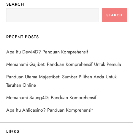
n
SEARCH
a
SEARCH
v
RECENT POSTS
i
Apa Itu Dewi4D? Panduan Komprehensif
g
Memahami Gajibet: Panduan Komprehensif Untuk Pemula
a
Panduan Utama Majestibet: Sumber Pilihan Anda Untuk
t
Taruhan Online
i
Memahami Saung4D: Panduan Komprehensif
o
Apa Itu Ahlicasino? Panduan Komprehensif
n
LINKS