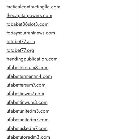
tacticalcontractingllc.com
thecapitalpowers.com
tobabet88slot3.com
todayscurrentnews.com
totobet77.asia
totobet77.org
trendingpublication.com
ufabettererum3.com
ufabettermentm4.com
ufabettersum7.com
ufabettinwm7.com
ufabettinwum3.com
ufabetunitedm3.com
ufabetunitedm7.com
ufabetuskedm7.com
ufabetutoredm3.com