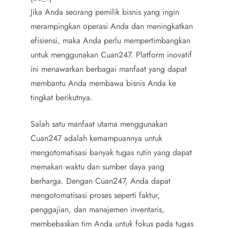
Jika Anda seorang pemilik bisnis yang ingin
merampingkan operasi Anda dan meningkatkan
efisiensi, maka Anda perlu mempertimbangkan
untuk menggunakan Cuan247. Platform inovatif
ini menawarkan berbagai manfaat yang dapat
membantu Anda membawa bisnis Anda ke
tingkat berikutnya.
Salah satu manfaat utama menggunakan
Cuan247 adalah kemampuannya untuk
mengotomatisasi banyak tugas rutin yang dapat
memakan waktu dan sumber daya yang
berharga. Dengan Cuan247, Anda dapat
mengotomatisasi proses seperti faktur,
penggajian, dan manajemen inventaris,
membebaskan tim Anda untuk fokus pada tugas