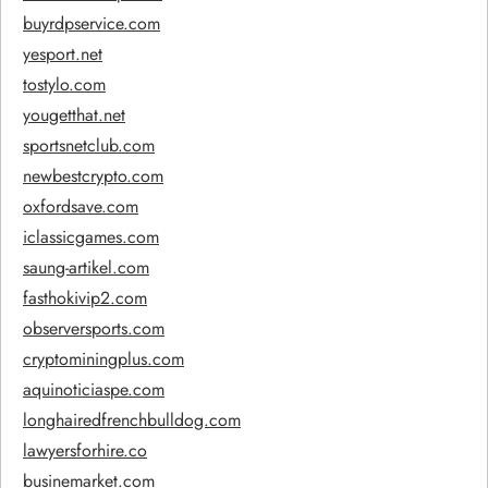
buyrdpservice.com
yesport.net
tostylo.com
yougetthat.net
sportsnetclub.com
newbestcrypto.com
oxfordsave.com
iclassicgames.com
saung-artikel.com
fasthokivip2.com
observersports.com
cryptominingplus.com
aquinoticiaspe.com
longhairedfrenchbulldog.com
lawyersforhire.co
businemarket.com