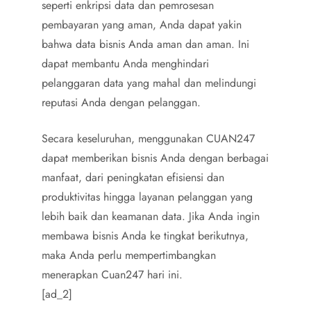
seperti enkripsi data dan pemrosesan
pembayaran yang aman, Anda dapat yakin
bahwa data bisnis Anda aman dan aman. Ini
dapat membantu Anda menghindari
pelanggaran data yang mahal dan melindungi
reputasi Anda dengan pelanggan.
Secara keseluruhan, menggunakan CUAN247
dapat memberikan bisnis Anda dengan berbagai
manfaat, dari peningkatan efisiensi dan
produktivitas hingga layanan pelanggan yang
lebih baik dan keamanan data. Jika Anda ingin
membawa bisnis Anda ke tingkat berikutnya,
maka Anda perlu mempertimbangkan
menerapkan Cuan247 hari ini.
[ad_2]