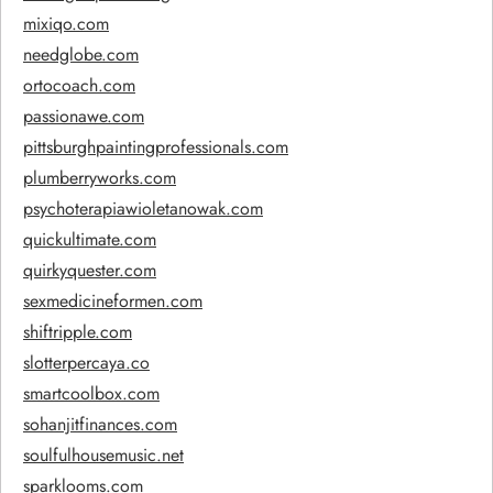
mixiqo.com
needglobe.com
ortocoach.com
passionawe.com
pittsburghpaintingprofessionals.com
plumberryworks.com
psychoterapiawioletanowak.com
quickultimate.com
quirkyquester.com
sexmedicineformen.com
shiftripple.com
slotterpercaya.co
smartcoolbox.com
sohanjitfinances.com
soulfulhousemusic.net
sparklooms.com