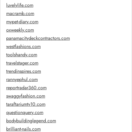
luvelylife.com
macramb.com
mypet-diary.com
oxweekly.com
panamacitydeckcontractors.com
westfashions.com
toolshandy.com
travelstager.com
trendinspires.com
rannyephul.com
reportradar360.com
swaggyfashion.com
taraftariumtv10.com
questionquery.com
bodybuildinglegend.com
brilliant-nails.com