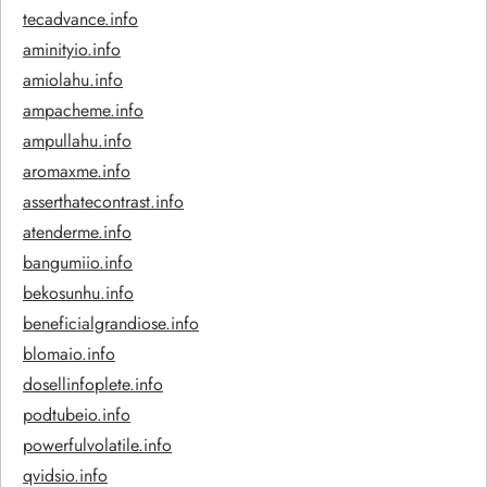
tecadvance.info
aminityio.info
amiolahu.info
ampacheme.info
ampullahu.info
aromaxme.info
asserthatecontrast.info
atenderme.info
bangumiio.info
bekosunhu.info
beneficialgrandiose.info
blomaio.info
dosellinfoplete.info
podtubeio.info
powerfulvolatile.info
qvidsio.info