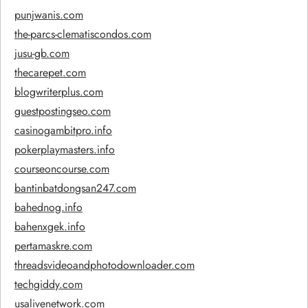
punjwanis.com
the-parcs-clematiscondos.com
jusu-gb.com
thecarepet.com
blogwriterplus.com
guestpostingseo.com
casinogambitpro.info
pokerplaymasters.info
courseoncourse.com
bantinbatdongsan247.com
bahednog.info
bahenxgek.info
pertamaskre.com
threadsvideoandphotodownloader.com
techgiddy.com
usalivenetwork.com