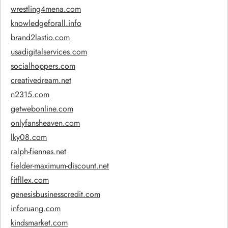
wrestling4mena.com
knowledgeforall.info
brand2lastio.com
usadigitalservices.com
socialhoppers.com
creativedream.net
n2315.com
getwebonline.com
onlyfansheaven.com
lky08.com
ralph-fiennes.net
fielder-maximum-discount.net
fitfllex.com
genesisbusinesscredit.com
inforuang.com
kindsmarket.com