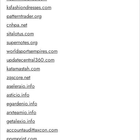
ksfashiondresses.com
patterntrader.org
cnhpa.net
sitalotus.com
supernotes.org
worldsportsempires.com
updatecentral360.com
katamastah.com
zqscore.net
aseleraio.info
asticio.info
egardenio.info
arxteamio.info
getalexio.info
accountaudittaxcon.com
prymprint.com