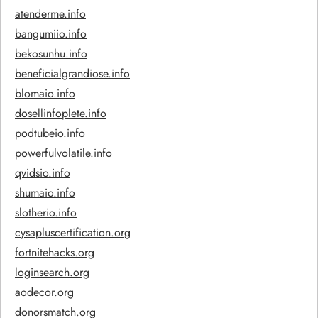
atenderme.info
bangumiio.info
bekosunhu.info
beneficialgrandiose.info
blomaio.info
dosellinfoplete.info
podtubeio.info
powerfulvolatile.info
qvidsio.info
shumaio.info
slotherio.info
cysapluscertification.org
fortnitehacks.org
loginsearch.org
aodecor.org
donorsmatch.org