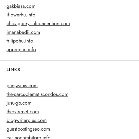
gakbiasa.com
iflowerhu.info
chicagocrystalconnection.com
imanabadii.com
trilipohu.info
appruptio.info
LINKS
punjwanis.com
the-parcs-clematiscondos.com
jusu-gb.com
thecarepet.com
blogwriterplus.com
guestpostingseo.com
casinogambitpro.info