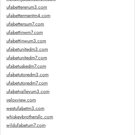
ufabettererum3.com
ufabettermentm4.com
ufabettersum7.com
ufabettinwm7.com
ufabettinwum3.com
ufabetunitedm3.com
ufabetunitedm7.com
ufabetuskedm7.com
ufabetutoredm3.com
ufabetutoredm7.com
ufabetvalleyum3.com
veloxview.com
westufabetm3.com
whiskeybrothersllc.com
wildufabetum7.com