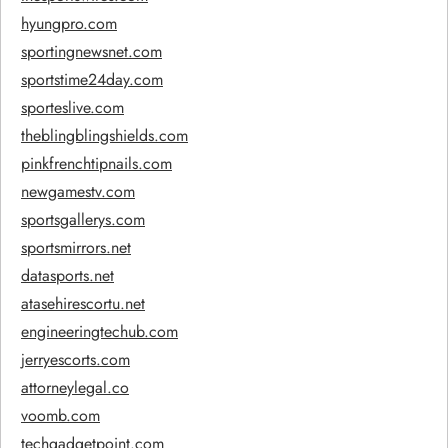
hyungpro.com
sportingnewsnet.com
sportstime24day.com
sporteslive.com
theblingblingshields.com
pinkfrenchtipnails.com
newgamestv.com
sportsgallerys.com
sportsmirrors.net
datasports.net
atasehirescortu.net
engineeringtechub.com
jerryescorts.com
attorneylegal.co
voomb.com
techgadgetpoint.com