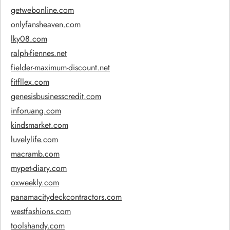
getwebonline.com
onlyfansheaven.com
lky08.com
ralph-fiennes.net
fielder-maximum-discount.net
fitfllex.com
genesisbusinesscredit.com
inforuang.com
kindsmarket.com
luvelylife.com
macramb.com
mypet-diary.com
oxweekly.com
panamacitydeckcontractors.com
westfashions.com
toolshandy.com