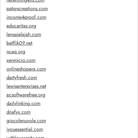
patsyscreations.com
income4proof.com
educaritas.org
lensajelajah.com
betflik09.net
ncaq.org
xenmicro.com
onlineshopera.com
dartyfresh.com
lewisenterprises.net
pcsoftwarefree.org
dailylinking.com
dnafyx.com
giocolenuvole.com
iyouessential.com
withloveamity.com