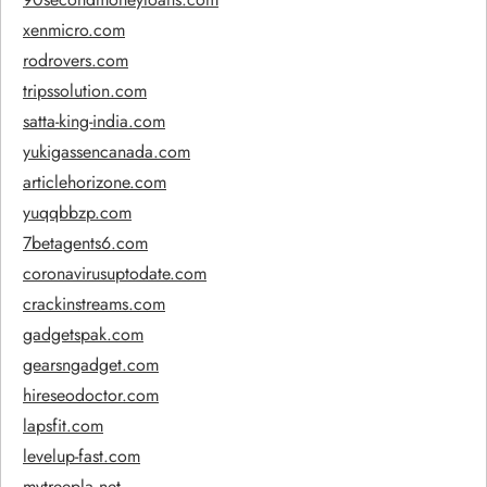
xenmicro.com
rodrovers.com
tripssolution.com
satta-king-india.com
yukigassencanada.com
articlehorizone.com
yuqqbbzp.com
7betagents6.com
coronavirusuptodate.com
crackinstreams.com
gadgetspak.com
gearsngadget.com
hireseodoctor.com
lapsfit.com
levelup-fast.com
mytreepla.net