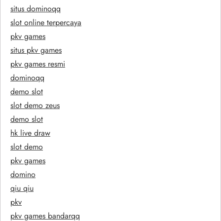
situs dominoqq
slot online terpercaya
pkv games
situs pkv games
pkv games resmi
dominoqq
demo slot
slot demo zeus
demo slot
hk live draw
slot demo
pkv games
domino
qiu qiu
pkv
pkv games bandarqq