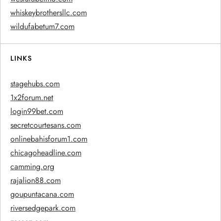
whiskeybrothersllc.com
wildufabetum7.com
LINKS
stagehubs.com
1x2forum.net
login99bet.com
secretcourtesans.com
onlinebahisforum1.com
chicagoheadline.com
camming.org
rajalion88.com
goupuntacana.com
riversedgepark.com