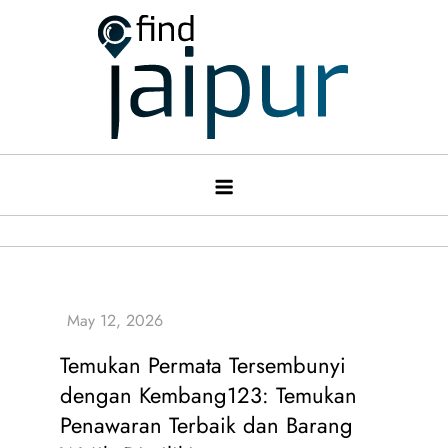
Skip
to
content
Slot Demo Gratis Pragmatic Play
Nikmati demo gratis X500 dari Pragmatic Play malam ini
X500, Slot Gacor Malam Ini Tanpa
tanpa risiko rugi. Slot gacor ini memberikan peluang menang
besar tanpa deposit.
Rugi
Temukan Permata Tersembunyi
dengan Kembang123: Temukan
Penawaran Terbaik dan Barang