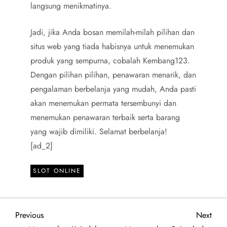
langsung menikmatinya.
Jadi, jika Anda bosan memilah-milah pilihan dan
situs web yang tiada habisnya untuk menemukan
produk yang sempurna, cobalah Kembang123.
Dengan pilihan pilihan, penawaran menarik, dan
pengalaman berbelanja yang mudah, Anda pasti
akan menemukan permata tersembunyi dan
menemukan penawaran terbaik serta barang
yang wajib dimiliki. Selamat berbelanja!
[ad_2]
SLOT ONLINE
P
Previous
Next
Previous
Next