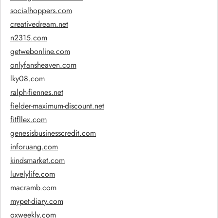
socialhoppers.com
creativedream.net
n2315.com
getwebonline.com
onlyfansheaven.com
lky08.com
ralph-fiennes.net
fielder-maximum-discount.net
fitfllex.com
genesisbusinesscredit.com
inforuang.com
kindsmarket.com
luvelylife.com
macramb.com
mypet-diary.com
oxweekly.com