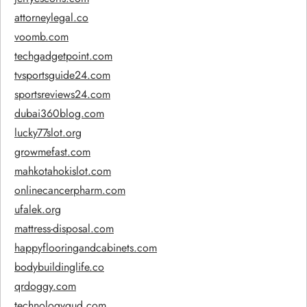
attorneylegal.co
voomb.com
techgadgetpoint.com
tvsportsguide24.com
sportsreviews24.com
dubai360blog.com
lucky77slot.org
growmefast.com
mahkotahokislot.com
onlinecancerpharm.com
ufalek.org
mattress-disposal.com
happyflooringandcabinets.com
bodybuildinglife.co
qrdoggy.com
technologygud.com