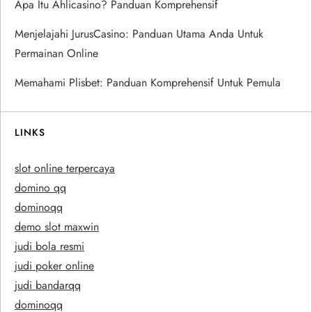
t
Apa Itu Ahlicasino? Panduan Komprehensif
i
Menjelajahi JurusCasino: Panduan Utama Anda Untuk
Permainan Online
o
Memahami Plisbet: Panduan Komprehensif Untuk Pemula
n
LINKS
slot online terpercaya
domino qq
dominoqq
demo slot maxwin
judi bola resmi
judi poker online
judi bandarqq
dominoqq