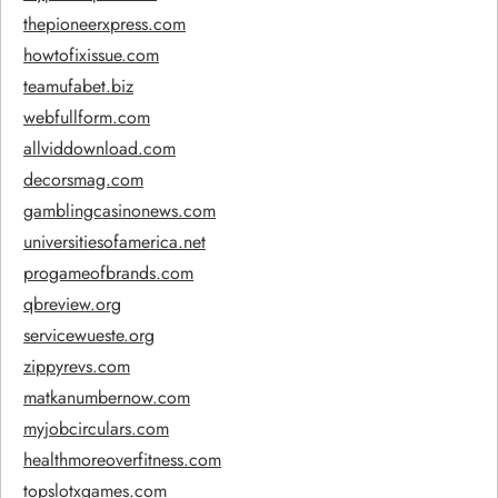
thepioneerxpress.com
howtofixissue.com
teamufabet.biz
webfullform.com
allviddownload.com
decorsmag.com
gamblingcasinonews.com
universitiesofamerica.net
progameofbrands.com
qbreview.org
servicewueste.org
zippyrevs.com
matkanumbernow.com
myjobcirculars.com
healthmoreoverfitness.com
topslotxgames.com