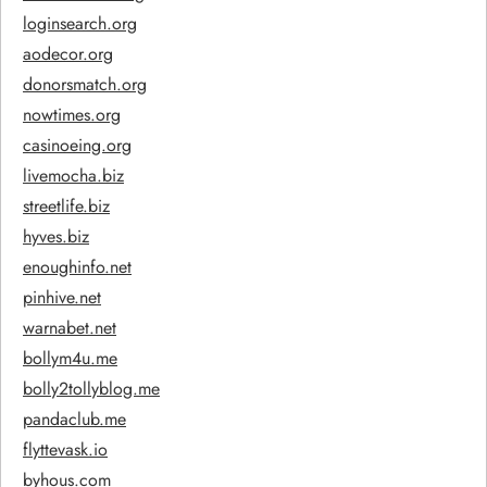
loginsearch.org
aodecor.org
donorsmatch.org
nowtimes.org
casinoeing.org
livemocha.biz
streetlife.biz
hyves.biz
enoughinfo.net
pinhive.net
warnabet.net
bollym4u.me
bolly2tollyblog.me
pandaclub.me
flyttevask.io
byhous.com