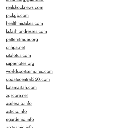
realshocknews.com
pickgb.com
healthmistakes.com
ksfashiondresses.com
patterntrader.org
cnhpa.net
sitalotus.com
supernotes.org
worldsportsempires.com
updatecentral360.com
katamastah.com
zqscore.net
aseleraio.info
asticio.info
egardenio.info
arxteamio.info