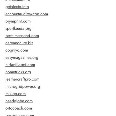
getalexio.info
accountaudittaxcon.com
prymprint.com
sportkeeda.org
besttimespend.com
careandcure.biz
cogniyo.com
easymagazines.org
hirfanjilasmi.com
hometricks.org
leathercraftpro.com
microgridpower.org
mixiqo.com
needglobe.com
ortocoach.com
passionawe.com