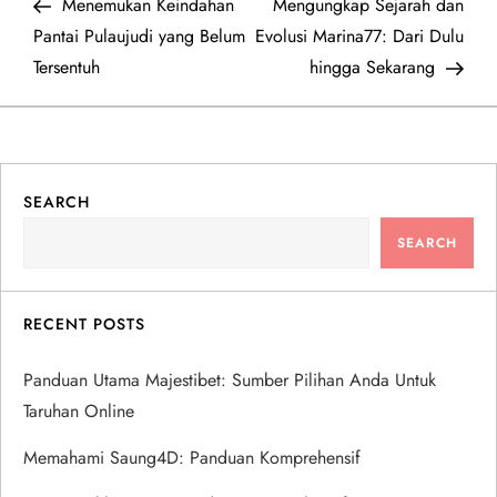
Post
Post
Menemukan Keindahan
Mengungkap Sejarah dan
o
Pantai Pulaujudi yang Belum
Evolusi Marina77: Dari Dulu
Tersentuh
hingga Sekarang
s
t
n
SEARCH
a
SEARCH
v
RECENT POSTS
i
Panduan Utama Majestibet: Sumber Pilihan Anda Untuk
g
Taruhan Online
a
Memahami Saung4D: Panduan Komprehensif