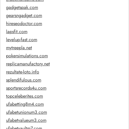
gadgetspak.com
gearsngadget.com
hireseodoctor.com
lapsfit.com
levelup-fast.com
mytreepla.net
pokersimulations.com
replicamanufactory.net
rezultate-loto.info
splendifulous.com
sportsrecords4u.com
topceleberites.com
ufabetting8m4.com
ufabetunionum3.com
ufabetvalueum3.com
ufabetvaultm7.com