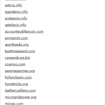
asticio.info
egardenio.info
arxteamio.info
getalexio.info
accountaudittaxcon.com
prymprint.com
sportkeeda.org
besttimespend.com
careandcure.biz
cogniyo.com
easymagazines.org
hirfanjilasmi.com
hometricks.org
leathercraftpro.com
microgridpower.org
mixiqo.com