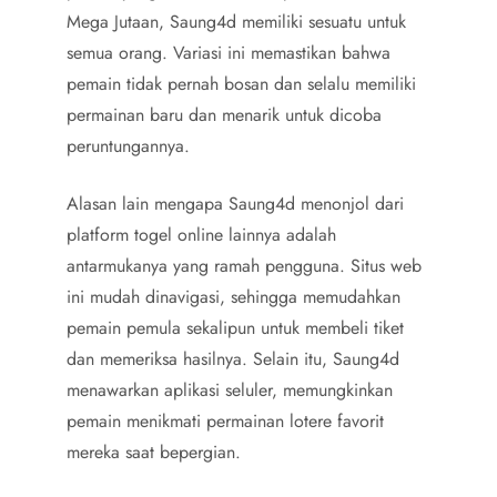
Mega Jutaan, Saung4d memiliki sesuatu untuk
semua orang. Variasi ini memastikan bahwa
pemain tidak pernah bosan dan selalu memiliki
permainan baru dan menarik untuk dicoba
peruntungannya.
Alasan lain mengapa Saung4d menonjol dari
platform togel online lainnya adalah
antarmukanya yang ramah pengguna. Situs web
ini mudah dinavigasi, sehingga memudahkan
pemain pemula sekalipun untuk membeli tiket
dan memeriksa hasilnya. Selain itu, Saung4d
menawarkan aplikasi seluler, memungkinkan
pemain menikmati permainan lotere favorit
mereka saat bepergian.