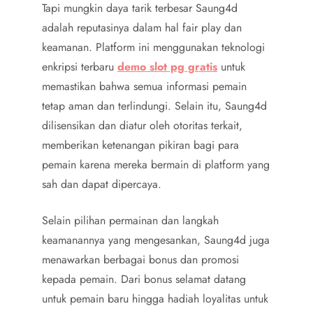
Tapi mungkin daya tarik terbesar Saung4d
adalah reputasinya dalam hal fair play dan
keamanan. Platform ini menggunakan teknologi
enkripsi terbaru
demo slot pg gratis
untuk
memastikan bahwa semua informasi pemain
tetap aman dan terlindungi. Selain itu, Saung4d
dilisensikan dan diatur oleh otoritas terkait,
memberikan ketenangan pikiran bagi para
pemain karena mereka bermain di platform yang
sah dan dapat dipercaya.
Selain pilihan permainan dan langkah
keamanannya yang mengesankan, Saung4d juga
menawarkan berbagai bonus dan promosi
kepada pemain. Dari bonus selamat datang
untuk pemain baru hingga hadiah loyalitas untuk