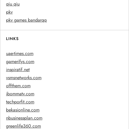
qiu qiu
pkv
pkv games bandarqq
LINKS
uae-times.com
gamerifys.com
inspiratif.net
vsmsnetworks.com
offthem.com
ibommatv.com
techporfit.com
bekasionline.com
nbusinessplan.com
greenlife360.com