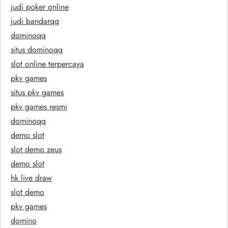
judi poker online
judi bandarqq
dominoqq
situs dominoqq
slot online terpercaya
pkv games
situs pkv games
pkv games resmi
dominoqq
demo slot
slot demo zeus
demo slot
hk live draw
slot demo
pkv games
domino