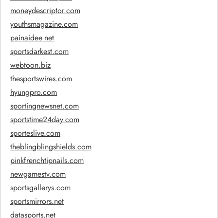
moneydescriptor.com
youthsmagazine.com
painaidee.net
sportsdarkest.com
webtoon.biz
thesportswires.com
hyungpro.com
sportingnewsnet.com
sportstime24day.com
sporteslive.com
theblingblingshields.com
pinkfrenchtipnails.com
newgamestv.com
sportsgallerys.com
sportsmirrors.net
datasports.net