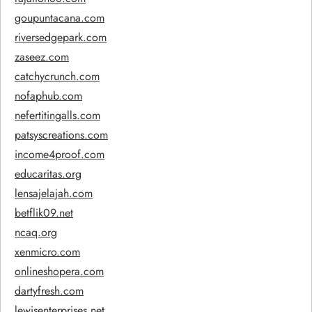
goupuntacana.com
riversedgepark.com
zaseez.com
catchycrunch.com
nofaphub.com
nefertitingalls.com
patsyscreations.com
income4proof.com
educaritas.org
lensajelajah.com
betflik09.net
ncaq.org
xenmicro.com
onlineshopera.com
dartyfresh.com
lewisenterprises.net