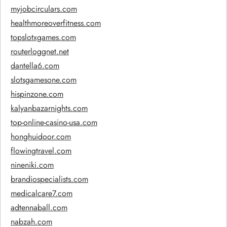
myjobcirculars.com
healthmoreoverfitness.com
topslotxgames.com
routerloggnet.net
dantella6.com
slotsgamesone.com
hispinzone.com
kalyanbazarnights.com
top-online-casino-usa.com
honghuidoor.com
flowingtravel.com
nineniki.com
brandiospecialists.com
medicalcare7.com
adtennaball.com
nabzah.com