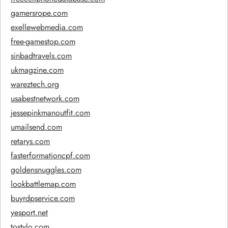
gamersrope.com
exellewebmedia.com
free-gamestop.com
sinbadtravels.com
ukmagzine.com
wareztech.org
usabestnetwork.com
jessepinkmanoutfit.com
umailsend.com
retarys.com
fasterformationcpf.com
goldensnuggles.com
lookbattlemap.com
buyrdpservice.com
yesport.net
tostylo.com