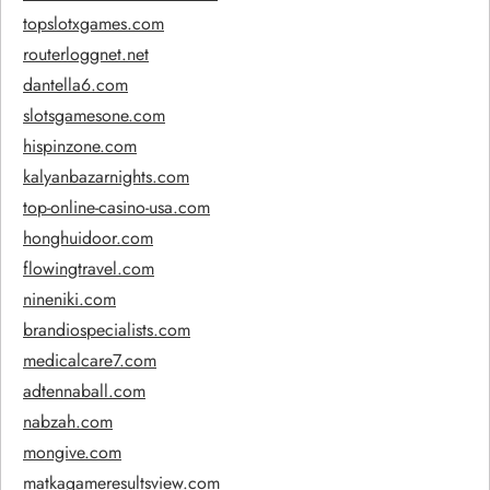
topslotxgames.com
routerloggnet.net
dantella6.com
slotsgamesone.com
hispinzone.com
kalyanbazarnights.com
top-online-casino-usa.com
honghuidoor.com
flowingtravel.com
nineniki.com
brandiospecialists.com
medicalcare7.com
adtennaball.com
nabzah.com
mongive.com
matkagameresultsview.com