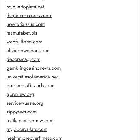
mypuertoplata.net
thepioneerxpress.com
howtofixissue.com
teamufabet.biz
webfullform.com
allviddownload.com
decorsmag.com
gamblingcasinonews.com
universitiesofamerica.net
progameofbrands.com
qbreview.org
servicewueste.org
zippyrevs.com
matkanumbernow.com
myjobcirculars.com
healthmoreoverfitness.com