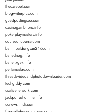
thecarepet.com
blogwriterplus.com
guestpostingseo.com
casinogambitpro.info
pokerplaymasters.info
courseoncourse.com
bantinbatdongsan247.com
bahednog.info
bahenxgek.info
pertamaskre.com
threadsvideoandphotodownloader.com
techgiddy.com
usalivenetwork.com
jackpotrushonline.info
ucnewshindi.com
freecellphonedatabase.com