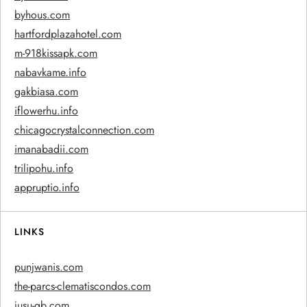
byhous.com
hartfordplazahotel.com
m-918kissapk.com
nabavkame.info
gakbiasa.com
iflowerhu.info
chicagocrystalconnection.com
imanabadii.com
trilipohu.info
appruptio.info
LINKS
punjwanis.com
the-parcs-clematiscondos.com
jusu-gb.com