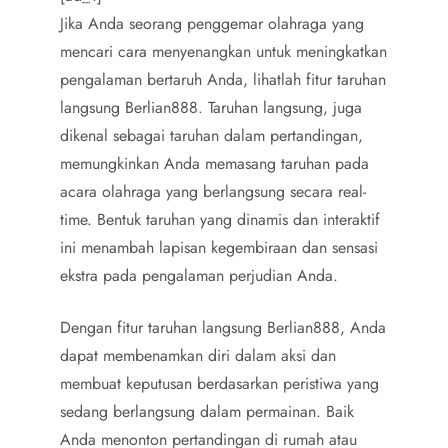
Jika Anda seorang penggemar olahraga yang
mencari cara menyenangkan untuk meningkatkan
pengalaman bertaruh Anda, lihatlah fitur taruhan
langsung Berlian888. Taruhan langsung, juga
dikenal sebagai taruhan dalam pertandingan,
memungkinkan Anda memasang taruhan pada
acara olahraga yang berlangsung secara real-
time. Bentuk taruhan yang dinamis dan interaktif
ini menambah lapisan kegembiraan dan sensasi
ekstra pada pengalaman perjudian Anda.
Dengan fitur taruhan langsung Berlian888, Anda
dapat membenamkan diri dalam aksi dan
membuat keputusan berdasarkan peristiwa yang
sedang berlangsung dalam permainan. Baik
Anda menonton pertandingan di rumah atau