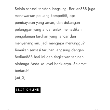
Selain sensasi taruhan langsung, Berlian888 juga
menawarkan peluang kompetitif, opsi
pembayaran yang aman, dan dukungan
pelanggan yang andal untuk memastikan
pengalaman taruhan yang lancar dan
menyenangkan. Jadi mengapa menunggu?
Temukan sensasi taruhan langsung dengan
Berlian888 hari ini dan tingkatkan taruhan
olahraga Anda ke level berikutnya. Selamat
bertaruh!
[ad_2]
SLOT ONLINE