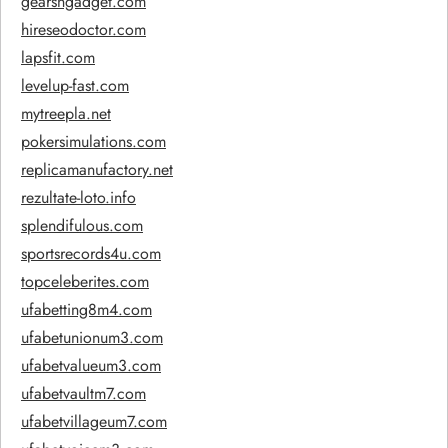
gearsngadget.com
hireseodoctor.com
lapsfit.com
levelup-fast.com
mytreepla.net
pokersimulations.com
replicamanufactory.net
rezultate-loto.info
splendifulous.com
sportsrecords4u.com
topceleberites.com
ufabetting8m4.com
ufabetunionum3.com
ufabetvalueum3.com
ufabetvaultm7.com
ufabetvillageum7.com