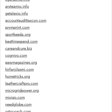
arxteamio.info
getalexio.info
accountaudittaxcon.com
prymprint.com
sportkeeda.org
besttimespend.com
careandcure.biz
cogniyo.com
easymagazines.org
hirfanjilasmi.com
hometricks.org
leathercraftpro.com
microgridpower.org
mixiqo.com
needglobe.com
ortocoach.com