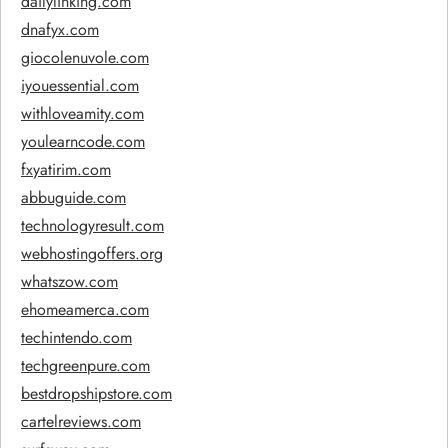
dailylinking.com
dnafyx.com
giocolenuvole.com
iyouessential.com
withloveamity.com
youlearncode.com
fxyatirim.com
abbuguide.com
technologyresult.com
webhostingoffers.org
whatszow.com
ehomeamerca.com
techintendo.com
techgreenpure.com
bestdropshipstore.com
cartelreviews.com