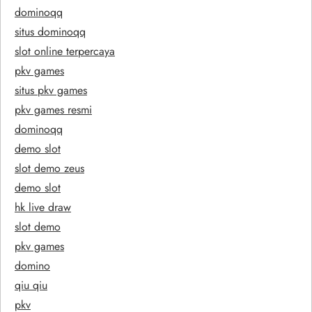
dominoqq
situs dominoqq
slot online terpercaya
pkv games
situs pkv games
pkv games resmi
dominoqq
demo slot
slot demo zeus
demo slot
hk live draw
slot demo
pkv games
domino
qiu qiu
pkv