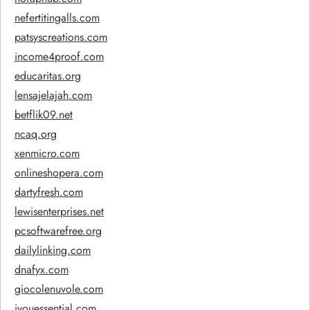
nefertitingalls.com
patsyscreations.com
income4proof.com
educaritas.org
lensajelajah.com
betflik09.net
ncaq.org
xenmicro.com
onlineshopera.com
dartyfresh.com
lewisenterprises.net
pcsoftwarefree.org
dailylinking.com
dnafyx.com
giocolenuvole.com
iyouessential.com