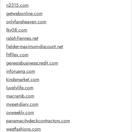
n2315.com
getwebonline.com
onlyfansheaven.com
lky08.com
ralph-fiennes.net
fielder-maximum-discount.net
fitfllex.com
genesisbusinesscredit.com
inforuang.com
kindsmarket.com
luvelylife.com
macramb.com
mypet-diary.com
oxweekly.com
panamacitydeckcontractors.com
westfashions.com