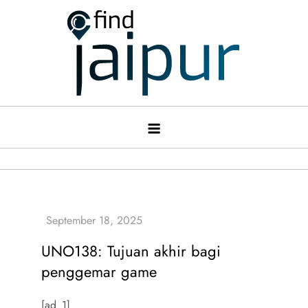
Skip
to
content
Slot Demo Gratis Pragmatic Play
Nikmati demo gratis X500 dari Pragmatic Play malam ini
X500, Slot Gacor Malam Ini Tanpa
tanpa risiko rugi. Slot gacor ini memberikan peluang menang
besar tanpa deposit.
Rugi
UNO138: Tujuan akhir bagi
penggemar game
[ad_1]