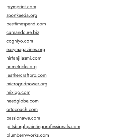
prymprint.com
sportkeeda.org
besttimespend.com
careandcure.biz
cogniyo.com
easymagazines.org
hirfanjilasmi.com
hometricks.org
leathercraftpro.com
microgridpower.org
mixiqo.com
needglobe.com
ortocoach.com
passionawe.com
pittsburghpaintingprofessionals.com
plumberryworks.com