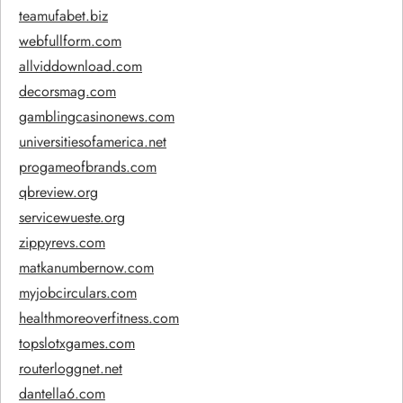
teamufabet.biz
webfullform.com
allviddownload.com
decorsmag.com
gamblingcasinonews.com
universitiesofamerica.net
progameofbrands.com
qbreview.org
servicewueste.org
zippyrevs.com
matkanumbernow.com
myjobcirculars.com
healthmoreoverfitness.com
topslotxgames.com
routerloggnet.net
dantella6.com