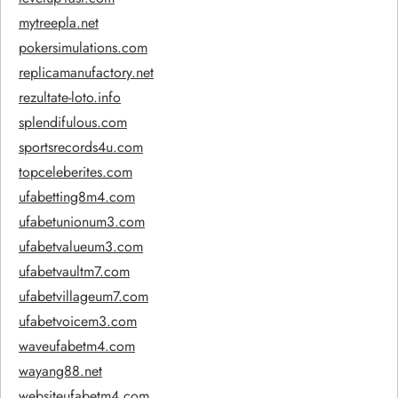
mytreepla.net
pokersimulations.com
replicamanufactory.net
rezultate-loto.info
splendifulous.com
sportsrecords4u.com
topceleberites.com
ufabetting8m4.com
ufabetunionum3.com
ufabetvalueum3.com
ufabetvaultm7.com
ufabetvillageum7.com
ufabetvoicem3.com
waveufabetm4.com
wayang88.net
websiteufabetm4.com