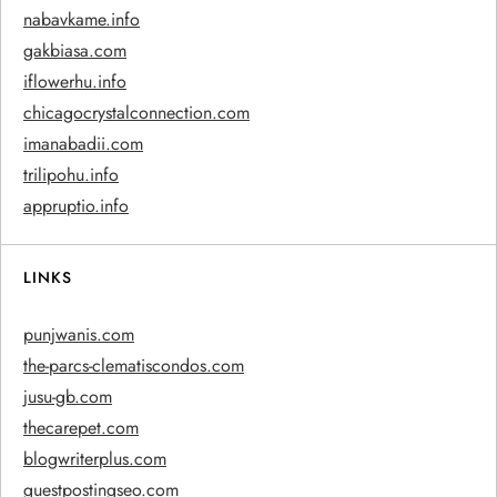
nabavkame.info
gakbiasa.com
iflowerhu.info
chicagocrystalconnection.com
imanabadii.com
trilipohu.info
appruptio.info
LINKS
punjwanis.com
the-parcs-clematiscondos.com
jusu-gb.com
thecarepet.com
blogwriterplus.com
guestpostingseo.com