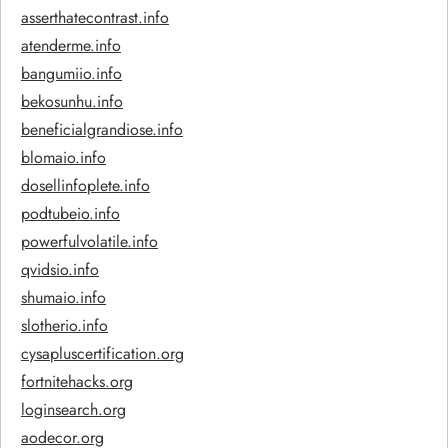
asserthatecontrast.info
atenderme.info
bangumiio.info
bekosunhu.info
beneficialgrandiose.info
blomaio.info
dosellinfoplete.info
podtubeio.info
powerfulvolatile.info
qvidsio.info
shumaio.info
slotherio.info
cysapluscertification.org
fortnitehacks.org
loginsearch.org
aodecor.org