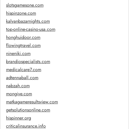
slotsgamesone.com
hispinzone.com
kalyanbazarnights.com
top-online-casino-usa.com
honghuidoor.com
flowingtravel.com
nineniki.com
brandiospecialists.com
medicalcare7.com
adtennaball.com
nabzah.com
mongive.com
matkagameresultsview.com
getsolutionsonline.com
hispinner.org
criticalinsurance.info