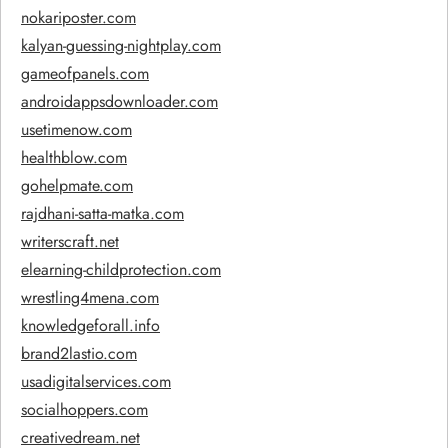
nokariposter.com
kalyan-guessing-nightplay.com
gameofpanels.com
androidappsdownloader.com
usetimenow.com
healthblow.com
gohelpmate.com
rajdhani-satta-matka.com
writerscraft.net
elearning-childprotection.com
wrestling4mena.com
knowledgeforall.info
brand2lastio.com
usadigitalservices.com
socialhoppers.com
creativedream.net