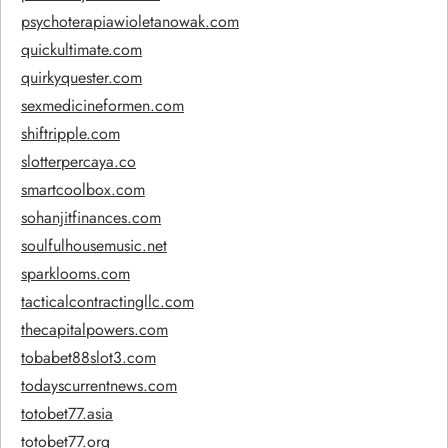
psychoterapiawioletanowak.com
quickultimate.com
quirkyquester.com
sexmedicineformen.com
shiftripple.com
slotterpercaya.co
smartcoolbox.com
sohanjitfinances.com
soulfulhousemusic.net
sparklooms.com
tacticalcontractingllc.com
thecapitalpowers.com
tobabet88slot3.com
todayscurrentnews.com
totobet77.asia
totobet77.org