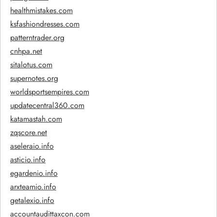
healthmistakes.com
ksfashiondresses.com
patterntrader.org
cnhpa.net
sitalotus.com
supernotes.org
worldsportsempires.com
updatecentral360.com
katamastah.com
zqscore.net
aseleraio.info
asticio.info
egardenio.info
arxteamio.info
getalexio.info
accountaudittaxcon.com